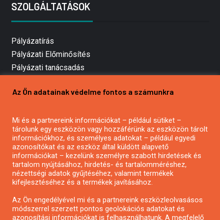
SZOLGÁLTATÁSOK
Pályázatírás
Pályázati Előminősítés
Pályázati tanácsadás
Pályázatírás vállalkozásoknak
Az Ön adatainak védelme fontos a számunkra
Mezőgazdasági pályázatírás
Pályázatírás magánszemélyeknek
Mi és a partnereink információkat – például sütiket –
Pályázatírás civil szervezeteknek
tárolunk egy eszközön vagy hozzáférünk az eszközön tárolt
Pályázatírás önkormányzatoknak
információkhoz, és személyes adatokat – például egyedi
azonosítókat és az eszköz által küldött alapvető
Pályázatfigyelés
információkat – kezelünk személyre szabott hirdetések és
Specifikus pályázatfigyelés vagy hírlevél
tartalom nyújtásához, hirdetés- és tartalomméréshez,
nézettségi adatok gyűjtéséhez, valamint termékek
kifejlesztéséhez és a termékek javításához.
PÁLYÁZATFIGYELŐ
Az Ön engedélyével mi és a partnereink eszközleolvasásos
módszerrel szerzett pontos geolokációs adatokat és
azonosítási információkat is felhasználhatunk. A megfelelő