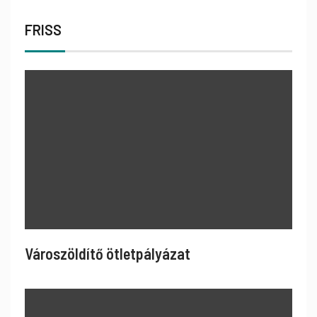
FRISS
Városzöldítő ötletpályázat