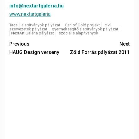
info@nextartgaleria.hu
www.nextartgaleria
.
alapítványok pályázat
Can of Gold projekt
civil
Tags:
szervezetek pályázat
gyermeksegítő alapítványok pályázat
NextArt Galéria pályázat
szociális alapítványok
Previous
Next
HAUG Design verseny
Zöld Forrás pályázat 2011