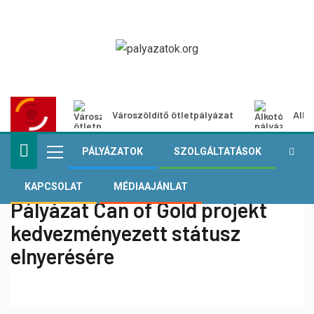
Városzöldítő ötletpályázat
Alko
PÁLYÁZATOK
SZOLGÁLTATÁSOK
KAPCSOLAT
MÉDIAAJÁNLAT
Pályázat Can of Gold projekt
kedvezményezett státusz
elnyerésére