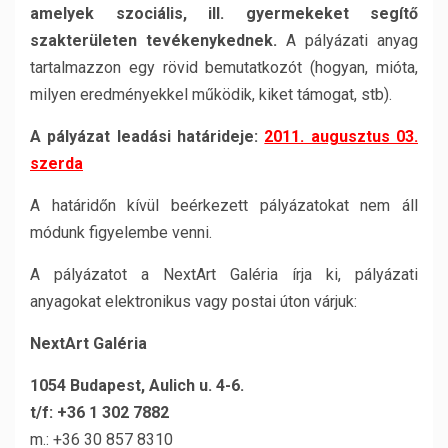
amelyek
szociális, ill. gyermekeket segítő
szakterületen tevékenykednek.
A pályázati anyag
tartalmazzon egy rövid bemutatkozót (hogyan, mióta,
milyen eredményekkel működik, kiket támogat, stb).
A pályázat leadási határideje:
2011. augusztus 03.
szerda
A határidőn kívül beérkezett pályázatokat nem áll
módunk figyelembe venni.
A pályázatot a NextArt Galéria írja ki, pályázati
anyagokat elektronikus vagy postai úton várjuk:
NextArt Galéria
1054 Budapest, Aulich u. 4-6.
t/f: +36 1 302 7882
m.: +36 30 857 8310