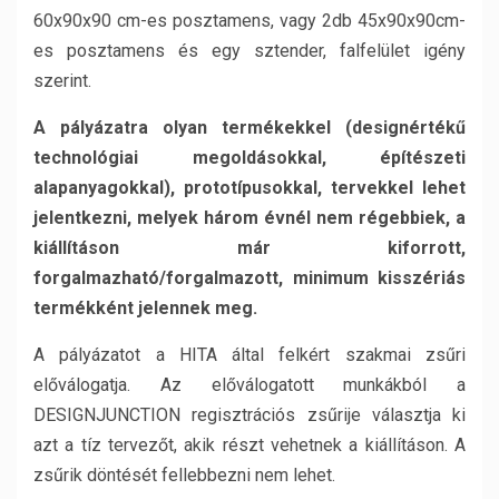
60x90x90 cm-es posztamens, vagy 2db 45x90x90cm-
es posztamens és egy sztender, falfelület igény
szerint.
A pályázatra olyan termékekkel (designértékű
technológiai megoldásokkal, építészeti
alapanyagokkal), prototípusokkal, tervekkel lehet
jelentkezni, melyek három évnél nem régebbiek, a
kiállításon már kiforrott,
forgalmazható/forgalmazott, minimum kisszériás
termékként jelennek meg.
A pályázatot a HITA által felkért szakmai zsűri
előválogatja. Az előválogatott munkákból a
DESIGNJUNCTION regisztrációs zsűrije választja ki
azt a tíz tervezőt, akik részt vehetnek a kiállításon. A
zsűrik döntését fellebbezni nem lehet.