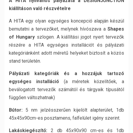
A HITA nyilvános pályázata a DESIGNJUNCTION
kiállításon való részvételre
A HITA egy olyan egységes koncepció alapján készül
bemutatni a tervezőket, melynek hívószava a
Shapes
of Hungary
szlogen. A kiállítási jogot nyert tervezők
részére a HITA egységes installációt és pályázati
kategóriánként adott méretű helyeket biztosít a közös
stand területén.
Pályázati kategóriák és a hozzájuk tartozó
egységes installáció
(a méretek közelítőek, a
beválogatott tervezők számától és tárgyaik típusától
függően változhatnak)
Bútor:
5 nm jelzésszerűen kijelölt alapterület, 1db
45x45x90cm-es posztamens, falfelület igény szerint.
Lakáskiegészítő:
2 db 45x90x90 cm-es és 1db