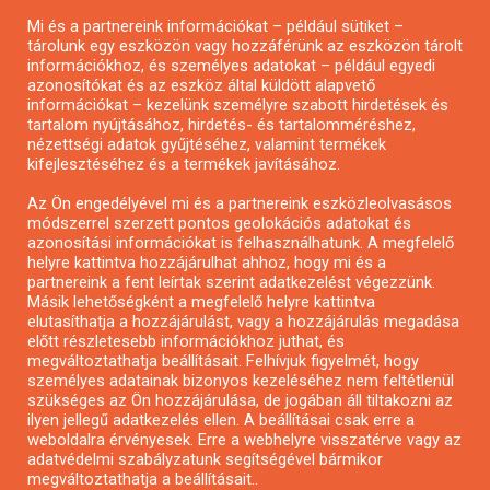
Mi és a partnereink információkat – például sütiket –
Pályázatírás civil szervezeteknek
tárolunk egy eszközön vagy hozzáférünk az eszközön tárolt
Pályázatírás önkormányzatoknak
információkhoz, és személyes adatokat – például egyedi
azonosítókat és az eszköz által küldött alapvető
Pályázatfigyelés
információkat – kezelünk személyre szabott hirdetések és
Specifikus pályázatfigyelés vagy hírlevél
tartalom nyújtásához, hirdetés- és tartalomméréshez,
nézettségi adatok gyűjtéséhez, valamint termékek
kifejlesztéséhez és a termékek javításához.
PÁLYÁZATFIGYELŐ
Az Ön engedélyével mi és a partnereink eszközleolvasásos
módszerrel szerzett pontos geolokációs adatokat és
azonosítási információkat is felhasználhatunk. A megfelelő
helyre kattintva hozzájárulhat ahhoz, hogy mi és a
Pályázatok magánszemélyeknek
partnereink a fent leírtak szerint adatkezelést végezzünk.
Pályázatok civil szervezeteknek
Másik lehetőségként a megfelelő helyre kattintva
elutasíthatja a hozzájárulást, vagy a hozzájárulás megadása
Pályázatok vállalkozásoknak
előtt részletesebb információkhoz juthat, és
Önkormányzati pályázatok
megváltoztathatja beállításait. Felhívjuk figyelmét, hogy
személyes adatainak bizonyos kezeléséhez nem feltétlenül
Mezőgazdasági pályázatok
szükséges az Ön hozzájárulása, de jogában áll tiltakozni az
Falusi turizmus pályázatok
ilyen jellegű adatkezelés ellen. A beállításai csak erre a
weboldalra érvényesek. Erre a webhelyre visszatérve vagy az
Napelem pályázatok
adatvédelmi szabályzatunk segítségével bármikor
GINOP pályázatok
megváltoztathatja a beállításait..