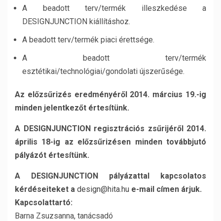
A beadott terv/termék illeszkedése a
DESIGNJUNCTION kiállításhoz.
A beadott terv/termék piaci érettsége.
A beadott terv/termék
esztétikai/technológiai/gondolati újszerűsége.
Az előzsűrizés eredményéről 2014. március 19.-ig
minden jelentkezőt értesítünk.
A DESIGNJUNCTION regisztrációs zsűrijéről 2014.
április 18-ig az előzsűrizésen minden továbbjutó
pályázót értesítünk.
A DESIGNJUNCTION pályázattal kapcsolatos
kérdéseiteket a
design@hita.hu
e-mail címen árjuk.
Kapcsolattartó:
Barna Zsuzsanna, tanácsadó