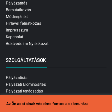
Pályázatírás
Bemutatkozás
Médiaajánlat
Hírlevél feliratkozás
Impresszum
Kapcsolat
Adatvédelmi Nyilatkozat
SZOLGÁLTATÁSOK
Pályázatírás
Pályázati Előminősítés
Pályázati tanácsadás
Pályázatírás vállalkozásoknak
Az Ön adatainak védelme fontos a számunkra
Mezőgazdasági pályázatírás
Pályázatírás magánszemélyeknek