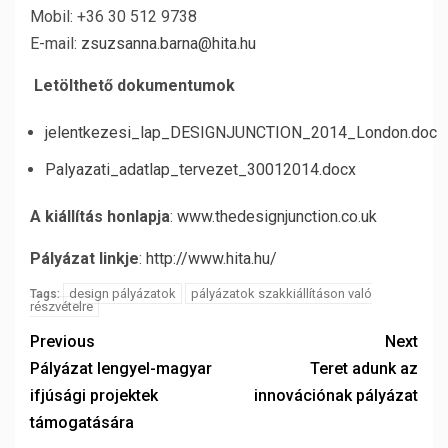
Mobil: +36 30 512 9738
E-mail:
zsuzsanna.barna@hita.hu
Letölthető
dokumentumok
jelentkezesi_lap_DESIGNJUNCTION_2014_London.doc
Palyazati_adatlap_tervezet_30012014.docx
A kiállítás honlapja
:
www.thedesignjunction.co.uk
Pályázat linkje
:
http://www.hita.hu/
design pályázatok
pályázatok szakkiállításon való
Tags:
részvételre
Previous
Next
Pályázat lengyel-magyar
Teret adunk az
ifjúsági projektek
innovációnak pályázat
támogatására