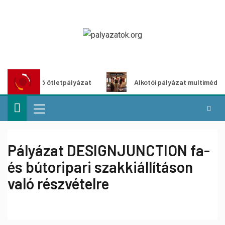
öldítő ötletpályázat
Alkotói pályázat multimédia-kiállítá
Pályázat DESIGNJUNCTION fa-
és bútoripari szakkiállításon
való részvételre