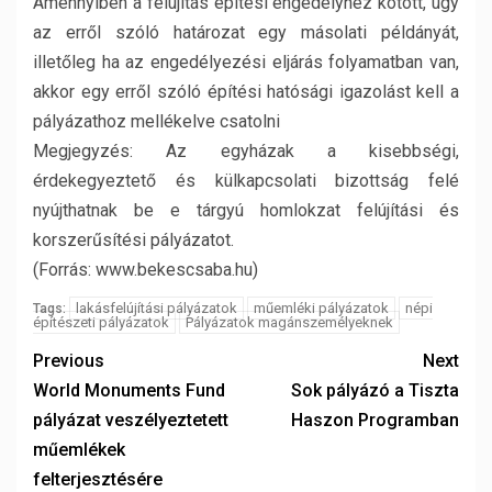
Amennyiben a felújítás építési engedélyhez kötött, úgy
az erről szóló határozat egy másolati példányát,
illetőleg ha az engedélyezési eljárás folyamatban van,
akkor egy erről szóló építési hatósági igazolást kell a
pályázathoz mellékelve csatolni
Megjegyzés: Az egyházak a kisebbségi,
érdekegyeztető és külkapcsolati bizottság felé
nyújthatnak be e tárgyú homlokzat felújítási és
korszerűsítési pályázatot.
(Forrás: www.bekescsaba.hu)
lakásfelújítási pályázatok
műemléki pályázatok
népi
Tags:
építészeti pályázatok
Pályázatok magánszemélyeknek
Previous
Next
World Monuments Fund
Sok pályázó a Tiszta
pályázat veszélyeztetett
Haszon Programban
műemlékek
felterjesztésére