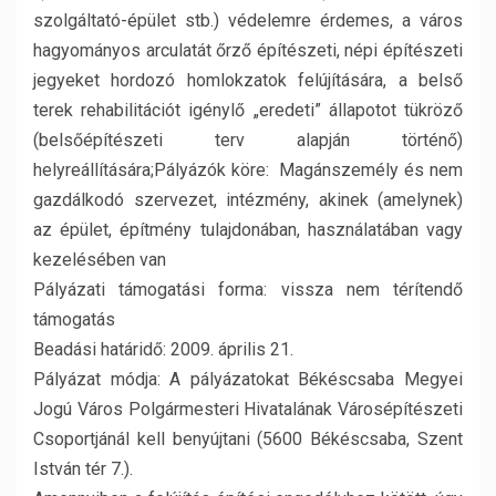
szolgáltató-épület stb.) védelemre érdemes, a város
hagyományos arculatát őrző építészeti, népi építészeti
jegyeket hordozó homlokzatok felújítására, a belső
terek rehabilitációt igénylő „eredeti” állapotot tükröző
(belsőépítészeti terv alapján történő)
helyreállítására;
Pályázók köre: Magánszemély és nem
gazdálkodó szervezet, intézmény, akinek (amelynek)
az épület, építmény tulajdonában, használatában vagy
kezelésében van
Pályázati támogatási forma: vissza nem térítendő
támogatás
Beadási határidő: 2009. április 21.
Pályázat módja: A pályázatokat Békéscsaba Megyei
Jogú Város Polgármesteri Hivatalának Városépítészeti
Csoportjánál kell benyújtani (5600 Békéscsaba, Szent
István tér 7.).