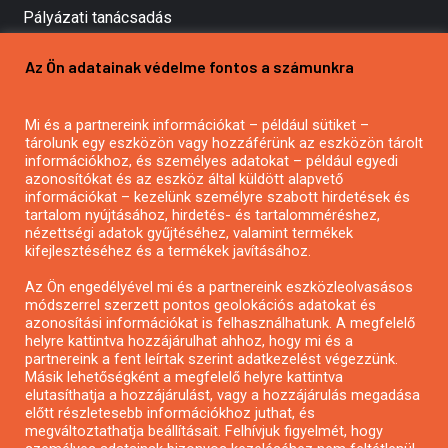
Pályázati tanácsadás
Pályázatírás vállalkozásoknak
Az Ön adatainak védelme fontos a számunkra
Mezőgazdasági pályázatírás
Pályázatírás magánszemélyeknek
Mi és a partnereink információkat – például sütiket –
Pályázatírás civil szervezeteknek
tárolunk egy eszközön vagy hozzáférünk az eszközön tárolt
Pályázatírás önkormányzatoknak
információkhoz, és személyes adatokat – például egyedi
azonosítókat és az eszköz által küldött alapvető
Pályázatfigyelés
információkat – kezelünk személyre szabott hirdetések és
Specifikus pályázatfigyelés vagy hírlevél
tartalom nyújtásához, hirdetés- és tartalomméréshez,
nézettségi adatok gyűjtéséhez, valamint termékek
kifejlesztéséhez és a termékek javításához.
PÁLYÁZATFIGYELŐ
Az Ön engedélyével mi és a partnereink eszközleolvasásos
módszerrel szerzett pontos geolokációs adatokat és
azonosítási információkat is felhasználhatunk. A megfelelő
helyre kattintva hozzájárulhat ahhoz, hogy mi és a
Pályázatok magánszemélyeknek
partnereink a fent leírtak szerint adatkezelést végezzünk.
Pályázatok civil szervezeteknek
Másik lehetőségként a megfelelő helyre kattintva
elutasíthatja a hozzájárulást, vagy a hozzájárulás megadása
Pályázatok vállalkozásoknak
előtt részletesebb információkhoz juthat, és
Önkormányzati pályázatok
megváltoztathatja beállításait. Felhívjuk figyelmét, hogy