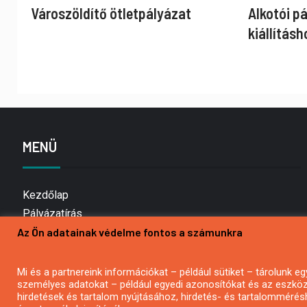
Városzöldítő ötletpályázat
Alkotói p
kiállításh
MENÜ
Kezdőlap
Pályázatírás
Az Ön adatainak védelme fontos a számunkra
Bemutatkozás
Médiaajánlat
Hírlevél feliratkozás
Mi és a partnereink információkat – például sütiket – tárolunk
személyes adatokat – például egyedi azonosítókat és az eszköz 
Impresszum
hirdetések és tartalom nyújtásához, hirdetés- és tartalommérés
Kapcsolat