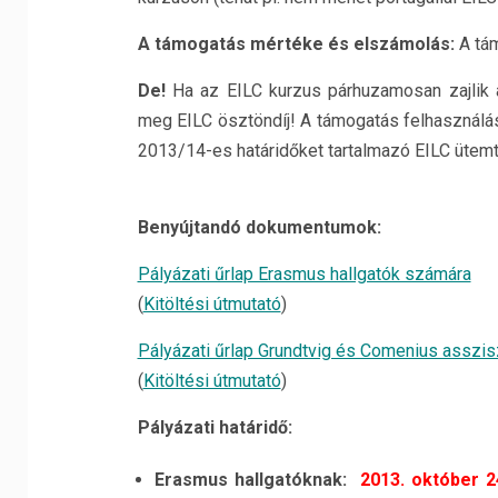
A támogatás mértéke és elszámolás:
A tá
De!
Ha az EILC kurzus párhuzamosan zajlik a 
meg EILC ösztöndíj! A támogatás felhasználá
2013/14-es határidőket tartalmazó EILC ütem
Benyújtandó dokumentumok:
Pályázati űrlap Erasmus hallgatók számára
(
Kitöltési útmutató
)
Pályázati űrlap Grundtvig és Comenius asszi
(
Kitöltési útmutató
)
Pályázati határidő:
Erasmus hallgatóknak:
2013. október 2