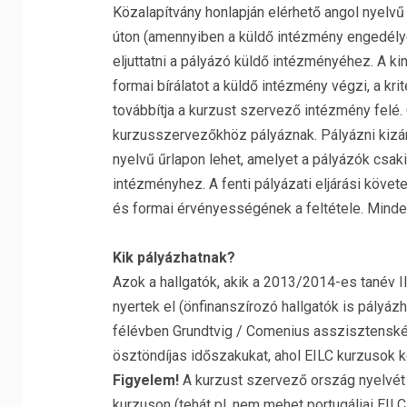
Közalapítvány honlapján elérhető angol nyelvű 
úton (amennyiben a küldő intézmény engedélye
eljuttatni a pályázó küldő intézményéhez. A ki
formai bírálatot a küldő intézmény végzi, a kr
továbbítja a kurzust szervező intézmény felé
kurzusszervezőkhöz pályáznak. Pályázni kizár
nyelvű űrlapon lehet, amelyet a pályázók csaki
intézményhez. A fenti pályázati eljárási köv
és formai érvényességének a feltétele. Minde
Kik pályázhatnak?
Azok a hallgatók, akik a 2013/2014-es tanév II
nyertek el (önfinanszírozó hallgatók is pályá
félévben Grundtvig / Comenius asszisztenskén
ösztöndíjas időszakukat, ahol EILC kurzusok 
Figyelem!
A kurzust szervező ország nyelvét 
kurzuson (tehát pl. nem mehet portugáliai EILC