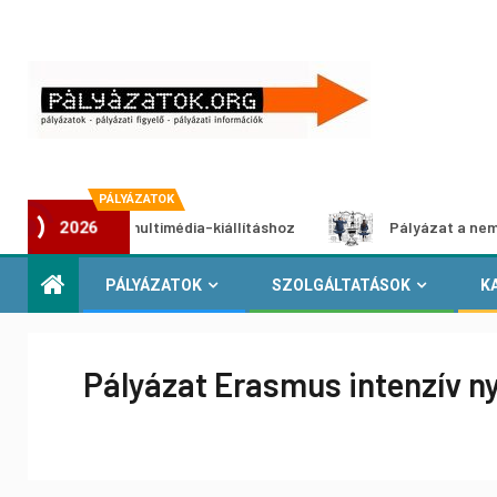
PÁLYÁZATOK
ályázat multimédia-kiállításhoz
Pályázat a nemek közötti
2026
PÁLYÁZATOK
SZOLGÁLTATÁSOK
K
Pályázat Erasmus intenzív ny