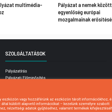
ályázat multimédia-
Pályázat a nemek között
oz
egyenlőség európai
mozgalmainak erősítésé
SZOLGÁLTATÁSOK
Pályázatírás
Pályázati Előminősítés
Pályázati tanácsadás
Pályázatírás vállalkozásoknak
Mezőgazdasági pályázatírás
 egy eszközön vagy hozzáférünk az eszközön tárolt információkhoz, é
által küldött alapvető információkat – kezelünk személyre szabott
Pályázatírás magánszemélyeknek
hez, nézettségi adatok gyűjtéséhez, valamint termékek kifejlesztésé
Pályázatírás civil szervezeteknek