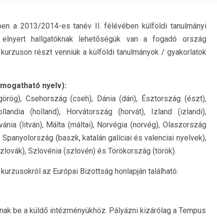
n a 2013/2014-es tanév II. félévében külföldi tanulmányi
t elnyert hallgatóknak lehetőségük van a fogadó ország
 kurzuson részt venniük a külföldi tanulmányok / gyakorlatok
ámogatható nyelv):
 (görög), Csehország (cseh), Dánia (dán), Észtország (észt),
landia (holland), Horvátország (horvát), Izland (izlandi),
vánia (litván), Málta (máltai), Norvégia (norvég), Olaszország
, Spanyolország (baszk, katalán galíciai és valenciai nyelvek),
zlovák), Szlovénia (szlovén) és Törökország (török).
kurzusokról az Európai Bizottság honlapján található:
anak be a küldő intézményükhöz. Pályázni kizárólag a Tempus