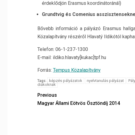
érdeklődjön Erasmus koordinátoránál)
Grundtvig és Comenius asszisztensekn
Bővebb információ a pályázó Erasmus hallg
Közalapítvány részéről Hlavatý Ildikótól kapha
Telefon: 06-1-237-1300
E-mail: ildiko.hlavaty[kukac]tpf.hu
Forrás:
Tempus Közalapítvány
képzés pályázatok
nyelvtanulás pályázat
Pál
Tags:
diákoknak
Previous
Magyar Állami Eötvös Ösztöndíj 2014