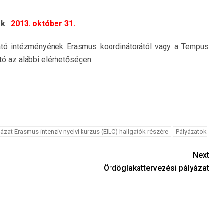
ek
:
2013. október 31.
ató intézményének Erasmus koordinátorától vagy a Tempus
tó az alábbi elérhetőségen:
yázat Erasmus intenzív nyelvi kurzus (EILC) hallgatók részére
Pályázatok
Next
Ördöglakattervezési pályázat