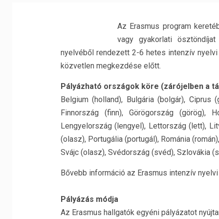
Az Erasmus program keretébe
vagy gyakorlati ösztöndíja
nyelvéből rendezett 2-6 hetes intenzív nyelvi
közvetlen megkezdése előtt.
Pályázható országok köre (zárójelben a t
Belgium (holland), Bulgária (bolgár), Ciprus
Finnország (finn), Görögország (görög), Hol
Lengyelország (lengyel), Lettország (lett), Lit
(olasz), Portugália (portugál), Románia (román)
Svájc (olasz), Svédország (svéd), Szlovákia (s
Bővebb információ az Erasmus intenzív nyelvi 
Pályázás módja
Az Erasmus hallgatók egyéni pályázatot nyújt