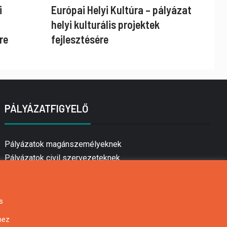
i
Európai Helyi Kultúra – pályázat
helyi kulturális projektek
re
fejlesztésére
PÁLYÁZATFIGYELŐ
Pályázatok magánszemélyeknek
Pályázatok civil szervezeteknek
Pályázatok vállalkozásoknak
Önkormányzati pályázatok
Mezőgazdasági pályázatok
s
Falusi turizmus pályázatok
hez
Napelem pályázatok