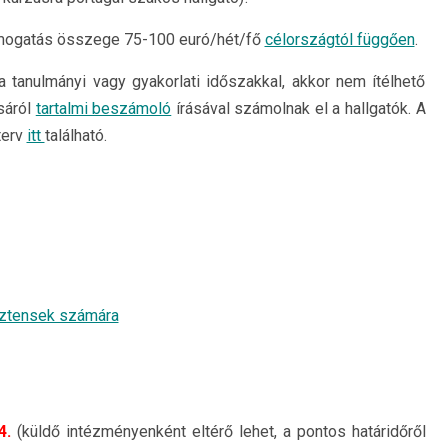
mogatás összege 75-100 euró/hét/fő
célországtól függően
.
tanulmányi vagy gyakorlati időszakkal, akkor nem ítélhető
sáról
tartalmi beszámoló
írásával számolnak el a hallgatók. A
terv
itt
található.
sztensek számára
4.
(küldő intézményenként eltérő lehet, a pontos határidőről