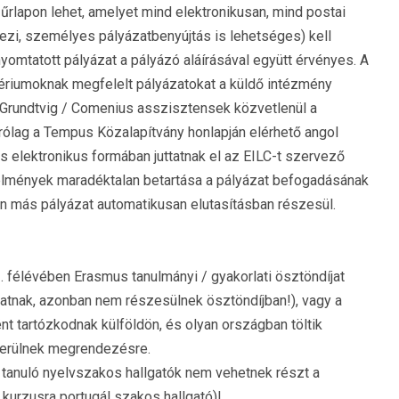
űrlapon lehet, amelyet mind elektronikusan, mind postai
zi, személyes pályázatbenyújtás is lehetséges) kell
nyomtatott pályázat a pályázó aláírásával együtt érvényes. A
itériumoknak megfelelt pályázatokat a küldő intézmény
. Grundtvig / Comenius asszisztensek közvetlenül a
ólag a Tempus Közalapítvány honlapján elérhető angol
s elektronikus formában juttatnak el az EILC-t szervező
etelmények maradéktalan betartása a pályázat befogadásának
n más pályázat automatikusan elutasításban részesül.
. félévében Erasmus tanulmányi / gyakorlati ösztöndíjat
zhatnak, azonban nem részesülnek ösztöndíjban!), vagy a
t tartózkodnak külföldön, és olyan országban töltik
kerülnek megrendezésre.
tanuló nyelvszakos hallgatók nem vehetnek részt a
 kurzusra portugál szakos hallgató)!