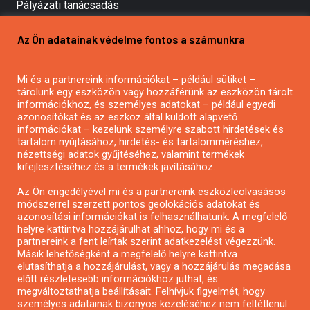
Pályázati tanácsadás
Pályázatírás vállalkozásoknak
Az Ön adatainak védelme fontos a számunkra
Mezőgazdasági pályázatírás
Pályázatírás magánszemélyeknek
Mi és a partnereink információkat – például sütiket –
Pályázatírás civil szervezeteknek
tárolunk egy eszközön vagy hozzáférünk az eszközön tárolt
Pályázatírás önkormányzatoknak
információkhoz, és személyes adatokat – például egyedi
azonosítókat és az eszköz által küldött alapvető
Pályázatfigyelés
információkat – kezelünk személyre szabott hirdetések és
Specifikus pályázatfigyelés vagy hírlevél
tartalom nyújtásához, hirdetés- és tartalomméréshez,
nézettségi adatok gyűjtéséhez, valamint termékek
kifejlesztéséhez és a termékek javításához.
PÁLYÁZATFIGYELŐ
Az Ön engedélyével mi és a partnereink eszközleolvasásos
módszerrel szerzett pontos geolokációs adatokat és
azonosítási információkat is felhasználhatunk. A megfelelő
helyre kattintva hozzájárulhat ahhoz, hogy mi és a
Pályázatok magánszemélyeknek
partnereink a fent leírtak szerint adatkezelést végezzünk.
Pályázatok civil szervezeteknek
Másik lehetőségként a megfelelő helyre kattintva
elutasíthatja a hozzájárulást, vagy a hozzájárulás megadása
Pályázatok vállalkozásoknak
előtt részletesebb információkhoz juthat, és
Önkormányzati pályázatok
megváltoztathatja beállításait. Felhívjuk figyelmét, hogy
személyes adatainak bizonyos kezeléséhez nem feltétlenül
Mezőgazdasági pályázatok