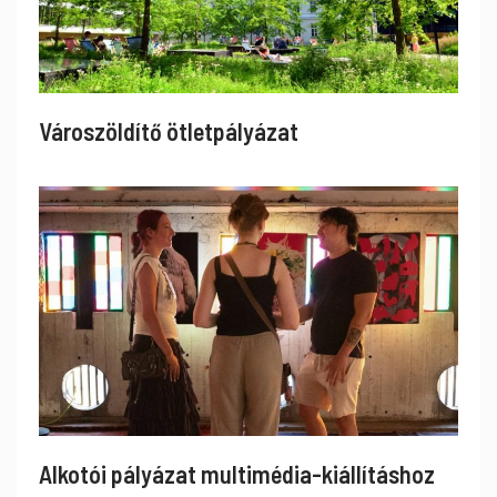
Városzöldítő ötletpályázat
Alkotói pályázat multimédia-kiállításhoz