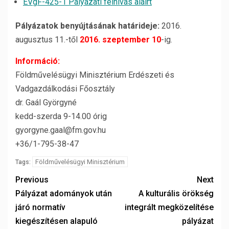
EVgF-425-1 Pályázati felhívás aláírt
Pályázatok benyújtásának határideje:
2016.
augusztus 11.-től
2016. szeptember 10
-ig.
Információ:
Földművelésügyi Minisztérium Erdészeti és
Vadgazdálkodási Főosztály
dr. Gaál Györgyné
kedd-szerda 9-14.00 órig
gyorgyne.gaal@fm.gov.hu
+36/1-795-38-47
Földművelésügyi Minisztérium
Tags:
Previous
Next
Pályázat adományok után
A kulturális örökség
járó normatív
integrált megközelítése
kiegészítésen alapuló
pályázat