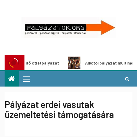
szöldítő ötletpályázat
Alkotói pályázat multimédia-kiáll
Pályázat erdei vasutak
üzemeltetési támogatására