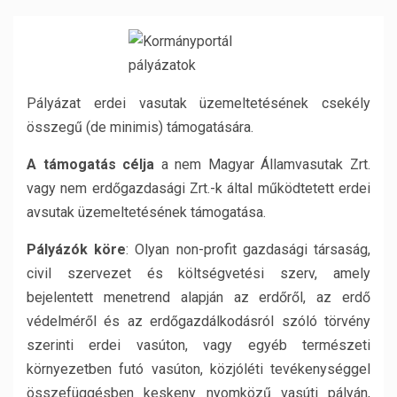
Pályázat erdei vasutak üzemeltetésének csekély
összegű (de minimis) támogatására.
A támogatás célja
a nem Magyar Államvasutak Zrt.
vagy nem erdőgazdasági Zrt.-k által működtetett erdei
avsutak üzemeltetésének támogatása.
Pályázók köre
: Olyan non-profit gazdasági társaság,
civil szervezet és költségvetési szerv, amely
bejelentett menetrend alapján az erdőről, az erdő
védelméről és az erdőgazdálkodásról szóló törvény
szerinti erdei vasúton, vagy egyéb természeti
környezetben futó vasúton, közjóléti tevékenységgel
összefüggésben keskeny nyomközű vasúti pályán,