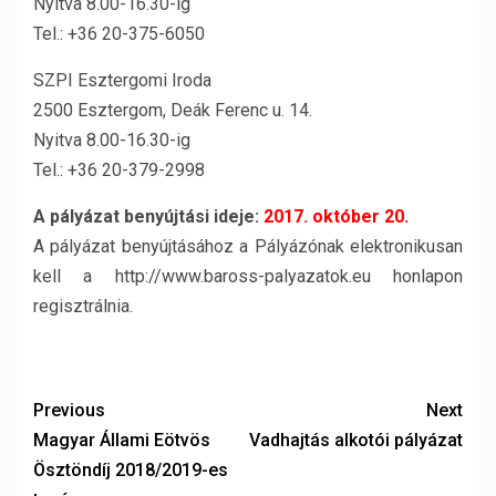
Nyitva 8.00-16.30-ig
Tel.: +36 20-375-6050
SZPI Esztergomi Iroda
2500 Esztergom, Deák Ferenc u. 14.
Nyitva 8.00-16.30-ig
Tel.: +36 20-379-2998
A pályázat benyújtási ideje:
2017. október 20.
A pályázat benyújtásához a Pályázónak elektronikusan
kell a http://www.baross-palyazatok.eu honlapon
regisztrálnia.
Previous
Next
Magyar Állami Eötvös
Vadhajtás alkotói pályázat
Ösztöndíj 2018/2019-es