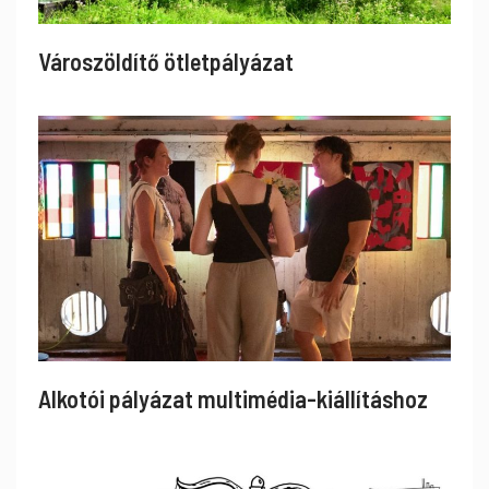
Városzöldítő ötletpályázat
Alkotói pályázat multimédia-kiállításhoz