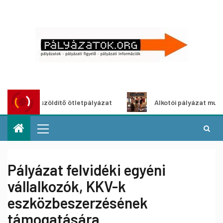
ároszöldítő ötletpályázat
Alkotói pályázat multimédia-kiá
Pályázat felvidéki egyéni
vállalkozók, KKV-k
eszközbeszerzésének
támogatására