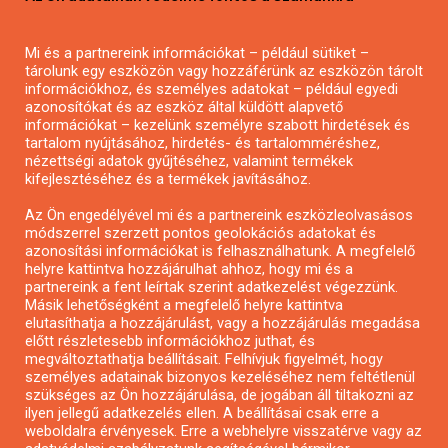
Pályázatírás magánszemélyeknek
Mi és a partnereink információkat – például sütiket –
Pályázatírás civil szervezeteknek
tárolunk egy eszközön vagy hozzáférünk az eszközön tárolt
Pályázatírás önkormányzatoknak
információkhoz, és személyes adatokat – például egyedi
azonosítókat és az eszköz által küldött alapvető
Pályázatfigyelés
információkat – kezelünk személyre szabott hirdetések és
Specifikus pályázatfigyelés vagy hírlevél
tartalom nyújtásához, hirdetés- és tartalomméréshez,
nézettségi adatok gyűjtéséhez, valamint termékek
kifejlesztéséhez és a termékek javításához.
PÁLYÁZATFIGYELŐ
Az Ön engedélyével mi és a partnereink eszközleolvasásos
módszerrel szerzett pontos geolokációs adatokat és
azonosítási információkat is felhasználhatunk. A megfelelő
helyre kattintva hozzájárulhat ahhoz, hogy mi és a
Pályázatok magánszemélyeknek
partnereink a fent leírtak szerint adatkezelést végezzünk.
Pályázatok civil szervezeteknek
Másik lehetőségként a megfelelő helyre kattintva
elutasíthatja a hozzájárulást, vagy a hozzájárulás megadása
Pályázatok vállalkozásoknak
előtt részletesebb információkhoz juthat, és
Önkormányzati pályázatok
megváltoztathatja beállításait. Felhívjuk figyelmét, hogy
személyes adatainak bizonyos kezeléséhez nem feltétlenül
Mezőgazdasági pályázatok
szükséges az Ön hozzájárulása, de jogában áll tiltakozni az
Falusi turizmus pályázatok
ilyen jellegű adatkezelés ellen. A beállításai csak erre a
weboldalra érvényesek. Erre a webhelyre visszatérve vagy az
Napelem pályázatok