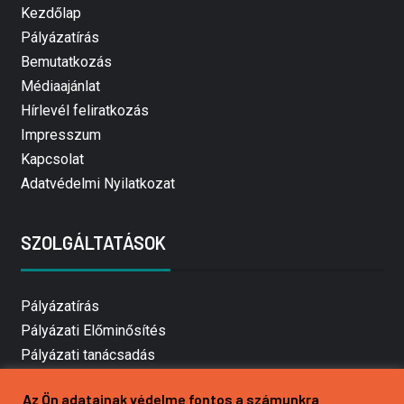
Kezdőlap
Pályázatírás
Bemutatkozás
Médiaajánlat
Hírlevél feliratkozás
Impresszum
Kapcsolat
Adatvédelmi Nyilatkozat
SZOLGÁLTATÁSOK
Pályázatírás
Pályázati Előminősítés
Pályázati tanácsadás
Pályázatírás vállalkozásoknak
Az Ön adatainak védelme fontos a számunkra
Mezőgazdasági pályázatírás