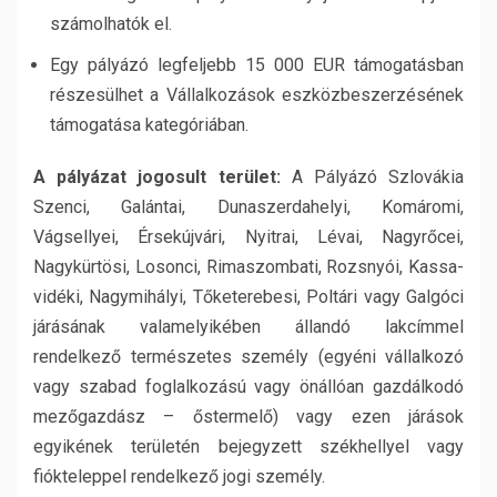
számolhatók el.
Egy pályázó legfeljebb 15 000 EUR támogatásban
részesülhet a
Vállalkozások
eszközbeszerzésének
támogatása
kategóriában.
A
pályázat jogosult terület:
A Pályázó Szlovákia
Szenci, Galántai, Dunaszerdahelyi, Komáromi,
Vágsellyei, Érsekújvári, Nyitrai, Lévai, Nagyrőcei,
Nagykürtösi, Losonci, Rimaszombati, Rozsnyói, Kassa-
vidéki, Nagymihályi, Tőketerebesi, Poltári vagy Galgóci
járásának valamelyikében állandó lakcímmel
rendelkező természetes személy (egyéni vállalkozó
vagy szabad foglalkozású vagy önállóan gazdálkodó
mezőgazdász – őstermelő) vagy ezen járások
egyikének területén bejegyzett székhellyel vagy
fiókteleppel rendelkező jogi személy.