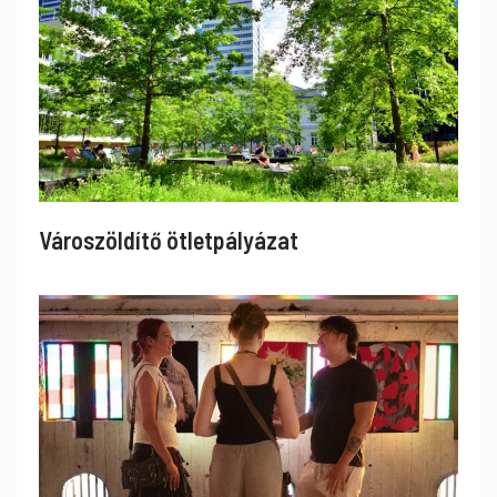
Városzöldítő ötletpályázat