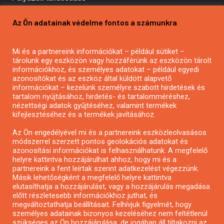
Pályázatírás vállalkozásoknak
Az Ön adatainak védelme fontos a számunkra
Mezőgazdasági pályázatírás
Pályázatírás magánszemélyeknek
Mi és a partnereink információkat – például sütiket –
Pályázatírás civil szervezeteknek
tárolunk egy eszközön vagy hozzáférünk az eszközön tárolt
Pályázatírás önkormányzatoknak
információkhoz, és személyes adatokat – például egyedi
azonosítókat és az eszköz által küldött alapvető
Pályázatfigyelés
információkat – kezelünk személyre szabott hirdetések és
Specifikus pályázatfigyelés vagy hírlevél
tartalom nyújtásához, hirdetés- és tartalomméréshez,
nézettségi adatok gyűjtéséhez, valamint termékek
kifejlesztéséhez és a termékek javításához.
PÁLYÁZATFIGYELŐ
Az Ön engedélyével mi és a partnereink eszközleolvasásos
módszerrel szerzett pontos geolokációs adatokat és
azonosítási információkat is felhasználhatunk. A megfelelő
helyre kattintva hozzájárulhat ahhoz, hogy mi és a
Pályázatok magánszemélyeknek
partnereink a fent leírtak szerint adatkezelést végezzünk.
Pályázatok civil szervezeteknek
Másik lehetőségként a megfelelő helyre kattintva
elutasíthatja a hozzájárulást, vagy a hozzájárulás megadása
Pályázatok vállalkozásoknak
előtt részletesebb információkhoz juthat, és
Önkormányzati pályázatok
megváltoztathatja beállításait. Felhívjuk figyelmét, hogy
személyes adatainak bizonyos kezeléséhez nem feltétlenül
Mezőgazdasági pályázatok
szükséges az Ön hozzájárulása, de jogában áll tiltakozni az