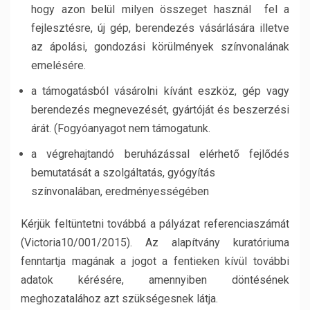
hogy azon belül milyen összeget használ fel a
fejlesztésre, új gép, berendezés vásárlására illetve
az ápolási, gondozási körülmények színvonalának
emelésére.
a támogatásból vásárolni kívánt eszköz, gép vagy
berendezés megnevezését, gyártóját és beszerzési
árát. (Fogyóanyagot nem támogatunk.
a végrehajtandó beruházással elérhető fejlődés
bemutatását a szolgáltatás, gyógyítás
színvonalában, eredményességében
Kérjük feltüntetni továbbá a pályázat referenciaszámát
(Victoria10/001/2015). Az alapítvány kuratóriuma
fenntartja magának a jogot a fentieken kívül további
adatok kérésére, amennyiben döntésének
meghozatalához azt szükségesnek látja.