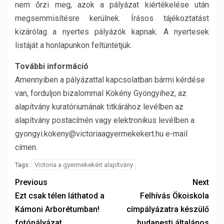
nem őrzi meg, azok a pályázat kiértékelése után
megsemmisítésre kerülnek. Írásos tájékoztatást
kizárólag a nyertes pályázók kapnak. A nyertesek
listáját a honlapunkon feltüntetjük.
További információ
Amennyiben a pályázattal kapcsolatban bármi kérdése
van, forduljon bizalommal Kökény Gyöngyihez, az
alapítvány kuratóriumának titkárához levélben az
alapítvány postacímén vagy elektronikus levélben a
gyongyi.kokeny@victoriaagyermekekert.hu e-mail
címen.
Victoria a gyermekekért alapítvány
Tags:
Previous
Next
Ezt csak télen láthatod a
Felhívás Ökoiskola
Kámoni Arborétumban!
címpályázatra készülő
fotópályázat
budapesti általános