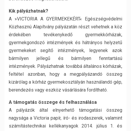
Kik pályázhatnak?
A »VICTORIA A GYERMEKEKÉRT« Egészségvédelmi
Közhasznú Alapítvány pályázatán részt vehetnek a köz
érdekében tevékenykedő gyermekkórházak,
gyermekgondozó intézmények és hátrányos helyzetű
gyermekeket segítő intézmények, legyenek azok
bármilyen jellegű és bármilyen fenntartású
intézmények. Pályázhatnak továbbá általános kórházak,
feltétel azonban, hogy a megpályázandó összeg
kizárólag a kórház gyermekosztályán használandó gép,
berendezés vagy eszköz vásárlására fordítható.
A támogatás összege és felhasználása
A pályázók által elnyerhető támogatási összeg
nagysága a Victoria papír, író- és irodaszerek, valamint
számítástechnikai kellékanyagok 2014. július 1. és