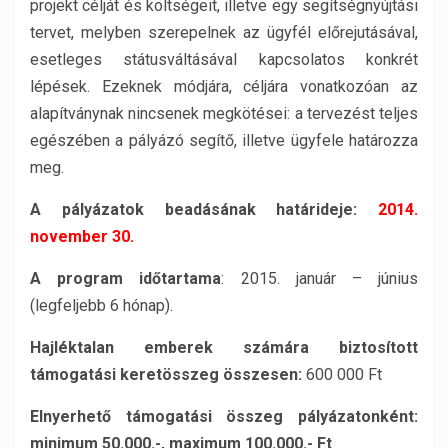
projekt célját és költségeit, illetve egy segítségnyújtási
tervet, melyben szerepelnek az ügyfél előrejutásával,
esetleges státusváltásával kapcsolatos konkrét
lépések. Ezeknek módjára, céljára vonatkozóan az
alapítványnak nincsenek megkötései: a tervezést teljes
egészében a pályázó segítő, illetve ügyfele határozza
meg.
A pályázatok beadásának határideje:
2014.
november 30.
A program időtartama
: 2015. január – június
(legfeljebb 6 hónap).
Hajléktalan emberek számára biztosított
támogatási keretösszeg összesen:
600 000 Ft
Elnyerhető támogatási összeg pályázatonként:
minimum 50.000.-, maximum 100.000.- Ft