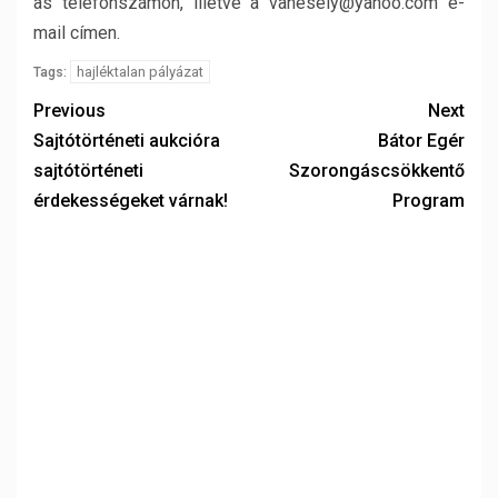
as telefonszámon, illetve a vanesely@yahoo.com e-
mail címen.
hajléktalan pályázat
Tags:
Previous
Next
Sajtótörténeti aukcióra
Bátor Egér
sajtótörténeti
Szorongáscsökkentő
érdekességeket várnak!
Program