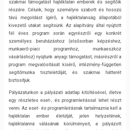
szakmai támogatást hajléktalan emberek és segítőik
részére. Célunk, hogy személyre szabott és hosszú
távú megoldást ígérő, a hajléktalanság állapotából
kivezető utakat segítsünk. Az alapítvány által nyújtott
fél éves program során egyrészről egy konkrét
személyes beruházáshoz (elsősorban képzéshez,
munkaerő-piaci programhoz, munkaeszköz
vásárláshoz) nyújtunk anyagi támogatást, másrészről a
program megvalósítását kísérő, intézmény-független
segítőmunka tiszteletdíját, és szakmai hátterét
biztosítjuk.
Pályázatunkon a pályázati adatlap kitöltésével, illetve
egy részletes eset-, és programleírással lehet részt
venni. Az eset- és programleírásnak tartalmaznia kell a
hajléktalan ember életútját, jelen helyzetének,
hajléktalanná válásának körülményeit, a pályázott