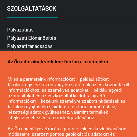
SZOLGÁLTATÁSOK
Pályázatírás
Pályázati Előminősítés
Pályázati tanácsadás
Pályázatírás vállalkozásoknak
Az Ön adatainak védelme fontos a számunkra
Mezőgazdasági pályázatírás
Pályázatírás magánszemélyeknek
Mi és a partnereink információkat – például sütiket –
Pályázatírás civil szervezeteknek
tárolunk egy eszközön vagy hozzáférünk az eszközön tárolt
Pályázatírás önkormányzatoknak
információkhoz, és személyes adatokat – például egyedi
azonosítókat és az eszköz által küldött alapvető
Pályázatfigyelés
információkat – kezelünk személyre szabott hirdetések és
Specifikus pályázatfigyelés vagy hírlevél
tartalom nyújtásához, hirdetés- és tartalomméréshez,
nézettségi adatok gyűjtéséhez, valamint termékek
kifejlesztéséhez és a termékek javításához.
PÁLYÁZATFIGYELŐ
Az Ön engedélyével mi és a partnereink eszközleolvasásos
módszerrel szerzett pontos geolokációs adatokat és