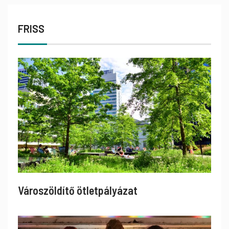
FRISS
Városzöldítő ötletpályázat