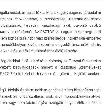
gállapodásban célul tűzte ki a szegénységben, társadalmi
zámának csökkentését, a szegénység újratermelődésének
lgáltatások, társadalmi-gazdasági javak egyenlő esélyű
etartozás erősítését. Az RSZTOP-2 program célja megfelelő
elem biztosítása napi rendszerességgel hajléktalan emberek
li menedékhelyen alvók, nappali melegedőt használók, utcán,
elyen élők, elsőként lakhatásban élők) részére.
glaltakkal, a cél elérését a Kormány az Európai Strukturális
rvezett beavatkozások mellett a Rászoruló Személyeket
ZTOP-2) keretében tervezi elősegíteni a Hajléktalanokért
ű, tápláló és vitaminokban gazdag élelem biztosítása napi
talanok átmeneti szállásán élők, éjjeli menedékhelyen alvók,
eten vagy nem lakás céljára szolgáló helyen élők, elsőként