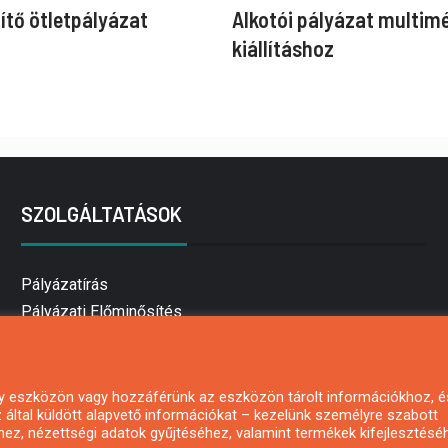
ítő ötletpályázat
Alkotói pályázat multim
kiállításhoz
SZOLGÁLTATÁSOK
Pályázatírás
Pályázati Előminősítés
Pályázati tanácsadás
Pályázatírás vállalkozásoknak
Mezőgazdasági pályázatírás
 egy eszközön vagy hozzáférünk az eszközön tárolt információkhoz, é
által küldött alapvető információkat – kezelünk személyre szabott
Pályázatírás magánszemélyeknek
hez, nézettségi adatok gyűjtéséhez, valamint termékek kifejlesztésé
Pályázatírás civil szervezeteknek