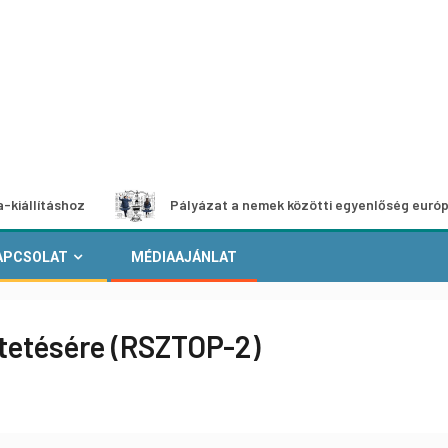
shoz
Pályázat a nemek közötti egyenlőség európai mozgal
APCSOLAT
MÉDIAAJÁNLAT
ztetésére (RSZTOP-2)