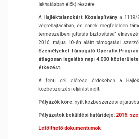
lakhatásban élők) részére.
A
Hajléktalanokért Közalapítvány
a 1119/20
végrehajtásában, és ennek megfelelően támo
természetbeni juttatás biztosítása” elneve
2016. május 10-én aláírt támogatási szerző
Személyeket Támogató Operatív Program
átlagosan legalább napi 4.000 közterülete
étkezést.
A fenti cél elérése érdekében a Hajlékta
közbeszerzési eljárást indít.
Pályázók köre:
nyílt közbeszerzési eljárásb
Pályázatok beküldési határideje:
2016. sze
Letölthető dokumentumok