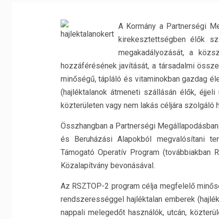
A Kormány a Partnerségi Me
kirekesztettségben élők s
megakadályozását, a közszo
hozzáférésének javítását, a társadalmi össz
minőségű, tápláló és vitaminokban gazdag él
(hajléktalanok átmeneti szállásán élők, éjje
közterületen vagy nem lakás céljára szolgáló h
Összhangban a Partnerségi Megállapodásban fo
és Beruházási Alapokból megvalósítani te
Támogató Operatív Program (továbbiakban RS
Közalapítvány bevonásával.
Az RSZTOP-2 program célja megfelelő minőség
rendszerességgel hajléktalan emberek (hajlék
nappali melegedőt használók, utcán, közterül