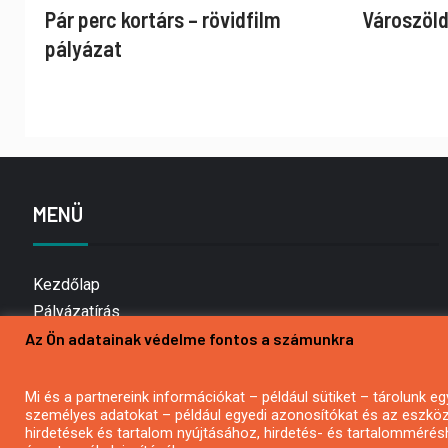
Pár perc kortárs – rövidfilm
Városzöld
pályázat
MENÜ
Kezdőlap
Pályázatírás
Az Ön adatainak védelme fontos a számunkra
Bemutatkozás
Médiaajánlat
Hírlevél feliratkozás
Mi és a partnereink információkat – például sütiket – tárolunk
személyes adatokat – például egyedi azonosítókat és az eszköz 
Impresszum
hirdetések és tartalom nyújtásához, hirdetés- és tartalommérés
Kapcsolat