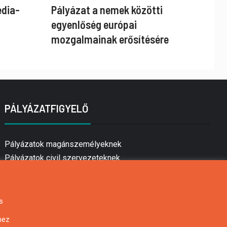
édia-
Pályázat a nemek közötti
egyenlőség európai
mozgalmainak erősítésére
PÁLYÁZATFIGYELŐ
Pályázatok magánszemélyeknek
Pályázatok civil szervezeteknek
Pályázatok vállalkozásoknak
Önkormányzati pályázatok
Mezőgazdasági pályázatok
s
Falusi turizmus pályázatok
hez
Napelem pályázatok