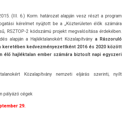
15. (III. 6.) Korm. határozat alapján vesz részt a program
gatási kérelmet nyújtott be a „Közterületen élők számára
zésű, RSZTOP-2 kódszámú projekt megvalósítása érdekében.
dés alapján a Hajléktalanokért Közalapítvány
a Rászoruló
 keretében kedvezményezettként 2016 és 2020 között
n élő hajléktalan ember számára biztosít napi egyszeri
lanokért Közalapítvány nemzeti eljárás szerinti, nyílt
an pályázó cégek
ptember 29.