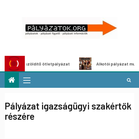
Városzöldítő ötletpályázat
Alkotói pályázat multimédia-
Pályázat igazságügyi szakértők
részére