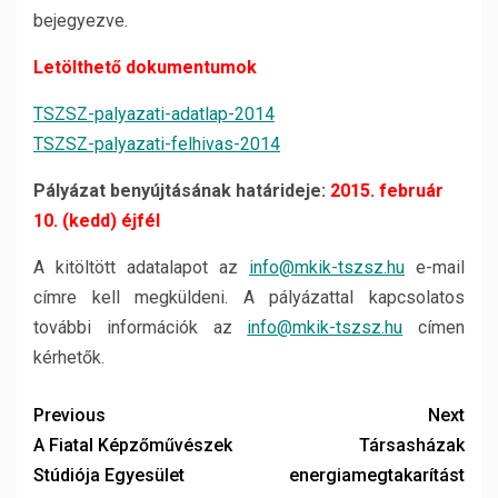
bejegyezve.
Letölthető dokumentumok
TSZSZ-palyazati-adatlap-2014
TSZSZ-palyazati-felhivas-2014
Pályázat benyújtásának határideje:
2015. február
10. (kedd) éjfél
A kitöltött adatalapot az
info@mkik-tszsz.hu
e-mail
címre kell megküldeni. A pályázattal kapcsolatos
további információk az
info@mkik-tszsz.hu
címen
kérhetők.
Previous
Next
A Fiatal Képzőművészek
Társasházak
Stúdiója Egyesület
energiamegtakarítást