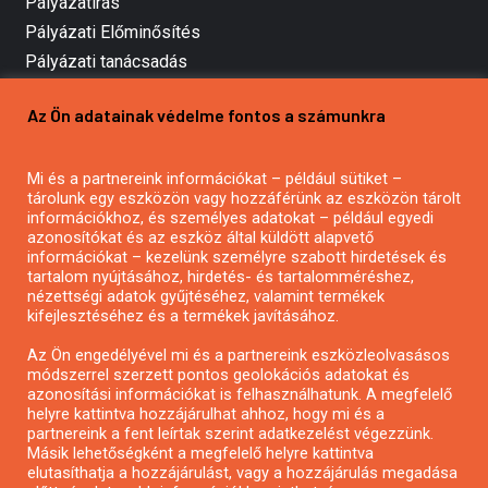
Pályázatírás
Pályázati Előminősítés
Pályázati tanácsadás
Pályázatírás vállalkozásoknak
Az Ön adatainak védelme fontos a számunkra
Mezőgazdasági pályázatírás
Pályázatírás magánszemélyeknek
Mi és a partnereink információkat – például sütiket –
Pályázatírás civil szervezeteknek
tárolunk egy eszközön vagy hozzáférünk az eszközön tárolt
Pályázatírás önkormányzatoknak
információkhoz, és személyes adatokat – például egyedi
azonosítókat és az eszköz által küldött alapvető
Pályázatfigyelés
információkat – kezelünk személyre szabott hirdetések és
Specifikus pályázatfigyelés vagy hírlevél
tartalom nyújtásához, hirdetés- és tartalomméréshez,
nézettségi adatok gyűjtéséhez, valamint termékek
kifejlesztéséhez és a termékek javításához.
PÁLYÁZATFIGYELŐ
Az Ön engedélyével mi és a partnereink eszközleolvasásos
módszerrel szerzett pontos geolokációs adatokat és
azonosítási információkat is felhasználhatunk. A megfelelő
helyre kattintva hozzájárulhat ahhoz, hogy mi és a
Pályázatok magánszemélyeknek
partnereink a fent leírtak szerint adatkezelést végezzünk.
Pályázatok civil szervezeteknek
Másik lehetőségként a megfelelő helyre kattintva
elutasíthatja a hozzájárulást, vagy a hozzájárulás megadása
Pályázatok vállalkozásoknak