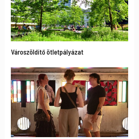
Városzöldítő ötletpályázat