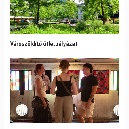
Városzöldítő ötletpályázat