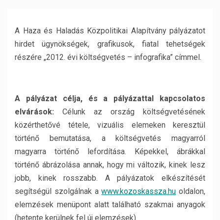
A Haza és Haladás Közpolitikai Alapítvány pályázatot
hirdet ügynökségek, grafikusok, fiatal tehetségek
részére „2012. évi költségvetés – infografika” címmel.
A pályázat célja, és a pályázattal kapcsolatos
elvárások:
Célunk az ország költségvetésének
közérthetővé tétele, vizuális elemeken keresztül
történő bemutatása, a költségvetés magyarról
magyarra történő lefordítása. Képekkel, ábrákkal
történő ábrázolása annak, hogy mi változik, kinek lesz
jobb, kinek rosszabb. A pályázatok elkészítését
segítségül szolgálnak a
www.kozoskassza.hu
oldalon,
elemzések menüpont alatt található szakmai anyagok
(hetente kerülnek fel új elemzések).