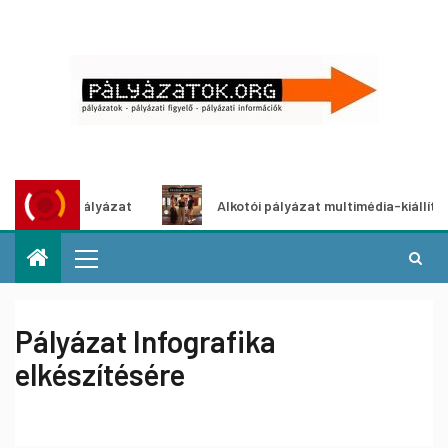
ötletpályázat
Alkotói pályázat multimédia-kiállításhoz
Pályázat Infografika
elkészítésére