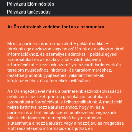
Pályázati Előminősítés
Pályázati tanácsadás
Pályázatírás vállalkozásoknak
Az Ön adatainak védelme fontos a számunkra
Mezőgazdasági pályázatírás
Pályázatírás magánszemélyeknek
Mi és a partnereink információkat – például sütiket –
Pályázatírás civil szervezeteknek
tárolunk egy eszközön vagy hozzáférünk az eszközön tárolt
Pályázatírás önkormányzatoknak
információkhoz, és személyes adatokat – például egyedi
azonosítókat és az eszköz által küldött alapvető
Pályázatfigyelés
információkat – kezelünk személyre szabott hirdetések és
Specifikus pályázatfigyelés vagy hírlevél
tartalom nyújtásához, hirdetés- és tartalomméréshez,
nézettségi adatok gyűjtéséhez, valamint termékek
kifejlesztéséhez és a termékek javításához.
PÁLYÁZATFIGYELŐ
Az Ön engedélyével mi és a partnereink eszközleolvasásos
módszerrel szerzett pontos geolokációs adatokat és
azonosítási információkat is felhasználhatunk. A megfelelő
helyre kattintva hozzájárulhat ahhoz, hogy mi és a
Pályázatok magánszemélyeknek
partnereink a fent leírtak szerint adatkezelést végezzünk.
Pályázatok civil szervezeteknek
Másik lehetőségként a megfelelő helyre kattintva
elutasíthatja a hozzájárulást, vagy a hozzájárulás megadása
Pályázatok vállalkozásoknak
előtt részletesebb információkhoz juthat, és
Önkormányzati pályázatok