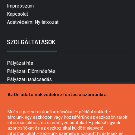
Impresszum
Kapcsolat
Adatvédelmi Nyilatkozat
SZOLGÁLTATÁSOK
Pályázatírás
Pályázati Előminősítés
Pályázati tanácsadás
Pályázatírás vállalkozásoknak
Az Ön adatainak védelme fontos a számunkra
Mezőgazdasági pályázatírás
Pályázatírás magánszemélyeknek
Mi és a partnereink információkat – például sütiket –
Pályázatírás civil szervezeteknek
tárolunk egy eszközön vagy hozzáférünk az eszközön tárolt
Pályázatírás önkormányzatoknak
információkhoz, és személyes adatokat – például egyedi
azonosítókat és az eszköz által küldött alapvető
Pályázatfigyelés
információkat – kezelünk személyre szabott hirdetések és