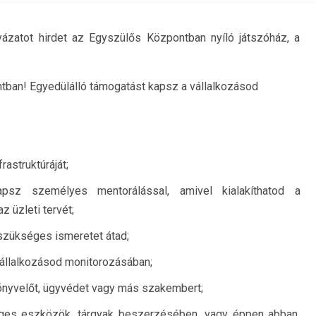
yázatot hirdet az Egyszülős Központban nyíló játszóház, a
tban! Egyedülálló támogatást kapsz a vállalkozásod
rastruktúráját;
psz személyes mentorálással, amivel kialakíthatod a
z üzleti tervét;
szükséges ismeretet átad;
vállalkozásod monitorozásában;
könyvelőt, ügyvédet vagy más szakembert;
éges eszközök, tárgyak beszerzésében, vagy éppen abban,