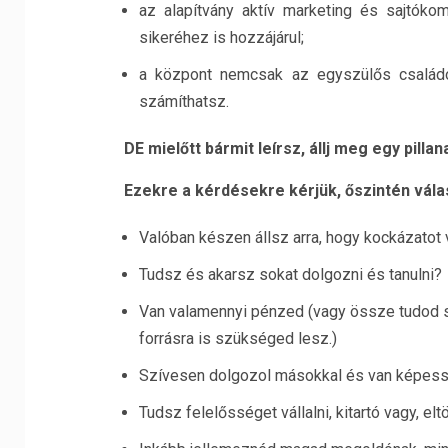
az alapítvány aktív marketing és sajtóko
sikeréhez is hozzájárul;
a központ nemcsak az egyszülős családo
számíthatsz.
DE mielőtt bármit leírsz, állj meg egy pillan
Ezekre a kérdésekre kérjük, őszintén válas
Valóban készen állsz arra, hogy kockázatot v
Tudsz és akarsz sokat dolgozni és tanulni?
Van valamennyi pénzed (vagy össze tudod s
forrásra is szükséged lesz.)
Szívesen dolgozol másokkal és van képessé
Tudsz felelősséget vállalni, kitartó vagy, eltö