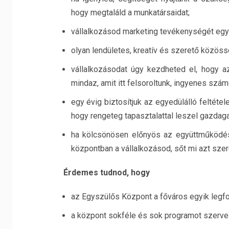
hogy megtaláld a munkatársaidat;
vállalkozásod marketing tevékenységét egy
olyan lendületes, kreatív és szerető közöss
vállalkozásodat úgy kezdheted el, hogy az 
mindaz, amit itt felsoroltunk, ingyenes szám
egy évig biztosítjuk az egyedülálló feltétele
hogy rengeteg tapasztalattal leszel gazdag
ha kölcsönösen előnyös az együttműködés 
központban a vállalkozásod, sőt mi azt szer
Érdemes tudnod, hogy
az Egyszülős Központ a főváros egyik legf
a központ sokféle és sok programot szervez