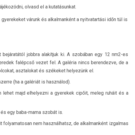
jékozódni, olvasd el a kutatásunkat.
erekeket várunk és alkalmanként a nyitvatartási időn túl is
bejáratától jobbra alakítjuk ki. A szobában egy 12 nm2-es
meredek falépcső vezet fel. A galéria nincs berendezve, de a
lcokat, asztalokat és székeket helyezünk el.
rre (ha a galériát is használod).
n lehet majd elhelyezni a gyerekek cipőit, meleg ruháit és a
 és egy baba-mama szobát is.
it folyamatosan nem használhatsz, de alkalmanként izgalmas