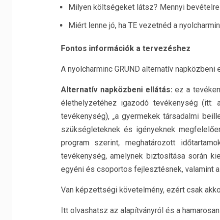
Milyen költségeket látsz? Mennyi bevételr
Miért lenne jó, ha TE vezetnéd a nyolcharm
Fontos információk a tervezéshez
A nyolcharminc GRUND alternatív napközbeni el
Alternatív napközbeni ellátás:
ez a tevéken
élethelyzetéhez igazodó tevékenység (itt:
tevékenység), „a gyermekek társadalmi beil
szükségleteknek és igényeknek megfelelőe
program szerint, meghatározott időtartamo
tevékenység, amelynek biztosítása során kieme
egyéni és csoportos fejlesztésnek, valamint a
Van képzettségi követelmény, ezért csak akkor 
Itt olvashatsz az alapítványról és a hamarosa