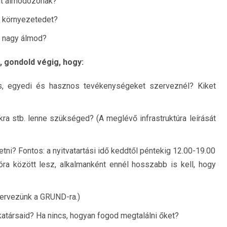
nt álmodozónak?
a környezetedet?
a nagy álmod?
j, gondold végig, hogy:
is, egyedi és hasznos tevékenységeket szerveznél? Kiket
kra stb. lenne szükséged? (A meglévő infrastruktúra leírását
ni? Fontos: a nyitvatartási idő keddtől péntekig 12.00-19.00
ra között lesz, alkalmanként ennél hosszabb is kell, hogy
ervezünk a GRUND-ra.)
atársaid? Ha nincs, hogyan fogod megtalálni őket?