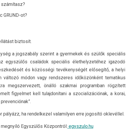
e számítasz?
inc GRUND-ot?
látást biztosít.
ység a jogszabály szerint a gyermekek és szülők speciális
 az egyszülős családok speciális élethelyzetéhez igazodó
leszkedését és közösségi tevékenységét elősegítő, a helyi
n változó módon vagy rendszeres időközönként tematikus
kra megszervezett, önálló szakmai programban rögzített
lt figyelmet kell tulajdonítani a szocializációnak, a korai,
 prevenciónak”.
pályázz, ha rendelkezel valamilyen erre jogosító oklevéllel.
n megnyíló Egyszülős Központról:
egyszulo.hu