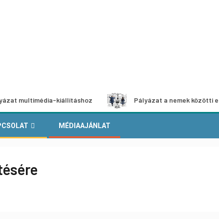
timédia-kiállításhoz
Pályázat a nemek közötti egyenlőség
PCSOLAT
MÉDIAAJÁNLAT
tésére