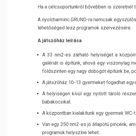
Ha a célcsoportunkról bővebben is szeretnél tá
A nyolcharminc GRUND-ra nemcsak egyszülős gy
lehetőséged lesz programok szervezésére.
A játszóház leírása
A 33 nm2-es zárható helyiséget a központ 
galériát is építünk, ahová egy viszonylag 
földszinten egy nagy dobogót építünk be, po
A játszóház 10-13 gyermeket fogadhat egysze
A helyiségen kívül egy nyitott tároló része
babakocsikat.
A központban kialakítunk egy gyermek WC-t
Van egy 350 nm2-es jó állapotú pincénk, am
programok helyszíne lehet.