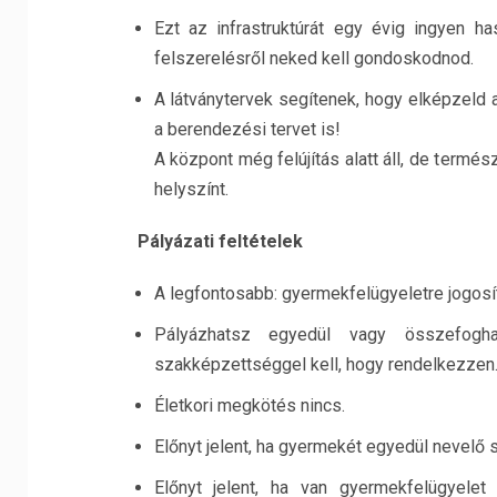
Ezt az infrastruktúrát egy évig ingyen ha
felszerelésről neked kell gondoskodnod.
A látványtervek segítenek, hogy elképzeld a
a berendezési tervet is!
A központ még felújítás alatt áll, de termé
helyszínt.
Pályázati feltételek
A legfontosabb: gyermekfelügyeletre jogosí
Pályázhatsz egyedül vagy összefogha
szakképzettséggel kell, hogy rendelkezzen.
Életkori megkötés nincs.
Előnyt jelent, ha gyermekét egyedül nevelő 
Előnyt jelent, ha van gyermekfelügyele