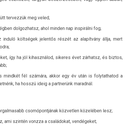
ütt tervezzük meg veled;
égben dolgozhatsz, ahol minden nap inspirálni fog;
induló költségek jelentős részét az alapítvány állja, mert
odra;
ket, így ha jól kihasználod, sikeres évet zárhatsz, és biztos,
abb;
mindkét fél számára, akkor egy év után is folytathatod a
etnénk, ha hosszú ideig a partnerünk maradnál.
orgalmasabb csomópontjának közvetlen közelében lesz;
, ami szintén vonzza a családokat, vendégeket;