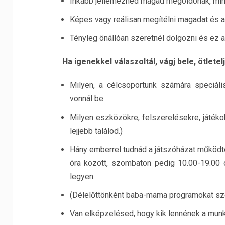
Inkább jellemeznéd magad megoldónak, mi
Képes vagy reálisan megítélni magadat és 
Tényleg önállóan szeretnél dolgozni és ez 
Ha igenekkel válaszoltál, vágj bele, ötletel
Milyen, a célcsoportunk számára speciál
vonnál be
Milyen eszközökre, felszerelésekre, játéko
lejjebb találod.)
Hány emberrel tudnád a játszóházat működtet
óra között, szombaton pedig 10.00-19.00 ó
legyen.
(Délelőttönként baba-mama programokat sz
Van elképzelésed, hogy kik lennének a munk