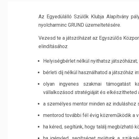
Az Egyedülálló Szülők Klubja Alapítvány pál
nyolcharminc GRUND üzemeltetésére.
Vezesd te a játszóházat az Egyszülős Közpon
elindításához
Helyiségbérlet nélkül nyithatsz játszóházat;
bérleti díj nélkül használhatod a játszóház inf
olyan ingyenes szakmai támogatást ka
vállalkozásod stratégiáját és elkészítheted a
a személyes mentor minden az induláshoz 
mentorod további fél évig közreműködik a 
ha kéred, segítünk, hogy találj megbízható 
ha igényled, segítséget nyújtunk a szüks