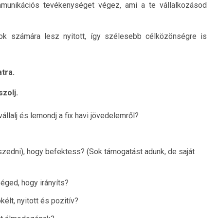
mmunikációs tevékenységet végez, ami a te vállalkozásod
k számára lesz nyitott, így szélesebb célközönségre is
atra.
zolj.
állalj és lemondj a fix havi jövedelemről?
zedni), hogy befektess? (Sok támogatást adunk, de saját
ged, hogy irányíts?
kélt, nyitott és pozitív?