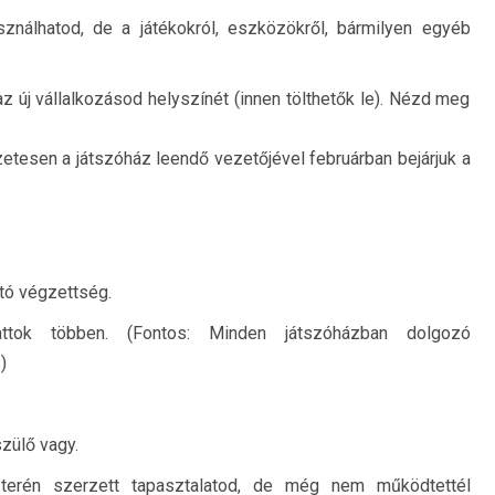
sználhatod, de a játékokról, eszközökről, bármilyen egyéb
z új vállalkozásod helyszínét (innen tölthetők le). Nézd meg
szetesen a játszóház leendő vezetőjével februárban bejárjuk a
tó végzettség.
ttok többen. (Fontos: Minden játszóházban dolgozó
)
szülő vagy.
t terén szerzett tapasztalatod, de még nem működtettél