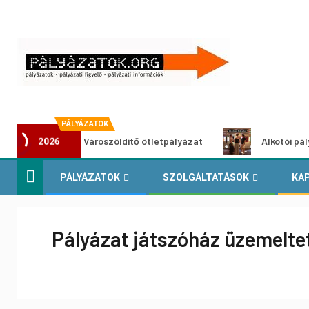
PÁLYÁZATOK
Városzöldítő ötletpályázat
Alkotói pályázat mul
2026
PÁLYÁZATOK
SZOLGÁLTATÁSOK
KA
Pályázat játszóház üzemelte