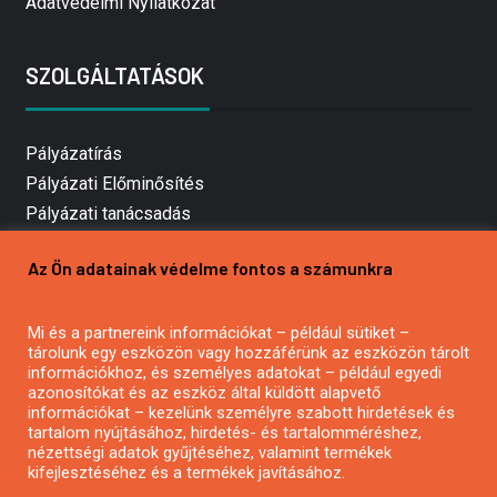
Adatvédelmi Nyilatkozat
SZOLGÁLTATÁSOK
Pályázatírás
Pályázati Előminősítés
Pályázati tanácsadás
Pályázatírás vállalkozásoknak
Az Ön adatainak védelme fontos a számunkra
Mezőgazdasági pályázatírás
Pályázatírás magánszemélyeknek
Mi és a partnereink információkat – például sütiket –
Pályázatírás civil szervezeteknek
tárolunk egy eszközön vagy hozzáférünk az eszközön tárolt
Pályázatírás önkormányzatoknak
információkhoz, és személyes adatokat – például egyedi
azonosítókat és az eszköz által küldött alapvető
Pályázatfigyelés
információkat – kezelünk személyre szabott hirdetések és
Specifikus pályázatfigyelés vagy hírlevél
tartalom nyújtásához, hirdetés- és tartalomméréshez,
nézettségi adatok gyűjtéséhez, valamint termékek
kifejlesztéséhez és a termékek javításához.
PÁLYÁZATFIGYELŐ