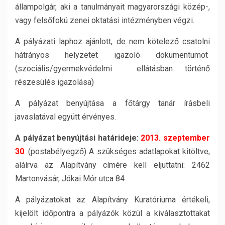
állampolgár, aki a tanulmányait magyarországi közép-,
vagy felsőfokú zenei oktatási intézményben végzi.
A pályázati laphoz ajánlott, de nem kötelező csatolni
hátrányos helyzetet igazoló dokumentumot
(szociális/gyermekvédelmi ellátásban történő
részesülés igazolása)
A pályázat benyújtása a főtárgy tanár írásbeli
javaslatával együtt érvényes.
A pályázat benyújtási határideje:
2013. szeptember
30
.
(postabélyegző) A szükséges adatlapokat kitöltve,
aláírva az Alapítvány címére kell eljuttatni: 2462
Martonvásár, Jókai Mór utca 84
A pályázatokat az Alapítvány Kuratóriuma értékeli,
kijelölt időpontra a pályázók közül a kiválasztottakat