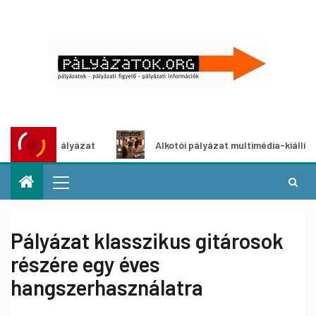
ötletpályázat
Alkotói pályázat multimédia-kiállításhoz
Pályázat klasszikus gitárosok
részére egy éves
hangszerhasználatra