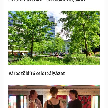
Városzöldítő ötletpályázat