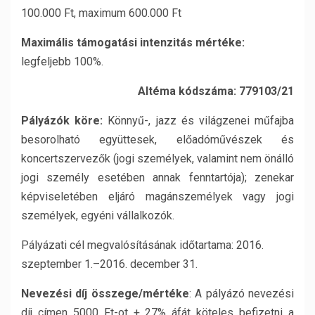
100.000 Ft, maximum 600.000 Ft
Maximális támogatási intenzitás mértéke:
legfeljebb 100%.
Altéma kódszáma: 779103/21
Pályázók köre:
Könnyű-, jazz és világzenei műfajba
besorolható együttesek, előadóművészek és
koncertszervezők (jogi személyek, valamint nem önálló
jogi személy esetében annak fenntartója); zenekar
képviseletében eljáró magánszemélyek vagy jogi
személyek, egyéni vállalkozók.
Pályázati cél megvalósításának időtartama: 2016.
szeptember 1.–2016. december 31.
Nevezési díj összege/mértéke
: A pályázó nevezési
díj címen 5000 Ft-ot + 27% áfát köteles befizetni a