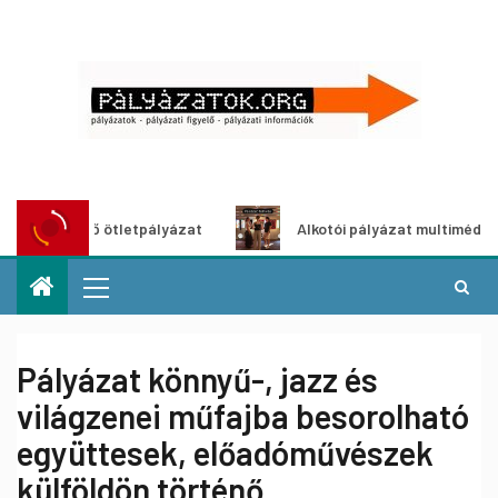
ldítő ötletpályázat
Alkotói pályázat multimédia-kiállítás
Pályázat könnyű-, jazz és
világzenei műfajba besorolható
együttesek, előadóművészek
külföldön történő