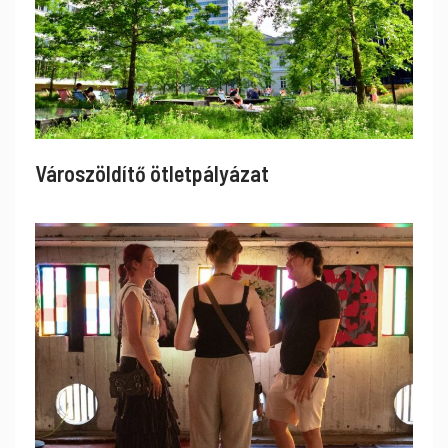
Városzöldítő ötletpályázat