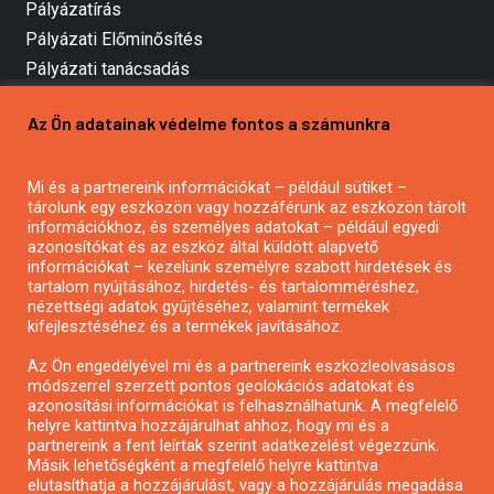
Pályázatírás
Pályázati Előminősítés
Pályázati tanácsadás
Pályázatírás vállalkozásoknak
Az Ön adatainak védelme fontos a számunkra
Mezőgazdasági pályázatírás
Pályázatírás magánszemélyeknek
Mi és a partnereink információkat – például sütiket –
Pályázatírás civil szervezeteknek
tárolunk egy eszközön vagy hozzáférünk az eszközön tárolt
Pályázatírás önkormányzatoknak
információkhoz, és személyes adatokat – például egyedi
azonosítókat és az eszköz által küldött alapvető
Pályázatfigyelés
információkat – kezelünk személyre szabott hirdetések és
Specifikus pályázatfigyelés vagy hírlevél
tartalom nyújtásához, hirdetés- és tartalomméréshez,
nézettségi adatok gyűjtéséhez, valamint termékek
kifejlesztéséhez és a termékek javításához.
PÁLYÁZATFIGYELŐ
Az Ön engedélyével mi és a partnereink eszközleolvasásos
módszerrel szerzett pontos geolokációs adatokat és
azonosítási információkat is felhasználhatunk. A megfelelő
helyre kattintva hozzájárulhat ahhoz, hogy mi és a
Pályázatok magánszemélyeknek
partnereink a fent leírtak szerint adatkezelést végezzünk.
Pályázatok civil szervezeteknek
Másik lehetőségként a megfelelő helyre kattintva
elutasíthatja a hozzájárulást, vagy a hozzájárulás megadása
Pályázatok vállalkozásoknak