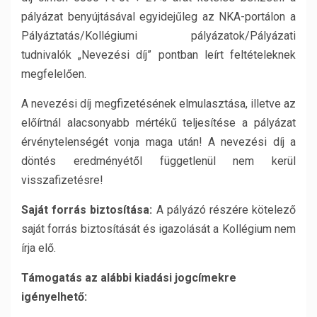
pályázat benyújtásával egyidejűleg az NKA-portálon a
Pályáztatás/Kollégiumi pályázatok/Pályázati
tudnivalók „Nevezési díj” pontban leírt feltételeknek
megfelelően.
A nevezési díj megfizetésének elmulasztása, illetve az
előírtnál alacsonyabb mértékű teljesítése a pályázat
érvénytelenségét vonja maga után! A nevezési díj a
döntés eredményétől függetlenül nem kerül
visszafizetésre!
Saját forrás biztosítása:
A pályázó részére kötelező
saját forrás biztosítását és igazolását a Kollégium nem
írja elő.
Támogatás az alábbi kiadási jogcímekre
igényelhető: