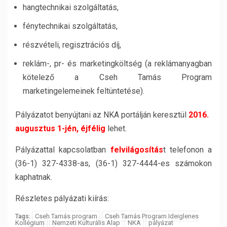
hangtechnikai szolgáltatás,
fénytechnikai szolgáltatás,
részvételi, regisztrációs díj,
reklám-, pr- és marketingköltség (a reklámanyagban
kötelező a Cseh Tamás Program
marketingelemeinek feltüntetése).
Pályázatot benyújtani az NKA portálján keresztül
2016.
augusztus 1-jén, éjfélig
lehet.
Pályázattal kapcsolatban
felvilágosítás
t telefonon a
(36-1) 327-4338-as, (36-1) 327-4444-es számokon
kaphatnak.
Részletes pályázati kiírás:
Cseh Tamás program
Cseh Tamás Program Ideiglenes
Tags:
Kollégium
Nemzeti Kulturális Alap
NKA
pályázat