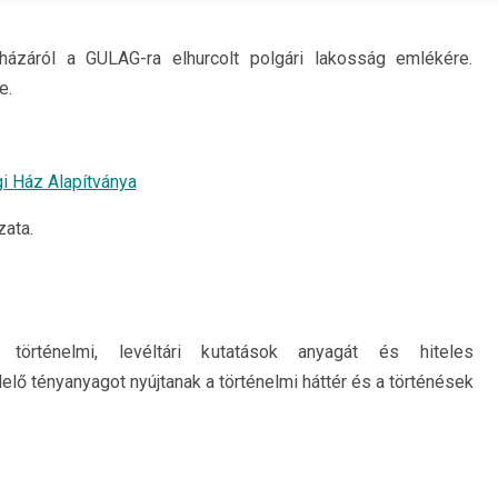
ázáról a GULAG-ra elhurcolt polgári lakosság emlékére.
e.
i Ház Alapítványa
zata.
an történelmi, levéltári kutatások anyagát és hiteles
ő tényanyagot nyújtanak a történelmi háttér és a történések