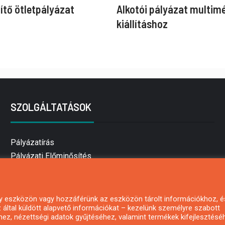
ítő ötletpályázat
Alkotói pályázat multim
kiállításhoz
SZOLGÁLTATÁSOK
Pályázatírás
Pályázati Előminősítés
Pályázati tanácsadás
Pályázatírás vállalkozásoknak
Mezőgazdasági pályázatírás
 egy eszközön vagy hozzáférünk az eszközön tárolt információkhoz, é
által küldött alapvető információkat – kezelünk személyre szabott
Pályázatírás magánszemélyeknek
hez, nézettségi adatok gyűjtéséhez, valamint termékek kifejlesztésé
Pályázatírás civil szervezeteknek