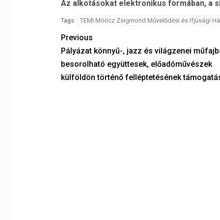
Az alkotásokat elektronikus formában, a
s
TEMI Móricz Zsigmond Művelődési és Ifjúsági Há
Tags:
Previous
Pályázat könnyű-, jazz és világzenei műfajb
besorolható együttesek, előadóművészek
külföldön történő felléptetésének támogatá