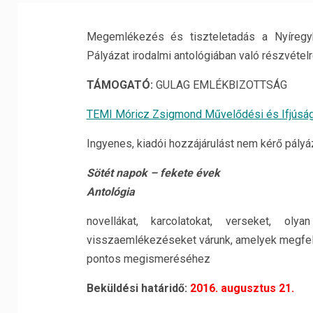
Megemlékezés és tiszteletadás a Nyíregyh
Pályázat irodalmi antológiában való részvételr
TÁMOGATÓ:
GULAG EMLÉKBIZOTTSÁG
TEMI Móricz Zsigmond Művelődési és Ifjúság
Ingyenes, kiadói hozzájárulást nem kérő pályá
Sötét napok – fekete évek
Antológia
novellákat, karcolatokat, verseket, oly
visszaemlékezéseket várunk, amelyek megfelel
pontos megismeréséhez
Beküldési határidő:
2016. augusztus 21.