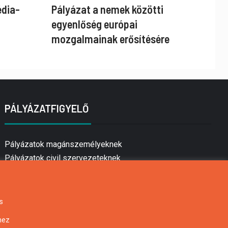
édia-
Pályázat a nemek közötti
egyenlőség európai
mozgalmainak erősítésére
PÁLYÁZATFIGYELŐ
Pályázatok magánszemélyeknek
Pályázatok civil szervezeteknek
Pályázatok vállalkozásoknak
Önkormányzati pályázatok
Mezőgazdasági pályázatok
s
Falusi turizmus pályázatok
hez
Napelem pályázatok