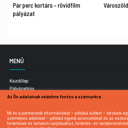
Pár perc kortárs – rövidfilm
Városzöld
pályázat
MENÜ
Kezdőlap
Pályázatírás
Az Ön adatainak védelme fontos a számunkra
Bemutatkozás
Médiaajánlat
Hírlevél feliratkozás
Mi és a partnereink információkat – például sütiket – tárolunk
személyes adatokat – például egyedi azonosítókat és az eszköz 
Impresszum
hirdetések és tartalom nyújtásához, hirdetés- és tartalommérés
Kapcsolat