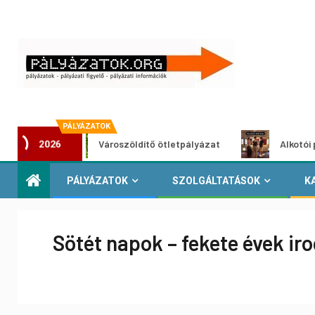
PÁLYÁZATOK
Városzöldítő ötletpályázat
Alkotói pályázat 
2026
PÁLYÁZATOK
SZOLGÁLTATÁSOK
K
Sötét napok – fekete évek ir