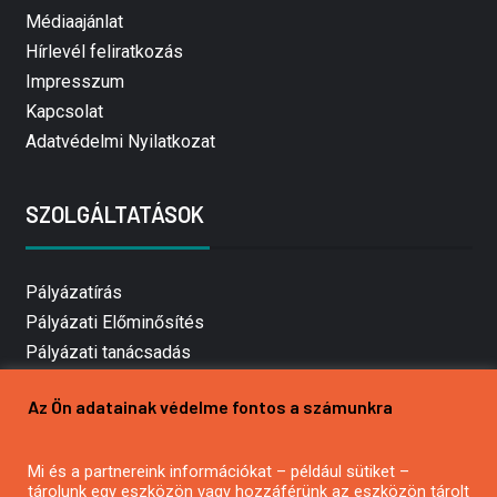
Médiaajánlat
Hírlevél feliratkozás
Impresszum
Kapcsolat
Adatvédelmi Nyilatkozat
SZOLGÁLTATÁSOK
Pályázatírás
Pályázati Előminősítés
Pályázati tanácsadás
Pályázatírás vállalkozásoknak
Az Ön adatainak védelme fontos a számunkra
Mezőgazdasági pályázatírás
Pályázatírás magánszemélyeknek
Mi és a partnereink információkat – például sütiket –
Pályázatírás civil szervezeteknek
tárolunk egy eszközön vagy hozzáférünk az eszközön tárolt