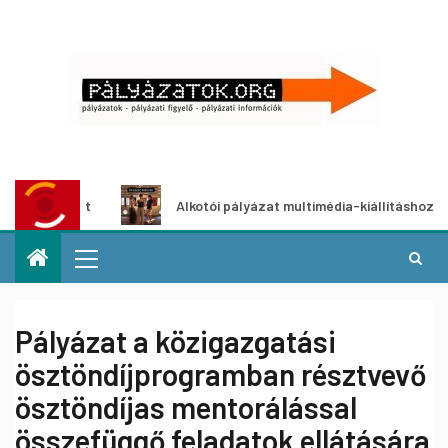
lyázat
Alkotói pályázat multimédia-kiállításhoz
Pályázat a közigazgatási
ösztöndíjprogramban résztvevő
ösztöndíjas mentorálással
összefüggő feladatok ellátására