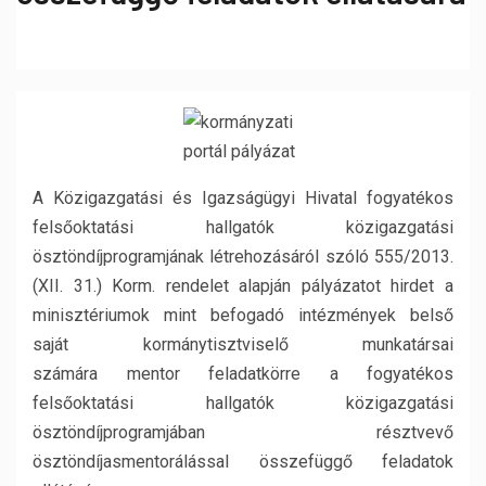
A Közigazgatási és Igazságügyi Hivatal fogyatékos
felsőoktatási hallgatók közigazgatási
ösztöndíjprogramjának létrehozásáról szóló 555/2013.
(XII. 31.) Korm. rendelet alapján pályázatot hirdet a
minisztériumok mint befogadó intézmények belső
saját kormánytisztviselő munkatársai
számára mentor feladatkörre a fogyatékos
felsőoktatási hallgatók közigazgatási
ösztöndíjprogramjában résztvevő
ösztöndíjasmentorálással összefüggő feladatok