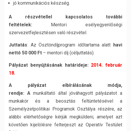
jó kommunikációs készség.
A részvétellel kapcsolatos további
feltételek:
Mentori esélyegyenlőségi
szervezetfejlesztésen való részvétel.
Juttatás
: Az Ösztöndíjprogram időtartama alatt
havi
nettó 50 000 Ft
– mentori díj (céljuttatás).
Pályázat benyújtásának határideje:
2014. február
18.
A pályázat elbírálásának módja,
rendje:
A
munkáltató által jóváhagyott pályázatot a
munkakör és a beosztás feltüntetésével a
Személyzetpolitikai Programok Osztálya részére, az
alábbi elérhetőségre kérjük megküldeni, amelyet azt
követően kijelölésre felterjeszt az Operatív Testület