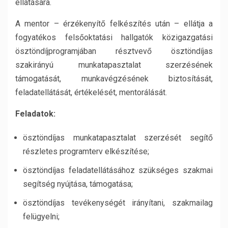
ellátására.
A mentor – érzékenyítő felkészítés után – ellátja a
fogyatékos felsőoktatási hallgatók közigazgatási
ösztöndíjprogramjában résztvevő ösztöndíjas
szakirányú munkatapasztalat szerzésének
támogatását, munkavégzésének biztosítását,
feladatellátását, értékelését, mentorálását.
Feladatok:
ösztöndíjas munkatapasztalat szerzését segítő
részletes programterv elkészítése;
ösztöndíjas feladatellátásához szükséges szakmai
segítség nyújtása, támogatása;
ösztöndíjas tevékenységét irányítani, szakmailag
felügyelni;