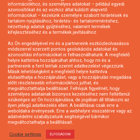
Pályázatírás önkormányzatoknak
információkhoz, és személyes adatokat – például egyedi
azonosítókat és az eszköz által küldött alapvető
Pályázatfigyelés
információkat – kezelünk személyre szabott hirdetések és
Specifikus pályázatfigyelés vagy hírlevél
tartalom nyújtásához, hirdetés- és tartalomméréshez,
nézettségi adatok gyűjtéséhez, valamint termékek
kifejlesztéséhez és a termékek javításához.
PÁLYÁZATFIGYELŐ
Az Ön engedélyével mi és a partnereink eszközleolvasásos
módszerrel szerzett pontos geolokációs adatokat és
azonosítási információkat is felhasználhatunk. A megfelelő
helyre kattintva hozzájárulhat ahhoz, hogy mi és a
Pályázatok magánszemélyeknek
partnereink a fent leírtak szerint adatkezelést végezzünk.
Pályázatok civil szervezeteknek
Másik lehetőségként a megfelelő helyre kattintva
elutasíthatja a hozzájárulást, vagy a hozzájárulás megadása
Pályázatok vállalkozásoknak
előtt részletesebb információkhoz juthat, és
Önkormányzati pályázatok
megváltoztathatja beállításait. Felhívjuk figyelmét, hogy
személyes adatainak bizonyos kezeléséhez nem feltétlenül
Mezőgazdasági pályázatok
szükséges az Ön hozzájárulása, de jogában áll tiltakozni az
Falusi turizmus pályázatok
ilyen jellegű adatkezelés ellen. A beállításai csak erre a
weboldalra érvényesek. Erre a webhelyre visszatérve vagy az
Napelem pályázatok
adatvédelmi szabályzatunk segítségével bármikor
GINOP pályázatok
megváltoztathatja a beállításait..
Cookie settings
ELFOGADOM