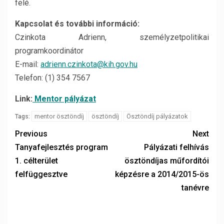
felé.
Kapcsolat és további információ:
Czinkota Adrienn, személyzetpolitikai
programkoordinátor
E-mail:
adrienn.czinkota@kih.gov.hu
Telefon: (1) 354 7567
Link:
Mentor pályázat
mentor ösztöndíj
ösztöndíj
Ösztöndíj pályázatok
Tags:
Previous
Next
Tanyafejlesztés program
Pályázati felhívás
1. célterület
ösztöndíjas műfordítói
felfüggesztve
képzésre a 2014/2015-ös
tanévre