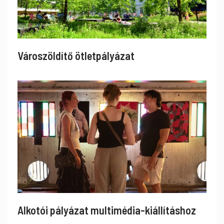
Városzöldítő ötletpályázat
Alkotói pályázat multimédia-kiállításhoz