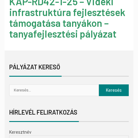
KAP-RD42-1-25 – Vidéki
infrastruktúra fejlesztések
támogatása tanyákon –
tanyafejlesztési pályázat
PÁLYÁZAT KERESŐ
HÍRLEVÉL FELIRATKOZÁS
Keresztnév