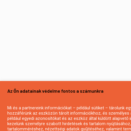
Az Ön adatainak védelme fontos a számunkra
Mi és a partnereink információkat – például sütiket – tárolunk 
hozzáférünk az eszközön tárolt információkhoz, és személyes 
például egyedi azonosítókat és az eszköz által küldött alapvető
kezelünk személyre szabott hirdetések és tartalom nyújtásához,
tartalomméréshez, nézettségi adatok gyűjtéséhez, valamint ter