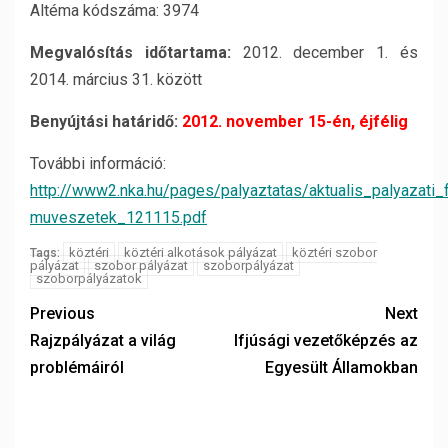
Altéma kódszáma: 3974
Megvalósítás időtartama:
2012. december 1. és
2014. március 31. között
Benyújtási határidő:
2012. november 15-én, éjfélig
További információ:
http://www2.nka.hu/pages/palyaztatas/aktualis_palyazati_f
muveszetek_121115.pdf
köztéri
köztéri alkotások pályázat
köztéri szobor
Tags:
pályázat
szobor pályázat
szoborpályázat
szoborpályázatok
Previous
Next
Rajzpályázat a világ
Ifjúsági vezetőképzés az
problémáiról
Egyesült Államokban