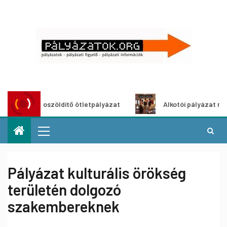
Városzöldítő ötletpályázat
Alkotói pályázat multimédi
Pályázat kulturális örökség
területén dolgozó
szakembereknek