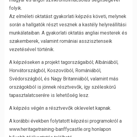
folyik.
Az elméleti oktatást gyakorlati képzés követi, melynek
során a hallgatók részt vesznek a kastély helyreállítási
munkálataiban. A gyakorlati oktatás angliai mesterek és
szakemberek, valamint romániai asszisztenseik
vezetésével történik.
A képzéseken a projekt tagországaiból; Albániából,
Horvátországból, Koszovóból, Romániából,
Svédországból, és Nagy Britanniából, valamint más
országokból is jönnek résztvevők, így széleskörű
tapasztalatcserére is lehetőség lesz.
A képzés végén a résztvevők oklevelet kapnak.
A korábbi években folytatott képzési programokról a
www.heritagetraining-banffycastle.org honlapon