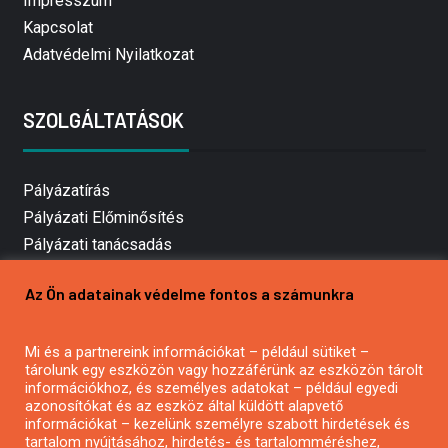
Impresszum
Kapcsolat
Adatvédelmi Nyilatkozat
SZOLGÁLTATÁSOK
Pályázatírás
Pályázati Előminősítés
Pályázati tanácsadás
Pályázatírás vállalkozásoknak
Az Ön adatainak védelme fontos a számunkra
Mezőgazdasági pályázatírás
Pályázatírás magánszemélyeknek
Mi és a partnereink információkat – például sütiket –
Pályázatírás civil szervezeteknek
tárolunk egy eszközön vagy hozzáférünk az eszközön tárolt
Pályázatírás önkormányzatoknak
információkhoz, és személyes adatokat – például egyedi
azonosítókat és az eszköz által küldött alapvető
Pályázatfigyelés
információkat – kezelünk személyre szabott hirdetések és
Specifikus pályázatfigyelés vagy hírlevél
tartalom nyújtásához, hirdetés- és tartalomméréshez,