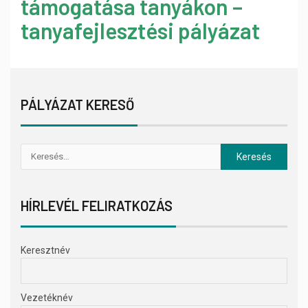
támogatása tanyákon –
tanyafejlesztési pályázat
PÁLYÁZAT KERESŐ
HÍRLEVÉL FELIRATKOZÁS
Keresztnév
Vezetéknév