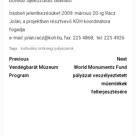
bővebb tájékoztatás található.
Írásbeli jelentkezésüket 2009. március 20-ig Rácz
Jolán, a projektben résztvevő KÖH koordinátora
fogadja.
e-mail: jolan.racz@koh.hu, fax: 225 4868, tel: 225 4926
kulturális örökségi pályázatok
Tags:
Previous
Next
Vendégbarát Múzeum
World Monuments Fund
Program
pályázat veszélyeztetett
műemlékek
felterjesztésére