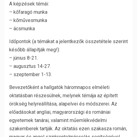
A képzések témái:
– kőfaragó munka
– kőművesmunka
– ácsmunka
Időpontok (a témákat a jelentkezők összetétele szerint
később állapítják meg!):
– június 8-21.
– augusztus 14-27.
– szeptember 1-13.
Bevezetőként a hallgatók háromnapos elméleti
oktatásban részesülnek, melynek témája az épített
örökség helyreállítása, alapelvei és módszerei. Az
előadásokat angliai, magyarországi és romániai
egyetemek tanárai, valamint műemlékvédelmi
szakemberek tartják. Az oktatás ezen szakasza román,
magyar és angol szinkrontolmácsolás segítségével