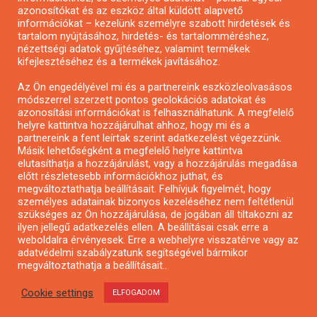
azonosítókat és az eszköz által küldött alapvető
Pályázatfigyelés
információkat – kezelünk személyre szabott hirdetések és
Specifikus pályázatfigyelés vagy hírlevél
tartalom nyújtásához, hirdetés- és tartalomméréshez,
nézettségi adatok gyűjtéséhez, valamint termékek
kifejlesztéséhez és a termékek javításához.
PÁLYÁZATFIGYELŐ
Az Ön engedélyével mi és a partnereink eszközleolvasásos
módszerrel szerzett pontos geolokációs adatokat és
azonosítási információkat is felhasználhatunk. A megfelelő
helyre kattintva hozzájárulhat ahhoz, hogy mi és a
Pályázatok magánszemélyeknek
partnereink a fent leírtak szerint adatkezelést végezzünk.
Pályázatok civil szervezeteknek
Másik lehetőségként a megfelelő helyre kattintva
elutasíthatja a hozzájárulást, vagy a hozzájárulás megadása
Pályázatok vállalkozásoknak
előtt részletesebb információkhoz juthat, és
Önkormányzati pályázatok
megváltoztathatja beállításait. Felhívjuk figyelmét, hogy
személyes adatainak bizonyos kezeléséhez nem feltétlenül
Mezőgazdasági pályázatok
szükséges az Ön hozzájárulása, de jogában áll tiltakozni az
Falusi turizmus pályázatok
ilyen jellegű adatkezelés ellen. A beállításai csak erre a
weboldalra érvényesek. Erre a webhelyre visszatérve vagy az
Napelem pályázatok
adatvédelmi szabályzatunk segítségével bármikor
GINOP pályázatok
megváltoztathatja a beállításait..
Cookie settings
ELFOGADOM
Copyright © All rights reserved.