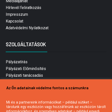
Médiaajánlat
Hírlevél feliratkozás
Impresszum
Kapcsolat
Adatvédelmi Nyilatkozat
SZOLGÁLTATÁSOK
Pályázatírás
Pályázati Előminősítés
Pályázati tanácsadás
Pályázatírás vállalkozásoknak
Az Ön adatainak védelme fontos a számunkra
Mezőgazdasági pályázatírás
Pályázatírás magánszemélyeknek
Mi és a partnereink információkat – például sütiket –
Pályázatírás civil szervezeteknek
tárolunk egy eszközön vagy hozzáférünk az eszközön tárolt
Pályázatírás önkormányzatoknak
információkhoz, és személyes adatokat – például egyedi