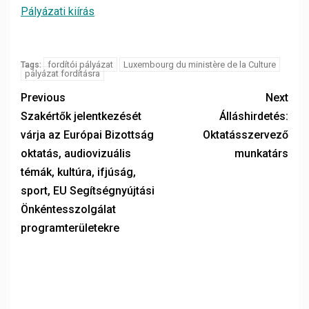
Pályázati kiírás
fordítói pályázat
Luxembourg du ministère de la Culture
Tags:
pályázat fordításra
Previous
Next
Szakértők jelentkezését
Álláshirdetés:
várja az Európai Bizottság
Oktatásszervező
oktatás, audiovizuális
munkatárs
témák, kultúra, ifjúság,
sport, EU Segítségnyújtási
Önkéntesszolgálat
programterületekre