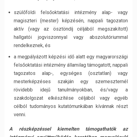
szülőföldi felsőoktatási intézmény alap- vagy
magiszteri (mester) képzésén, nappali tagozaton
aktív (vagy az ösztöndíj céljából megszakított)
hallgatói jogviszonnyal vagy abszolutóriummal
rendelkeznek, és
a megpályázott képzési idő alatt egy magyarországi
felsőoktatási intézmény államilag támogatott, nappali
tagozatos alap-, egységes (osztatlan) vagy
mesterképzéses szakján egy szemeszternél
rövidebb idejű tanulmányokban, és/vagy a
szakdolgozat elkészítése céljából vagy egyéb
célból tudományos kutatómunkában kívánnak részt
venni.
A részképzéssel kiemelten támogathatók az