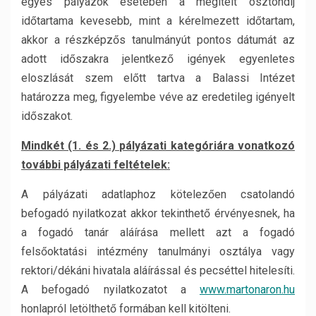
egyes pályázók esetében a megítélt ösztöndíj
időtartama kevesebb, mint a kérelmezett időtartam,
akkor a részképzős tanulmányút pontos dátumát az
adott időszakra jelentkező igények egyenletes
eloszlását szem előtt tartva a Balassi Intézet
határozza meg, figyelembe véve az eredetileg igényelt
időszakot.
Mindkét (1. és 2.) pályázati kategóriára vonatkozó
további pályázati feltételek:
A pályázati adatlaphoz kötelezően csatolandó
befogadó nyilatkozat akkor tekinthető érvényesnek, ha
a fogadó tanár aláírása mellett azt a fogadó
felsőoktatási intézmény tanulmányi osztálya vagy
rektori/dékáni hivatala aláírással és pecséttel hitelesíti.
A befogadó nyilatkozatot a
www.martonaron.hu
honlapról letölthető formában kell kitölteni.