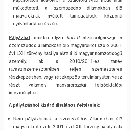
kapcsolatos adatokról a Szülőföld Alap Iroda által
működtetett, a szomszédos államokban élő
magyaroknak nyújtott támogatások központi
nyilvántartása részére.
Pályázhat
minden olyan
horvát
állampolgárságú a
szomszédos államokban élő magyarokról szóló 2001.
évi LXII. törvény hatálya alatt álló magyar nemzetiségű
személy, aki a 2010/2011-es tanév
tavasziszemeszterében teljes szemeszteres
részképzésben, vagy részképzős tanulmányúton vesz
részt valamely magyarországi felsőoktatási
intézményben.
A pályázásból kizáró általános feltételek:
Nem pályázhatnak a szomszédos államokban élő
magyarokról szóló 2001. évi LXII. törvény hatálya alá