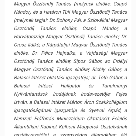
Magyar Ösztöndíj Tanács (melynek elnöke: Csapó
Nándor) és a Határon Túli Magyar Ösztöndíj Tanács
(melynek tagjai: Dr. Bohony Pál, a Szlovákiai Magyar
Ösztöndíj Tanács elnöke; Csapó Nándor, a
Horvátországi Magyar Ösztöndíj Tanács elnöke; Dr.
Orosz Ildikó, a Kárpátaljai Magyar Ösztöndíj Tanács
elnöke, Dr. Péics Hajnalka, a Vajdasági Magyar
Ösztöndíj Tanács elnöke; Sipos Gábor, az Erdélyi
Magyar Ösztöndíj Tanács elnöke; Richly Gábor, a
Balassi Intézet oktatási igazgatója; dr. Tóth Gábor, a
Balassi Intézet Hallgatói és Tanulmányi
Nyilvántartások Irodájának irodavezetője; Fejes
István, a Balassi Intézet Márton Áron Szakkollégium
Igazgatóságának igazgatója és Gyetvai Árpád, a
Nemzeti Erőforrás Minisztérium Oktatásért Felelős
Államtitkári Kabinet Külhoni Magyarok Osztályának
osztályvezetője) a szomszédos államokban élő