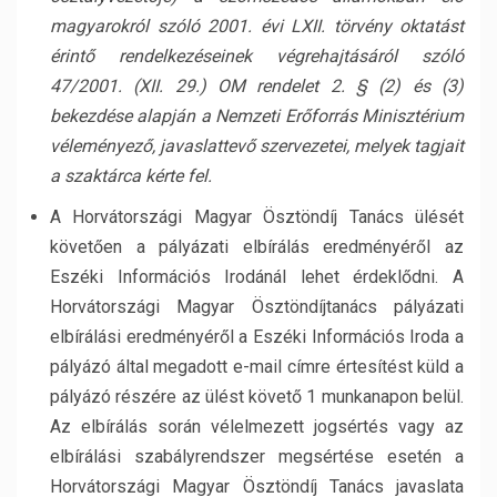
magyarokról szóló 2001. évi LXII. törvény oktatást
érintő rendelkezéseinek végrehajtásáról szóló
47/2001. (XII. 29.) OM rendelet 2. § (2) és (3)
bekezdése alapján a Nemzeti Erőforrás Minisztérium
véleményező, javaslattevő szervezetei, melyek tagjait
a szaktárca kérte fel.
A Horvátországi Magyar Ösztöndíj Tanács ülését
követően a pályázati elbírálás eredményéről az
Eszéki Információs Irodánál lehet érdeklődni. A
Horvátországi Magyar Ösztöndíjtanács pályázati
elbírálási eredményéről a Eszéki Információs Iroda a
pályázó által megadott e-mail címre értesítést küld a
pályázó részére az ülést követő 1 munkanapon belül.
Az elbírálás során vélelmezett jogsértés vagy az
elbírálási szabályrendszer megsértése esetén a
Horvátországi Magyar Ösztöndíj Tanács javaslata