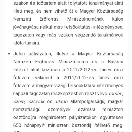
szakon és időtartam alatt folytatott tanulmányai alatt
illeti meg, és nem vihető át a Magyar Köztársaság
Nemzeti Erőforrás Minisztériumának külön
jóváhagyása nélkül más felsőoktatási intézményben,
tagozaton vagy más szakon végzendő tanulmányok
időtartamára.
Jelen pályázaton, illetve a Magyar Köztársaság
Nemzeti Erőforrás Minisztériuma és a Balassi
Intézet által közösen a 2011/2012-es tanév őszi
félévére valamint a 2011/2012-es tanév őszi
félévére a magyarországi felsőoktatási intézmények
nappali tagozatán részképzésben részt vevő
román,
szerb, szlovák
és
ukrán
állampolgárságú, magyar
nemzetiségű személyek számára miniszteri
ösztöndíjra meghirdetett pályázatokon együttesen
650 hónapnyi* miniszteri ösztöndíj ítélhető meg.