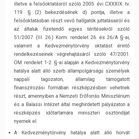
illetve a felsőoktatásról szóló 2005. évi CXXXIX. tv.
119. § (2) bekezdésének d) pontja, illetve a
felsőoktatásban részt vevő hallgatók juttatásairól és
az általuk fizetendő egyes térítésekről szóló
51/2007. (III. 26.) Korm. rendelet 26. és 26/A §-ai,
valamint a Kedvezménytörvény oktatást érintő
rendelkezéseinek végrehajtásáról szóló 47/2001.
OM. rendelet 1-2. §-ai alapján a Kedvezménytörvény
hatálya alatt álló szerb állampolgárságú személyek
nappali tagozaton, államilag támogatott
finanszírozási formában részképzésben vehetnek
részt, amennyiben a Nemzeti Erőforrás Minisztérium
és a Balassi Intézet által meghirdetett pályázaton a
részképzés időtartamára miniszteri ösztöndíjat
nyernek el.
A Kedvezménytörvény hatálya alatt álló horvát