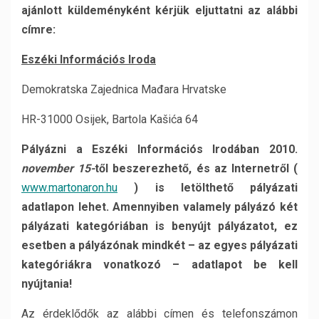
ajánlott küldeményként kérjük eljuttatni az alábbi
címre:
Eszéki Információs Iroda
Demokratska Zajednica Mađara Hrvatske
HR-31000 Osijek, Bartola Kašića 64
Pályázni a Eszéki Információs Irodában 2010.
november 15-
től beszerezhető, és az Internetről (
www.martonaron.hu
) is letölthető pályázati
adatlapon lehet. Amennyiben valamely pályázó két
pályázati kategóriában is benyújt pályázatot, ez
esetben a pályázónak mindkét – az egyes pályázati
kategóriákra vonatkozó – adatlapot be kell
nyújtania!
Az érdeklődők az alábbi címen és telefonszámon