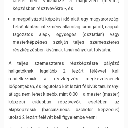
kitétel nem vonatkozik a magiszteri (mester)
képzésben résztvevőkre -, és
a megpályázott képzési idő alatt egy magyarországi
felsőoktatási intézmény államilag támogatott, nappali
tagozatos alap-, egységes (osztatlan) vagy
mesterképzéses szakján teljes szemeszteres
részképzésben kívánnak tanulmányokat folytatni.
A teljes szemeszteres részképzésre pályázó
hallgatóknak legalább 2 lezárt félévvel kell
rendelkezniük a részképzés megkezdésének
időpontjában, és legutolsó két lezárt félévük tanulmányi
átlaga nem lehet kisebb, mint 8,00 – a mester (master)
képzési ciklusban résztvevők esetében az
alapképzésük (baccalaureus, bachelor képzésük)
utolsó 2 lezárt félévét kell figyelembe venni.