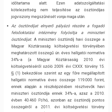
időtartama alatt. Ezen adatszolgáltatási
kötelezettség nem teljesítése az ösztöndíjas
jogviszony megszűnését vonja maga után.
Az ösztöndíjat elnyerő pályázó részére a fogadó
felsőoktatási intézmény folyósítja a miniszteri
ösztöndíjat.
A miniszteri ösztöndíj havi összege a
Magyar Köztársaság költségvetési törvényében
meghatározott összegű ún. éves hallgatói normatíva
34%-a (a Magyar Köztársaság 2010. évi
költségvetéséről szóló 2009. évi CXXX. törvény 15.
§ (1) bekezdése szerint az egy főre megállapított
hallgatói normatíva éves összege 119.000 forint,
ennek alapján a részképzésben résztvevők havi
miniszteri ösztöndíja ennek 34%-a, azaz a 2010.
évben 40.460 Ft/hó, azonban az ösztöndíj pontos
összegéről a 2011. évi költségvetési törvény