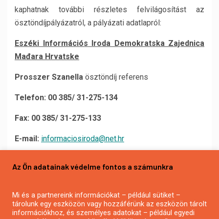
kaphatnak további részletes felvilágosítást az
ösztöndíjpályázatról, a pályázati adatlapról:
Eszéki Információs Iroda Demokratska Zajednica
Mađara Hrvatske
Prosszer Szanella
ösztöndíj referens
Telefon: 00 385/ 31-275-134
Fax: 00 385/ 31-275-133
E-mail:
informaciosiroda@net.hr
A pályázat eredményéről szóló írásos értesítés a
Az Ön adatainak védelme fontos a számunkra
döntést követő 7 munkanapon belül postai feladásra
kerül.
Mi és a partnereink információkat – például sütiket –
tárolunk egy eszközön vagy hozzáférünk az eszközön tárolt
Szükséges mellékletek, igazolások:
információkhoz, és személyes adatokat – például egyedi