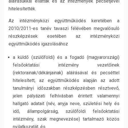
aláírásukkal elláttak és az intézmények pecsétjével
hitelesítették.
Az intézményközi együttműködés keretében a
2010/2011-es tanév tavaszi félévében megvalósuló
részképzések esetében az intézményközi
együttműködés igazolásához
a küldő (szülőföldi) és a fogadó (magyarországi)
felsőoktatási intézmény vezetőinek
(rektorainak/dékánjainak) aláírásával és pecséttel
hitelesített, az együttműködés alapján az adott
tanulmányi időszakban részképzésben résztvevő,
jelen pályázati felhívásban érintett valamennyi
hallgató adatait (név, anyja neve, születési hely és
idő, állampolgárság, szülőföldi felsőoktatási
intézmény, szak megnevezése) tartalmazó közös
nyilatkozatát, és