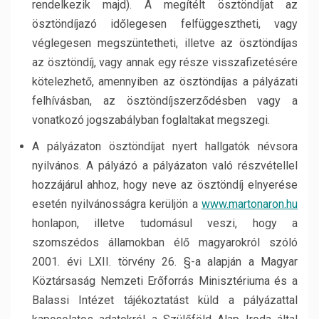
rendelkezik majd). A megítélt ösztöndíjat az
ösztöndíjazó időlegesen felfüggesztheti, vagy
véglegesen megszüntetheti, illetve az ösztöndíjas
az ösztöndíj, vagy annak egy része visszafizetésére
kötelezhető, amennyiben az ösztöndíjas a pályázati
felhívásban, az ösztöndíjszerződésben vagy a
vonatkozó jogszabályban foglaltakat megszegi.
A pályázaton ösztöndíjat nyert hallgatók névsora
nyilvános. A pályázó a pályázaton való részvétellel
hozzájárul ahhoz, hogy neve az ösztöndíj elnyerése
esetén nyilvánosságra kerüljön a
www.martonaron.hu
honlapon, illetve tudomásul veszi, hogy a
szomszédos államokban élő magyarokról szóló
2001. évi LXII. törvény 26. §-a alapján a Magyar
Köztársaság Nemzeti Erőforrás Minisztériuma és a
Balassi Intézet tájékoztatást küld a pályázattal