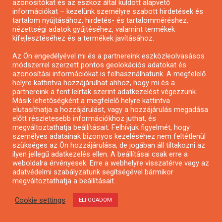
azonosítókat és az eszköz által küldött alapvető
Kötelezően csatolandó mellékletek:
információkat – kezelünk személyre szabott hirdetések és
tartalom nyújtásához, hirdetés- és tartalomméréshez,
nézettségi adatok gyűjtéséhez, valamint termékek
pontosan és olvashatóan kitöltött pályázati adatlap
kifejlesztéséhez és a termékek javításához.
(A pályázati adatlap adatainak meg kell egyeznie a
Az Ön engedélyével mi és a partnereink eszközleolvasásos
mellékletben szereplő adatokkal!)
;
módszerrel szerzett pontos geolokációs adatokat és
azonosítási információkat is felhasználhatunk. A megfelelő
a magyarországi fogadótanár által aláírt valamint a
helyre kattintva hozzájárulhat ahhoz, hogy mi és a
fogadó felsőoktatási intézmény Tanulmányi
partnereink a fent leírtak szerint adatkezelést végezzünk.
Másik lehetőségként a megfelelő helyre kattintva
Osztályának/Dékáni/Rektori Hivatalának vezetője
elutasíthatja a hozzájárulást, vagy a hozzájárulás megadása
által aláírt és az intézmény által hitelesített befogadó
előtt részletesebb információkhoz juthat, és
megváltoztathatja beállításait. Felhívjuk figyelmét, hogy
nyilatkozat; (
Figyelem!
A befogadó nyilatkozat a
személyes adatainak bizonyos kezeléséhez nem feltétlenül
pályázati adatlap kötelező melléklete. A befogadó
szükséges az Ön hozzájárulása, de jogában áll tiltakozni az
ilyen jellegű adatkezelés ellen. A beállításai csak erre a
nyilatkozatot a
www.martonaron.hu
honlapon
weboldalra érvényesek. Erre a webhelyre visszatérve vagy az
elérhető formátumban kell kitölteni! Felhívjuk az
adatvédelmi szabályzatunk segítségével bármikor
megváltoztathatja a beállításait..
érintettek figyelmét, hogy az intézményközi
együttműködés keretében részképzésen /teljes
Cookie settings
ELFOGADOM
szemeszteres részképzésen vagy részképzős