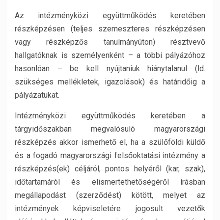
Az intézményközi együttműködés keretében
részképzésen (teljes szemeszteres részképzésen
vagy részképzős tanulmányúton) résztvevő
hallgatóknak is személyenként – a többi pályázóhoz
hasonlóan – be kell nyújtaniuk hiánytalanul (ld.
szükséges mellékletek, igazolások) és határidőig a
pályázatukat.
Intézményközi együttműködés keretében a
tárgyidőszakban megvalósuló magyarországi
részképzés akkor ismerhető el, ha a szülőföldi küldő
és a fogadó magyarországi felsőoktatási intézmény a
részképzés(ek) céljáról, pontos helyéről (kar, szak),
időtartamáról és elismertethetőségéről írásban
megállapodást (szerződést) kötött, melyet az
intézmények képviseletére jogosult vezetők