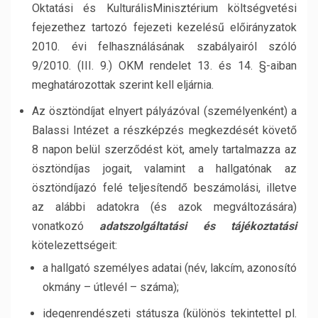
Oktatási és KulturálisMinisztérium költségvetési
fejezethez tartozó fejezeti kezelésű előirányzatok
2010. évi felhasználásának szabályairól szóló
9/2010. (III. 9.) OKM rendelet 13. és 14. §-aiban
meghatározottak szerint kell eljárnia.
Az ösztöndíjat elnyert pályázóval (személyenként) a
Balassi Intézet a részképzés megkezdését követő
8 napon belül szerződést köt, amely tartalmazza az
ösztöndíjas jogait, valamint a hallgatónak az
ösztöndíjazó felé teljesítendő beszámolási, illetve
az alábbi adatokra (és azok megváltozására)
vonatkozó
adatszolgáltatási és tájékoztatási
kötelezettségeit:
a hallgató személyes adatai (név, lakcím, azonosító
okmány – útlevél – száma);
idegenrendészeti státusza (különös tekintettel pl.