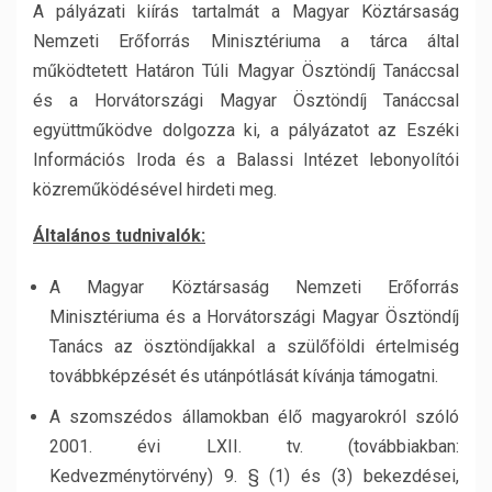
A pályázati kiírás tartalmát a Magyar Köztársaság
Nemzeti Erőforrás Minisztériuma a tárca által
működtetett Határon Túli Magyar Ösztöndíj Tanáccsal
és a Horvátországi Magyar Ösztöndíj Tanáccsal
együttműködve dolgozza ki, a pályázatot az Eszéki
Információs Iroda és a Balassi Intézet lebonyolítói
közreműködésével hirdeti meg.
Általános tudnivalók:
A Magyar Köztársaság Nemzeti Erőforrás
Minisztériuma és a Horvátországi Magyar Ösztöndíj
Tanács az ösztöndíjakkal a szülőföldi értelmiség
továbbképzését és utánpótlását kívánja támogatni.
A szomszédos államokban élő magyarokról szóló
2001. évi LXII. tv. (továbbiakban:
Kedvezménytörvény) 9. § (1) és (3) bekezdései,