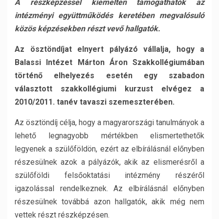
A részképzéssel kiemelten támogathatók az
intézményi együttműködés keretében megvalósuló
közös képzésekben részt vevő hallgatók.
Az ösztöndíjat elnyert pályázó vállalja, hogy a
Balassi Intézet Márton Áron Szakkollégiumában
történő elhelyezés esetén egy szabadon
választott szakkollégiumi kurzust elvégez a
2010/2011. tanév tavaszi szemeszterében.
Az ösztöndíj célja, hogy a magyarországi tanulmányok a
lehető legnagyobb mértékben elismertethetők
legyenek a szülőföldön, ezért az elbírálásnál előnyben
részesülnek azok a pályázók, akik az elismerésről a
szülőföldi felsőoktatási intézmény részéről
igazolással rendelkeznek. Az elbírálásnál előnyben
részesülnek továbbá azon hallgatók, akik még nem
vettek részt részképzésen.