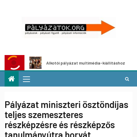
Alkotói pályázat multimédia-kiállításhoz
Pályá
Pályázat miniszteri ösztöndíjas
teljes szemeszteres
részképzésre és részképzős
tanulmányútra horvát