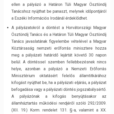
ellen a pályázó a Határon Túli Magyar Ösztöndíj
Tanácshoz nyújthat be panaszt, melynek időpontjáról
a Eszéki Információs Irodánál érdeklődhet.
A pályázatokról a döntést a Horvátországi Magyar
Ösztöndíj Tanács és a Határon Túli Magyar Ösztöndíj
Tanács javaslatának figyelembe vételével a Magyar
Köztársaság nemzeti erőforrás minisztere hozza
meg a pályázati határidő lejártát követő 30 napon
belül. A döntéssel szemben fellebbezésnek nincs
helye, azonban a pályázó a Nemzeti Erőforrás
Minisztérium oktatásért felelős államtitkárához
kifogást nyújthat be, ha a pályázati eljárás, a pályázat
befogadása vagy a pályázati döntés jogszabálysértő.
A pályázónak a kifogás benyújtásakor az
államháztartás működési rendjéről szóló 292/2009.
(XII. 19.) Korm. rendelet 131. §-a, valamint a XX.