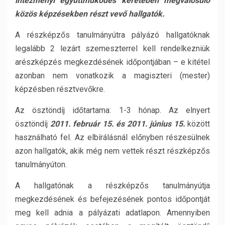
intézményi együttműködés keretében megvalósuló
közös képzésekben részt vevő hallgatók.
A részképzős tanulmányútra pályázó hallgatóknak
legalább 2 lezárt szemeszterrel kell rendelkezniük
arészképzés megkezdésének időpontjában – e kitétel
azonban nem vonatkozik a magiszteri (mester)
képzésben résztvevőkre.
Az ösztöndíj időtartama: 1-3 hónap. Az elnyert
ösztöndíj
2011. február 15. és 2011. június 15.
között
használható fel. Az elbírálásnál előnyben részesülnek
azon hallgatók, akik még nem vettek részt részképzős
tanulmányúton.
A hallgatónak a részképzős tanulmányútja
megkezdésének és befejezésének pontos időpontját
meg kell adnia a pályázati adatlapon. Amennyiben