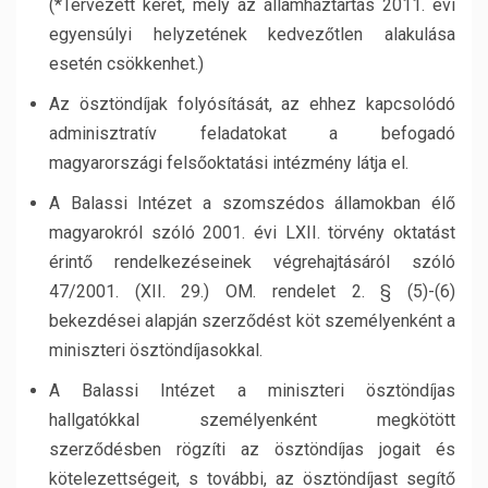
(*Tervezett keret, mely az államháztartás 2011. évi
egyensúlyi helyzetének kedvezőtlen alakulása
esetén csökkenhet.)
Az ösztöndíjak folyósítását, az ehhez kapcsolódó
adminisztratív feladatokat a befogadó
magyarországi felsőoktatási intézmény látja el.
A Balassi Intézet a szomszédos államokban élő
magyarokról szóló 2001. évi LXII. törvény oktatást
érintő rendelkezéseinek végrehajtásáról szóló
47/2001. (XII. 29.) OM. rendelet 2. § (5)-(6)
bekezdései alapján szerződést köt személyenként a
miniszteri ösztöndíjasokkal.
A Balassi Intézet a miniszteri ösztöndíjas
hallgatókkal személyenként megkötött
szerződésben rögzíti az ösztöndíjas jogait és
kötelezettségeit, s további, az ösztöndíjast segítő