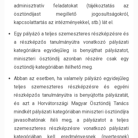
adminisztratív feladatokat (tájékoztatás az
ösztöndíjast megillető jogosultságokról,
kapcsolattartás az intézményekkel, stb.) lát el.
Egy pályázó a teljes szemeszteres részképzésre és
a részképzős tanulmányútra vonatkozó pályázati
kategóriákra egyidejűleg is benyújthat pályázatot,
miniszteri ösztöndíj azonban részére csak egy
ösztöndíj-kategóriában ítélhető meg.
Abban az esetben, ha valamely pályázó egyidejűleg
teljes szemeszteres részképzésre és egyéni
részképzős tanulmányútra is benyújtotta pályázatát,
és azt a Horvátországi Magyar Ösztöndíj Tanács
mindkét pályázati kategóriában miniszteri ösztöndíjra
javasolhatónak ítéli meg, a pályázatot a teljes
szemeszteres részképzésre vonatkozó pályázati
kategóriában kell eredményesnek (nyertesnek)