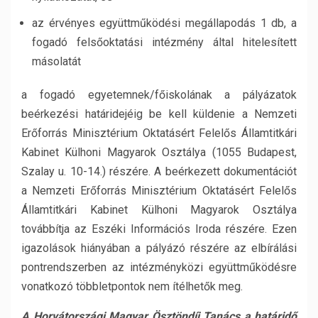
az érvényes együttműködési megállapodás 1 db, a
fogadó felsőoktatási intézmény által hitelesített
másolatát
a fogadó egyetemnek/főiskolának a pályázatok
beérkezési határidejéig be kell küldenie a Nemzeti
Erőforrás Minisztérium Oktatásért Felelős Államtitkári
Kabinet Külhoni Magyarok Osztálya (1055 Budapest,
Szalay u. 10-14.) részére. A beérkezett dokumentációt
a Nemzeti Erőforrás Minisztérium Oktatásért Felelős
Államtitkári Kabinet Külhoni Magyarok Osztálya
továbbítja az Eszéki Információs Iroda részére. Ezen
igazolások hiányában a pályázó részére az elbírálási
pontrendszerben az intézményközi együttműködésre
vonatkozó többletpontok nem ítélhetők meg.
A Horvátországi Magyar Ösztöndíj Tanács a határidő