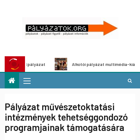
 ötletpályázat
Alkotói pályázat multimédia-kiállításhoz
Pályázat művészetoktatási
intézmények tehetséggondozó
programjainak támogatására