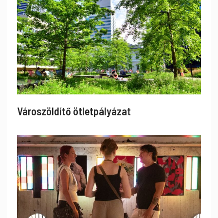
Városzöldítő ötletpályázat