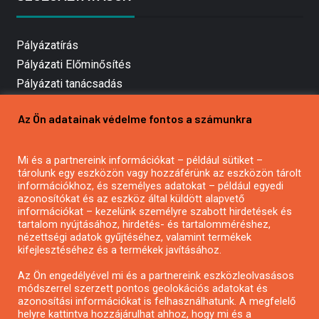
Pályázatírás
Pályázati Előminősítés
Pályázati tanácsadás
Pályázatírás vállalkozásoknak
Az Ön adatainak védelme fontos a számunkra
Mezőgazdasági pályázatírás
Pályázatírás magánszemélyeknek
Mi és a partnereink információkat – például sütiket –
Pályázatírás civil szervezeteknek
tárolunk egy eszközön vagy hozzáférünk az eszközön tárolt
Pályázatírás önkormányzatoknak
információkhoz, és személyes adatokat – például egyedi
azonosítókat és az eszköz által küldött alapvető
Pályázatfigyelés
információkat – kezelünk személyre szabott hirdetések és
Specifikus pályázatfigyelés vagy hírlevél
tartalom nyújtásához, hirdetés- és tartalomméréshez,
nézettségi adatok gyűjtéséhez, valamint termékek
kifejlesztéséhez és a termékek javításához.
PÁLYÁZATFIGYELŐ
Az Ön engedélyével mi és a partnereink eszközleolvasásos
módszerrel szerzett pontos geolokációs adatokat és
azonosítási információkat is felhasználhatunk. A megfelelő
helyre kattintva hozzájárulhat ahhoz, hogy mi és a
Pályázatok magánszemélyeknek