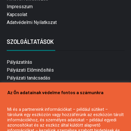
Impresszum
Kapcsolat
Adatvédelmi Nyilatkozat
SZOLGÁLTATÁSOK
Pályázatírás
Pályázati Előminősítés
Pályázati tanácsadás
Pályázatírás vállalkozásoknak
Az Ön adatainak védelme fontos a számunkra
Mezőgazdasági pályázatírás
Pályázatírás magánszemélyeknek
Mi és a partnereink információkat – például sütiket –
Pályázatírás civil szervezeteknek
tárolunk egy eszközön vagy hozzáférünk az eszközön tárolt
Pályázatírás önkormányzatoknak
információkhoz, és személyes adatokat – például egyedi
azonosítókat és az eszköz által küldött alapvető
Pályázatfigyelés
információkat – kezelünk személyre szabott hirdetések és