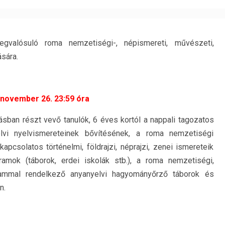
egvalósuló roma nemzetiségi-, népismereti, művészeti,
sára.
 november 26. 23:59 óra
tásban részt vevő tanulók, 6 éves kortól a nappali tagozatos
elvi nyelvismereteinek bővítésének, a roma nemzetiségi
pcsolatos történelmi, földrajzi, néprajzi, zenei ismereteik
ramok (táborok, erdei iskolák stb.), a roma nemzetiségi,
rogrammal rendelkező anyanyelvi hagyományőrző táborok és
n.