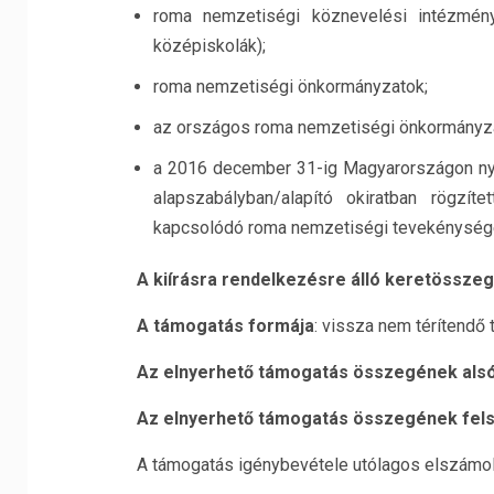
roma nemzetiségi köznevelési intézmények
középiskolák);
roma nemzetiségi önkormányzatok;
az országos roma nemzetiségi önkormányzat á
a 2016 december 31-ig Magyarországon nyilv
alapszabályban/alapító okiratban rögzít
kapcsolódó roma nemzetiségi tevekénységet 
A kiírásra rendelkezésre álló keretösszeg
A támogatás formája
: vissza nem térítendő
Az elnyerhető támogatás összegének alsó
Az elnyerhető támogatás összegének fels
A támogatás igénybevétele utólagos elszámolá