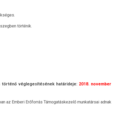
ükséges.
szegben történik.
n történő véglegesítésének határideje:
2018. november
ban az Emberi Erőforrás Támogatáskezelő munkatársai adnak