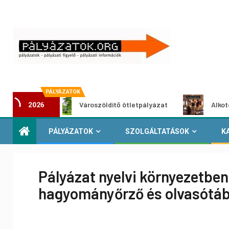
PÁLYÁZATOK
t
Városzöldítő ötletpályázat
Alkotói pályáza
2026
PÁLYÁZATOK
SZOLGÁLTATÁSOK
K
Pályázat nyelvi környezetbe
hagyományőrző és olvasótáb