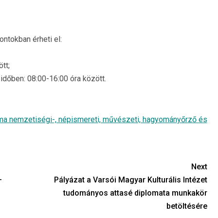
ntokban érheti el:
tt;
időben: 08:00-16:00 óra között.
ma nemzetiségi-, népismereti, művészeti, hagyományőrző és
Next
–
Pályázat a Varsói Magyar Kulturális Intézet
tudományos attasé diplomata munkakör
betöltésére