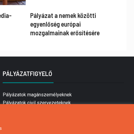
édia-
Pályázat a nemek közötti
egyenlőség európai
mozgalmainak erősítésére
PÁLYÁZATFIGYELŐ
Pályázatok magánszemélyeknek
Pályázatok civil szervezeteknek
Pályázatok vállalkozásoknak
Önkormányzati pályázatok
Mezőgazdasági pályázatok
s