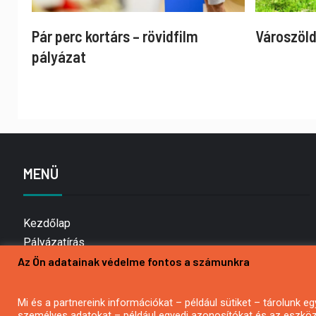
Pár perc kortárs – rövidfilm
Városzöld
pályázat
MENÜ
Kezdőlap
Pályázatírás
Az Ön adatainak védelme fontos a számunkra
Bemutatkozás
Médiaajánlat
Hírlevél feliratkozás
Mi és a partnereink információkat – például sütiket – tárolunk
személyes adatokat – például egyedi azonosítókat és az eszköz 