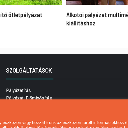
ítő ötletpályázat
Alkotói pályázat multim
kiállításhoz
SZOLGÁLTATÁSOK
Pályázatírás
Pályázati Előminősítés
Pályázati tanácsadás
Pályázatírás vállalkozásoknak
Mezőgazdasági pályázatírás
 egy eszközön vagy hozzáférünk az eszközön tárolt információkhoz, é
által küldött alapvető információkat – kezelünk személyre szabott