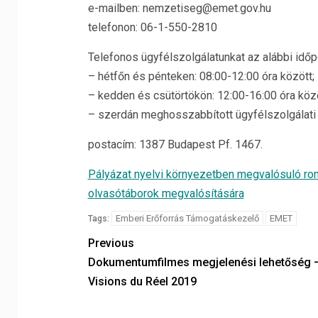
e-mailben: nemzetiseg@emet.gov.hu
telefonon: 06-1-550-2810
Telefonos ügyfélszolgálatunkat az alábbi időpo
– hétfőn és pénteken: 08:00-12:00 óra között;
– kedden és csütörtökön: 12:00-16:00 óra közö
– szerdán meghosszabbított ügyfélszolgálati 
postacím: 1387 Budapest Pf. 1467.
Pályázat nyelvi környezetben megvalósuló ro
olvasótáborok megvalósítására
Emberi Erőforrás Támogatáskezelő
EMET
Tags:
Previous
Dokumentumfilmes megjelenési lehetőség 
Visions du Réel 2019