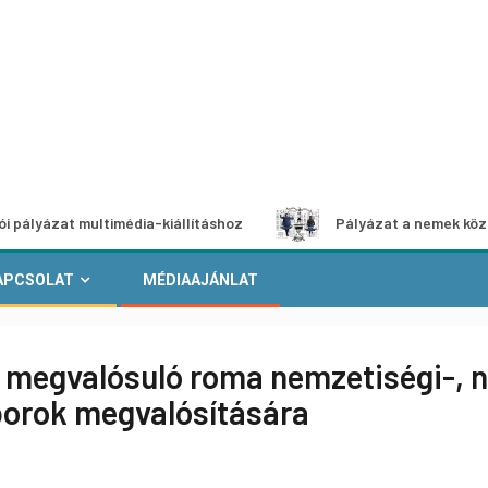
t multimédia-kiállításhoz
Pályázat a nemek közötti egyen
APCSOLAT
MÉDIAAJÁNLAT
n megvalósuló roma nemzetiségi-, n
orok megvalósítására