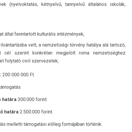
 (nyelvoktatás, kétnyelvű, tannyelvű általános iskolák,
ltal fenntartott kulturális intézmények;
ántartásba vett, a nemzetiségi törvény hatálya alá tartozó,
ett cél szerint konkrétan megjelölt roma nemzetiséghez
folytató civil szervezetek,
:
200 000 000 Ft.
 támogatás
 határa
300.000 forint.
ő határa
2.500.000 forint.
s melletti támogatási előleg formájában történik.