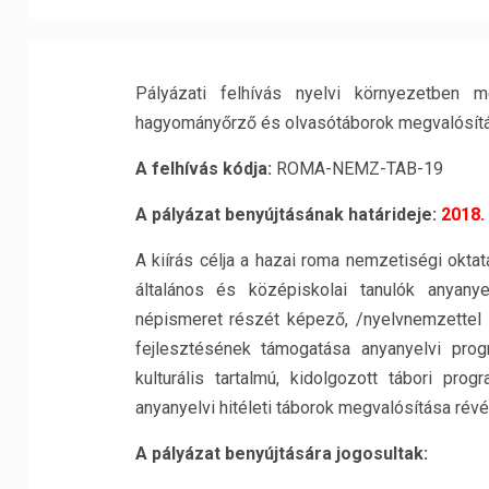
Pályázati felhívás nyelvi környezetben m
hagyományőrző és olvasótáborok megvalósítá
A felhívás kódja:
ROMA-NEMZ-TAB-19
A pályázat benyújtásának határideje:
2018.
A kiírás célja a hazai roma nemzetiségi okta
általános és középiskolai tanulók anyany
népismeret részét képező, /nyelvnemzettel ka
fejlesztésének támogatása anyanyelvi prog
kulturális tartalmú, kidolgozott tábori p
anyanyelvi hitéleti táborok megvalósítása révé
A pályázat benyújtására jogosultak: