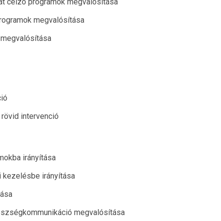
sát célzó programok megvalósítása
programok megvalósítása
 megvalósítása
ió
rövid intervenció
mokba irányítása
i kezelésbe irányítása
tása
gészségkommunikáció megvalósítása