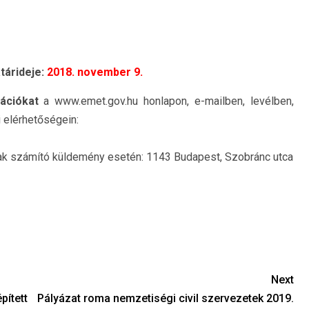
tárideje:
2018. november 9.
ációkat
a www.emet.gov.hu honlapon, e-mailben, levélben,
 elérhetőségein:
ak számító küldemény esetén: 1143 Budapest, Szobránc utca
Next
pített
Pályázat roma nemzetiségi civil szervezetek 2019.