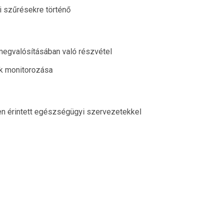
 szűrésekre történő
egvalósításában való részvétel
k monitorozása
 érintett egészségügyi szervezetekkel