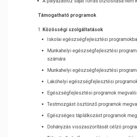
A pályázathoz saját forrás biztosítása nem 
Támogatható programok
Közösségi szolgáltatások
Iskolai egészségfejlesztési programokba
Munkahelyi egészségfejlesztési program
számára
Munkahelyi egészségfejlesztési program
Lakóhelyi egészségfejlesztési programo
Egészségfejlesztési programok megvaló
Testmozgást ösztönző programok megval
Egészséges táplálkozást programok meg
Dohányzás visszaszorítását célzó progr