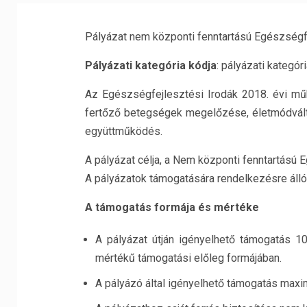
Pályázat nem központi fenntartású Egészségf
Pályázati kategória kódja
: pályázati kategór
Az Egészségfejlesztési Irodák 2018. évi műk
fertőző betegségek megelőzése, életmódvált
együttműködés.
A pályázat célja, a Nem központi fenntartású
A pályázatok támogatására rendelkezésre áll
A támogatás formája és mértéke
A pályázat útján igényelhető támogatás 1
mértékű támogatási előleg formájában.
A pályázó által igényelhető támogatás maxim