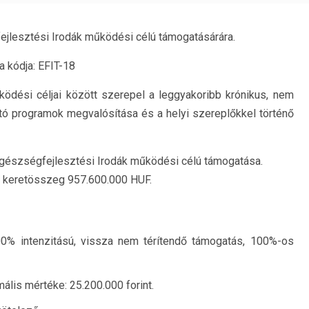
ejlesztési Irodák működési célú támogatásárára.
ia kódja: EFIT-18
ödési céljai között szerepel a leggyakoribb krónikus, nem
ó programok megvalósítása és a helyi szereplőkkel történő
 Egészségfejlesztési Irodák működési célú támogatása.
ó keretösszeg 957.600.000 HUF.
00% intenzitású, vissza nem térítendő támogatás, 100%-os
ális mértéke: 25.200.000 forint.