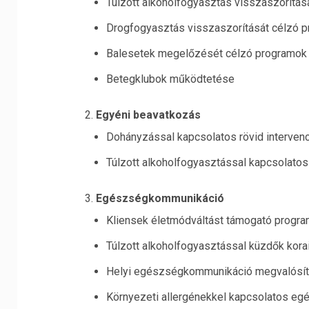
Túlzott alkoholfogyasztás visszaszorítá
Drogfogyasztás visszaszorítását célzó 
Balesetek megelőzését célzó programok
Betegklubok működtetése
Egyéni beavatkozás
Dohányzással kapcsolatos rövid intervenc
Túlzott alkoholfogyasztással kapcsolatos 
Egészségkommunikáció
Kliensek életmódváltást támogató progra
Túlzott alkoholfogyasztással küzdők kora
Helyi egészségkommunikáció megvalósí
Környezeti allergénekkel kapcsolatos e