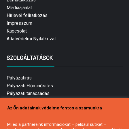
Médiaajánlat
Hírlevél feliratkozás
Impresszum
Kapcsolat
Adatvédelmi Nyilatkozat
SZOLGÁLTATÁSOK
Pályázatírás
Pályázati Előminősítés
Pályázati tanácsadás
Pályázatírás vállalkozásoknak
Az Ön adatainak védelme fontos a számunkra
Mezőgazdasági pályázatírás
Pályázatírás magánszemélyeknek
Mi és a partnereink információkat – például sütiket –
Pályázatírás civil szervezeteknek