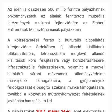
Az idén is összesen 506 millió forintra pályázhatnak
önkormányzatok az általuk fenntartott muzeális
intézmények szakmai fejlesztésére az Emberi
Erőforrások Minisztériumának pályázatain.
A költségvetési forrás a kulturális alapellátás
kiterjesztése érdekében új állandó kiállítások
előkészítésére, létrehozására, meglévő állandó
kiállítások körű felújítására vagy korszerűsítésére,
infrastrukturális fejlesztésekre, valamint a megyei
hatókörű városi múzeumok állományvédelmi
munkájának támogatására, a gyűjtemények
feldolgozását elősegítő szakmai munka támogatására,
továbbá a közvetlen műtárgykörnyezet feltételeinek
javítására használható fel.
A pályázatokat
2017. május 24-ig
lehet elektronikus