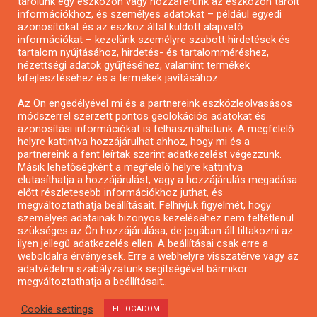
tárolunk egy eszközön vagy hozzáférünk az eszközön tárolt
Pályázatírás önkormányzatoknak
információkhoz, és személyes adatokat – például egyedi
azonosítókat és az eszköz által küldött alapvető
Pályázatfigyelés
információkat – kezelünk személyre szabott hirdetések és
Specifikus pályázatfigyelés vagy hírlevél
tartalom nyújtásához, hirdetés- és tartalomméréshez,
nézettségi adatok gyűjtéséhez, valamint termékek
kifejlesztéséhez és a termékek javításához.
PÁLYÁZATFIGYELŐ
Az Ön engedélyével mi és a partnereink eszközleolvasásos
módszerrel szerzett pontos geolokációs adatokat és
azonosítási információkat is felhasználhatunk. A megfelelő
helyre kattintva hozzájárulhat ahhoz, hogy mi és a
Pályázatok magánszemélyeknek
partnereink a fent leírtak szerint adatkezelést végezzünk.
Pályázatok civil szervezeteknek
Másik lehetőségként a megfelelő helyre kattintva
elutasíthatja a hozzájárulást, vagy a hozzájárulás megadása
Pályázatok vállalkozásoknak
előtt részletesebb információkhoz juthat, és
Önkormányzati pályázatok
megváltoztathatja beállításait. Felhívjuk figyelmét, hogy
személyes adatainak bizonyos kezeléséhez nem feltétlenül
Mezőgazdasági pályázatok
szükséges az Ön hozzájárulása, de jogában áll tiltakozni az
Falusi turizmus pályázatok
ilyen jellegű adatkezelés ellen. A beállításai csak erre a
weboldalra érvényesek. Erre a webhelyre visszatérve vagy az
Napelem pályázatok
adatvédelmi szabályzatunk segítségével bármikor
GINOP pályázatok
megváltoztathatja a beállításait..
Cookie settings
ELFOGADOM