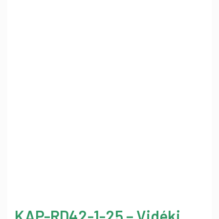
KAP-RD42-1-25 – Vidéki