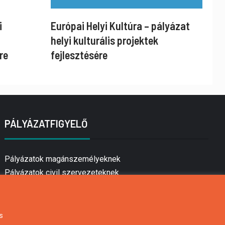
i
Európai Helyi Kultúra – pályázat
helyi kulturális projektek
re
fejlesztésére
PÁLYÁZATFIGYELŐ
Pályázatok magánszemélyeknek
Pályázatok civil szervezeteknek
Pályázatok vállalkozásoknak
Önkormányzati pályázatok
Mezőgazdasági pályázatok
s