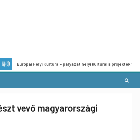
urópai Helyi Kultúra – pályázat helyi kulturális projektek fejlesztésére
részt vevő magyarországi