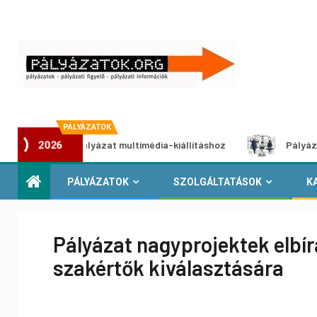
PÁLYÁZATOK
Alkotói pályázat multimédia-kiállításhoz
Pályázat a neme
2026
PÁLYÁZATOK
SZOLGÁLTATÁSOK
K
Pályázat nagyprojektek elbí
szakértők kiválasztására