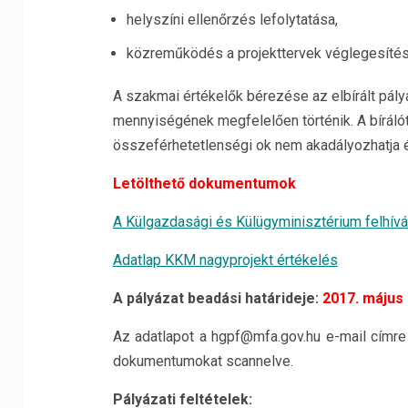
helyszíni ellenőrzés lefolytatása,
közreműködés a projekttervek véglegesítésé
A szakmai értékelők bérezése az elbírált pály
mennyiségének megfelelően történik. A bíráló
összeférhetetlenségi ok nem akadályozhatja és 
Letölthető dokumentumok
A Külgazdasági és Külügyminisztérium felhív
Adatlap KKM nagyprojekt értékelés
A pályázat beadási határideje:
2017. május 
Az adatlapot a hgpf@mfa.gov.hu e-mail címre 
dokumentumokat scannelve.
Pályázati feltételek: