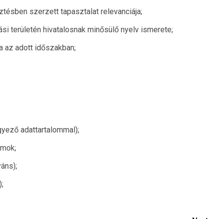
ztésben szerzett tapasztalat relevanciája;
i területén hivatalosnak minősülő nyelv ismerete;
a az adott időszakban;
.
gyező adattartalommal);
umok;
áns);
;