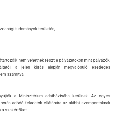
dasági tudományok területén;
tartozóik nem vehetnek részt a pályázatokon mint pályázók,
gáltatói, a jelen kiírás alapján megvalósuló esetleges
nem számítva.
nyújtók a Minisztérium adatbázisába kerülnek. Az egyes
 során adódó feladatok ellátására az alábbi szempontoknak
m a szakértőket: