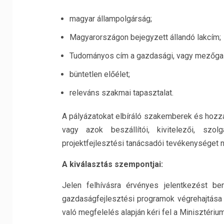
magyar állampolgárság;
Magyarországon bejegyzett állandó lakcím;
Tudományos cím a gazdasági, vagy mezőgaz
büntetlen előélet;
releváns szakmai tapasztalat.
A pályázatokat elbíráló szakemberek és hozzá
vagy azok beszállítói, kivitelezői, szol
projektfejlesztési tanácsadói tevékenységet 
A kiválasztás szempontjai:
Jelen felhívásra érvényes jelentkezést be
gazdaságfejlesztési programok végrehajtása
való megfelelés alapján kéri fel a Minisztériu