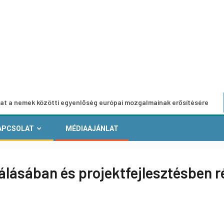
k közötti egyenlőség európai mozgalmainak erősítésére
E
APCSOLAT
MÉDIAAJÁNLAT
rálásában és projektfejlesztésben 