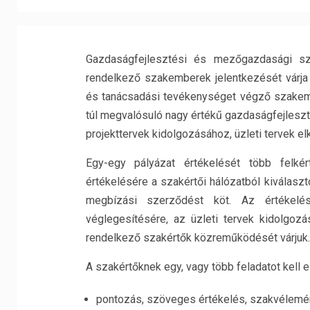
Gazdaságfejlesztési és mezőgazdasági sz
rendelkező szakemberek jelentkezését várja
és tanácsadási tevékenységet végző szakemb
túl megvalósuló nagy értékű gazdaságfejleszt
projekttervek kidolgozásához, üzleti tervek e
Egy-egy pályázat értékelését több felk
értékelésére a szakértői hálózatból kiválasz
megbízási szerződést köt. Az értékelés
véglegesítésére, az üzleti tervek kidolgo
rendelkező szakértők közreműködését várjuk.
A szakértőknek egy, vagy több feladatot kell e
pontozás, szöveges értékelés, szakvélemén