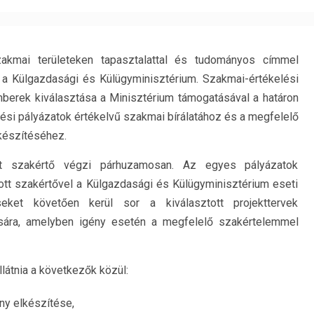
akmai területeken tapasztalattal és tudományos címmel
 a Külgazdasági és Külügyminisztérium. Szakmai-értékelési
erek kiválasztása a Minisztérium támogatásával a határon
ési pályázatok értékelvű szakmai bírálatához és a megfelelő
lkészítéséhez.
ért szakértő végzi párhuzamosan. Az egyes pályázatok
tott szakértővel a Külgazdasági és Külügyminisztérium eseti
eket követően kerül sor a kiválasztott projekttervek
zására, amelyben igény esetén a megfelelő szakértelemmel
llátnia a következők közül:
y elkészítése,