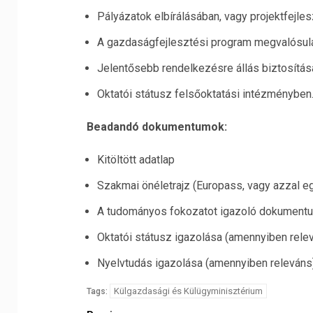
Pályázatok elbírálásában, vagy projektfejles
A gazdaságfejlesztési program megvalósulás
Jelentősebb rendelkezésre állás biztosítás
Oktatói státusz felsőoktatási intézményben
Beadandó dokumentumok:
Kitöltött adatlap
Szakmai önéletrajz (Europass, vagy azzal e
A tudományos fokozatot igazoló dokument
Oktatói státusz igazolása (amennyiben relev
Nyelvtudás igazolása (amennyiben releváns)
Külgazdasági és Külügyminisztérium
Tags: