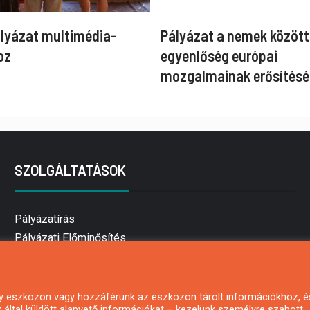
ályázat multimédia-
Pályázat a nemek között
oz
egyenlőség európai
mozgalmainak erősítésé
SZOLGÁLTATÁSOK
Pályázatírás
Pályázati Előminősítés
Pályázati tanácsadás
Pályázatírás vállalkozásoknak
Mezőgazdasági pályázatírás
 egy eszközön vagy hozzáférünk az eszközön tárolt információkhoz, é
által küldött alapvető információkat – kezelünk személyre szabott