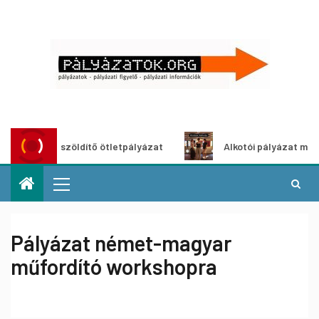
Városzöldítő ötletpályázat
Alkotói pályázat multimédia
Pályázat német-magyar
műfordító workshopra