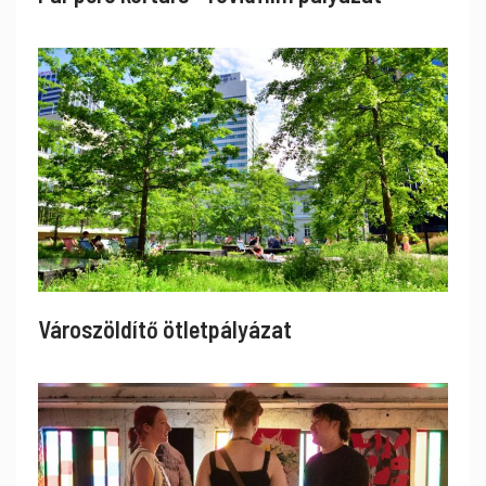
Városzöldítő ötletpályázat