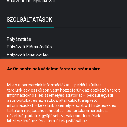
Adatvédelmi Nyilatkozat
SZOLGÁLTATÁSOK
Pályázatírás
Pályázati Előminősítés
Pályázati tanácsadás
Pályázatírás vállalkozásoknak
Az Ön adatainak védelme fontos a számunkra
Mezőgazdasági pályázatírás
Pályázatírás magánszemélyeknek
Mi és a partnereink információkat – például sütiket –
Pályázatírás civil szervezeteknek
tárolunk egy eszközön vagy hozzáférünk az eszközön tárolt
Pályázatírás önkormányzatoknak
információkhoz, és személyes adatokat – például egyedi
azonosítókat és az eszköz által küldött alapvető
Pályázatfigyelés
információkat – kezelünk személyre szabott hirdetések és
Specifikus pályázatfigyelés vagy hírlevél
tartalom nyújtásához, hirdetés- és tartalomméréshez,
nézettségi adatok gyűjtéséhez, valamint termékek
kifejlesztéséhez és a termékek javításához.
PÁLYÁZATFIGYELŐ