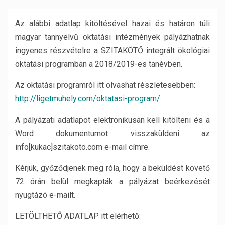
Az alábbi adatlap kitöltésével hazai és határon túli
magyar tannyelvű oktatási intézmények pályázhatnak
ingyenes részvételre a SZITAKÖTŐ integrált ökológiai
oktatási programban a 2018/2019-es tanévben.
Az oktatási programról itt olvashat részletesebben:
http://ligetmuhely.com/oktatasi-program/
A pályázati adatlapot elektronikusan kell kitölteni és a
Word dokumentumot visszaküldeni az
info[kukac]szitakoto.com e-mail címre.
Kérjük, győződjenek meg róla, hogy a beküldést követő
72 órán belül megkapták a pályázat beérkezését
nyugtázó e-mailt.
LETÖLTHETŐ ADATLAP itt elérhető: