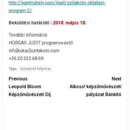
http://ligetmuhely.com/liget/szitakoto-oktatasi-
program-2/
Beküldési határidő |
2018. május 18.
További információ
HORGAS JUDIT programvezető
info[kukac]szitakoto.com
+36.20.322.68.69
Szitakötő folyóirat
Tags:
Previous
Next
Leopold Bloom
Alkoss! képzőművészeti
Képzőművészeti Díj
pályázat Bánkitó