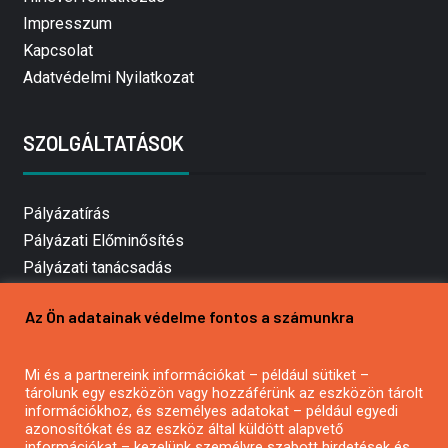
Impresszum
Kapcsolat
Adatvédelmi Nyilatkozat
SZOLGÁLTATÁSOK
Pályázatírás
Pályázati Előminősítés
Pályázati tanácsadás
Pályázatírás vállalkozásoknak
Az Ön adatainak védelme fontos a számunkra
Mezőgazdasági pályázatírás
Pályázatírás magánszemélyeknek
Mi és a partnereink információkat – például sütiket –
Pályázatírás civil szervezeteknek
tárolunk egy eszközön vagy hozzáférünk az eszközön tárolt
Pályázatírás önkormányzatoknak
információkhoz, és személyes adatokat – például egyedi
azonosítókat és az eszköz által küldött alapvető
Pályázatfigyelés
információkat – kezelünk személyre szabott hirdetések és