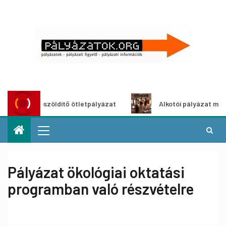
Városzöldítő ötletpályázat
Alkotói pályázat multimédia
Pályázat ökológiai oktatási
programban való részvételre