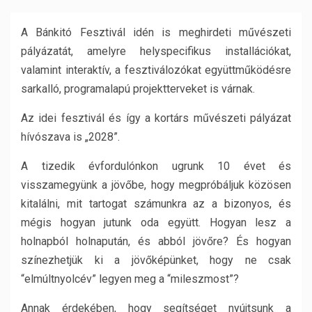
A Bánkitó Fesztivál idén is meghirdeti művészeti
pályázatát, amelyre helyspecifikus installációkat,
valamint interaktív, a fesztiválozókat együttműködésre
sarkalló, programalapú projektterveket is várnak.
Az idei fesztivál és így a kortárs művészeti pályázat
hívószava is „2028”.
A tizedik évfordulónkon ugrunk 10 évet és
visszamegyünk a jövőbe, hogy megpróbáljuk közösen
kitalálni, mit tartogat számunkra az a bizonyos, és
mégis hogyan jutunk oda együtt. Hogyan lesz a
holnapból holnapután, és abból jövőre? És hogyan
színezhetjük ki a jövőképünket, hogy ne csak
“elmúltnyolcév” legyen meg a “mileszmost”?
Annak érdekében, hogy segítséget nyújtsunk a