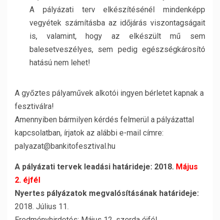
A pályázati terv elkészítésénél mindenképp
vegyétek számításba az időjárás viszontagságait
is, valamint, hogy az elkészült mű sem
balesetveszélyes, sem pedig egészségkárosító
hatású nem lehet!
A győztes pályaművek alkotói ingyen bérletet kapnak a
fesztiválra!
Amennyiben bármilyen kérdés felmerül a pályázattal
kapcsolatban, írjatok az alábbi e-mail címre:
palyazat@bankitofesztival.hu
A pályázati tervek leadási határideje: 2018.
Május
2. éjfél
Nyertes pályázatok megvalósításának határideje:
2018. Július 11.
Eredményhirdetés: Május 12. szerda éjfél