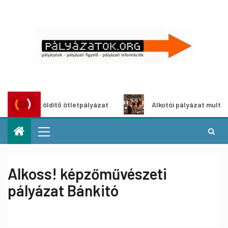
roszöldítő ötletpályázat
Alkotói pályázat multimédia-kiá
Alkoss! képzőművészeti
pályázat Bánkitó