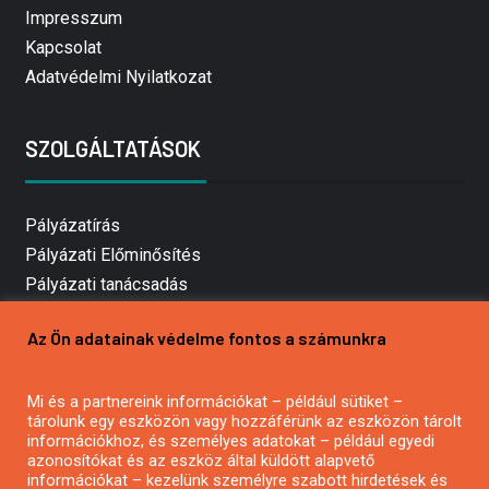
Impresszum
Kapcsolat
Adatvédelmi Nyilatkozat
SZOLGÁLTATÁSOK
Pályázatírás
Pályázati Előminősítés
Pályázati tanácsadás
Pályázatírás vállalkozásoknak
Az Ön adatainak védelme fontos a számunkra
Mezőgazdasági pályázatírás
Pályázatírás magánszemélyeknek
Mi és a partnereink információkat – például sütiket –
Pályázatírás civil szervezeteknek
tárolunk egy eszközön vagy hozzáférünk az eszközön tárolt
Pályázatírás önkormányzatoknak
információkhoz, és személyes adatokat – például egyedi
azonosítókat és az eszköz által küldött alapvető
Pályázatfigyelés
információkat – kezelünk személyre szabott hirdetések és