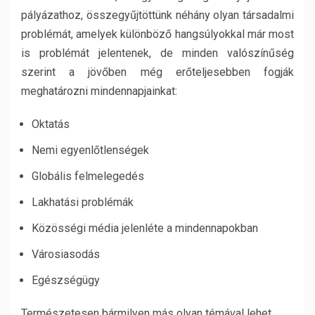
pályázathoz, összegyűjtöttünk néhány olyan társadalmi
problémát, amelyek különböző hangsúlyokkal már most
is problémát jelentenek, de minden valószínűség
szerint a jövőben még erőteljesebben fogják
meghatározni mindennapjainkat:
Oktatás
Nemi egyenlőtlenségek
Globális felmelegedés
Lakhatási problémák
Közösségi média jelenléte a mindennapokban
Városiasodás
Egészségügy
Természetesen bármilyen más olyan témával lehet