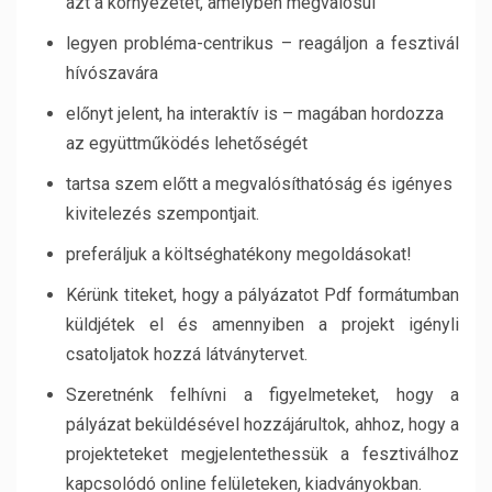
azt a környezetet, amelyben megvalósul
legyen probléma-centrikus – reagáljon a fesztivál
hívószavára
előnyt jelent, ha interaktív is – magában hordozza
az együttműködés lehetőségét
tartsa szem előtt a megvalósíthatóság és igényes
kivitelezés szempontjait.
preferáljuk a költséghatékony megoldásokat!
Kérünk titeket, hogy a pályázatot Pdf formátumban
küldjétek el és amennyiben a projekt igényli
csatoljatok hozzá látványtervet.
Szeretnénk felhívni a figyelmeteket, hogy a
pályázat beküldésével hozzájárultok, ahhoz, hogy a
projekteteket megjelentethessük a fesztiválhoz
kapcsolódó online felületeken, kiadványokban.