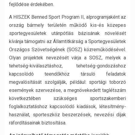
fejlődése érdekében.
A HISZEK Benned Sport Program II, alprogramjaként az
ország bármely területén működő kis-és közepes
sportegyesületek utánpótlás bázisának növelését
kívánja támogatni az Államtitkárság a Sportegyesületek
Országos Szövetségének (SOSZ) közreműködésével.
Olyan projektek nevezését várja a SOSZ, melyek a
tehetség-kiválasztáshoz, tehetség-gondozáshoz
kapcsolódó teendőkhöz társuló feladatok
megvalósítását szolgálják, például: sportági toborzó
események szervezése, a megnövekedett taglétszám
következtében szükséges sportszakemberi
foglalkoztatáshoz kapcsolódó kiadások, létesítmény-
használat, sporteszköz beszerzések, nevezési díjak
ráfordításainak biztosítása.