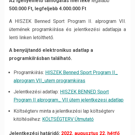
Az igényelhető támogatás mértéke
legalább
500.000 Ft, legfeljebb 4.000.000 Ft
A HISZEK Benned Sport Program II. alprogram VII.
ütemének programkiírása és jelentkezési adatlapja a
lenti linken letölthető.
A benyújtandó elektronikus adatlap a
programkiírásban található.
Programkiírás:
HISZEK Benned Sport Program II_
alprogram VII_utem programkiiras
Jelentkezési adatlap:
HISZEK BENNED Sport
Program II alprogram_ VII ütem jelentkezesi adatlap
Költségterv minta a jelentkezési lap költségterv
kitöltéséhez:
KÖLTSÉGTERV Útmutató
Jelentkezési határidő:
2022. augusztus 22. hétfő