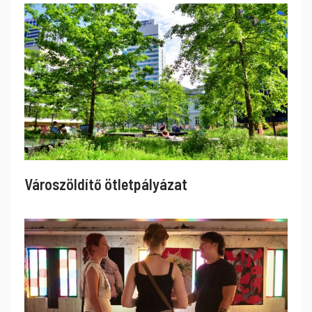
Városzöldítő ötletpályázat