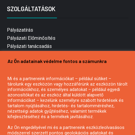
SZOLGÁLTATÁSOK
Pályázatírás
Pályázati Előminősítés
Pályázati tanácsadás
Pályázatírás vállalkozásoknak
Az Ön adatainak védelme fontos a számunkra
Mezőgazdasági pályázatírás
Pályázatírás magánszemélyeknek
Mi és a partnereink információkat – például sütiket –
Pályázatírás civil szervezeteknek
tárolunk egy eszközön vagy hozzáférünk az eszközön tárolt
Pályázatírás önkormányzatoknak
információkhoz, és személyes adatokat – például egyedi
azonosítókat és az eszköz által küldött alapvető
Pályázatfigyelés
információkat – kezelünk személyre szabott hirdetések és
Specifikus pályázatfigyelés vagy hírlevél
tartalom nyújtásához, hirdetés- és tartalomméréshez,
nézettségi adatok gyűjtéséhez, valamint termékek
kifejlesztéséhez és a termékek javításához.
PÁLYÁZATFIGYELŐ
Az Ön engedélyével mi és a partnereink eszközleolvasásos
módszerrel szerzett pontos geolokációs adatokat és