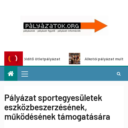
roszöldítő ötletpályázat
Alkotói pályázat multimédia-kiá
Pályázat sportegyesületek
eszközbeszerzésének,
működésének támogatására