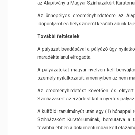
az Alapítvány a Magyar Színházakért Kuratóri
Az ünnepélyes eredményhirdetésre az Alapí
időpontjáról és helyszínéről később adunk tájé
További feltételek
A pályázat beadásával a pályázó úgy nyilatkoz
maradéktalanul elfogadta.
A pályázatokat magyar nyelven kell benyújta
személy nyilatkozatát, amennyiben az nem mag
Az eredményhirdetést követően és elnyert
Színházakért szerződést köt a nyertes pályáz
A külföldi tanulmányút után egy (1) hónappal
Színházakért Kuratóriumának, bemutatva a t
továbbá ebben a dokumentumban kell elszámol