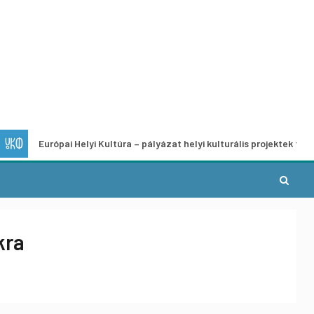
rópai Helyi Kultúra – pályázat helyi kulturális projektek fejlesztésére
kra