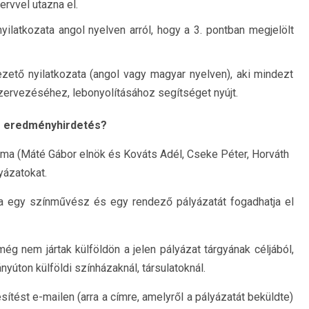
ervvel utazna el.
yilatkozata angol nyelven arról, hogy a 3. pontban megjelölt
zető nyilatkozata (angol vagy magyar nyelven), aki mindezt
zervezéséhez, lebonyolításához segítséget nyújt.
 az eredményhirdetés?
uma (Máté Gábor elnök és Kováts Adél, Cseke Péter, Horváth
yázatokat.
ma egy színművész és egy rendező pályázatát fogadhatja el
ég nem jártak külföldön a jelen pályázat tárgyának céljából,
yúton külföldi színházaknál, társulatoknál.
ítést e-mailen (arra a címre, amelyről a pályázatát beküldte)