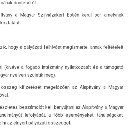
umának döntéséről.
tvány a Magyar Színházakért Estjén kerül sor, amelynek
koztatást.
ik, hogy a pályázati felhívást megismerte, annak feltételeit
ni (kivéve a fogadó intézmény nyilatkozatát és a támogató
yar nyelven születik meg).
 összeg kifizetését megelőzően az Alapítvány a Magyar
óval.
 részletes beszámolót kell benyújtani az Alapítvány a Magyar
anulmányút lefolyását, a főbb eseményeket, tanulságokat,
ni az elnyert pályázati összeggel.