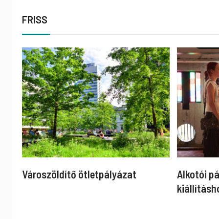
FRISS
Városzöldítő ötletpályázat
Alkotói p
kiállításh