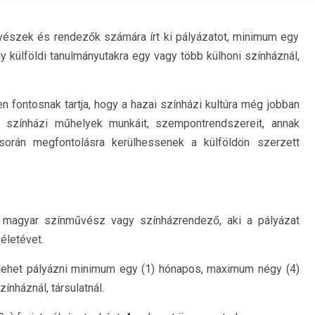
vészek és rendezők számára írt ki pályázatot, minimum egy
külföldi tanulmányutakra egy vagy több külhoni színháznál,
n fontosnak tartja, hogy a hazai színházi kultúra még jobban
di színházi műhelyek munkáit, szempontrendszereit, annak
orán megfontolásra kerülhessenek a külföldön szerzett
 magyar színművész vagy színházrendező, aki a pályázat
életévet.
a lehet pályázni minimum egy (1) hónapos, maximum négy (4)
nháznál, társulatnál.