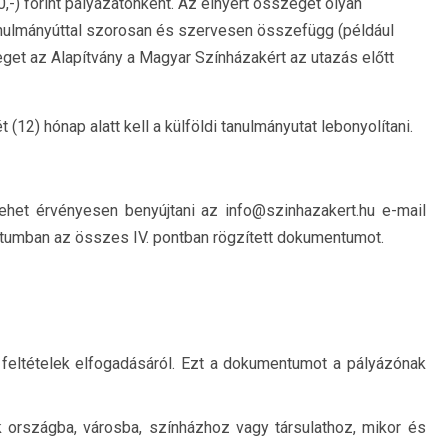
) forint pályázatonként. Az elnyert összeget olyan
tanulmányúttal szorosan és szervesen összefügg (például
eget az Alapítvány a Magyar Színházakért az utazás előtt
12) hónap alatt kell a külföldi tanulmányutat lebonyolítani.
ehet érvényesen benyújtani az info@szinhazakert.hu e-mail
mátumban az összes IV. pontban rögzített dokumentumot.
i feltételek elfogadásáról. Ezt a dokumentumot a pályázónak
k országba, városba, színházhoz vagy társulathoz, mikor és