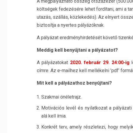
A megpályázható összeg ötszázezer (500.000,-
költségek fedezésére lehet fordítani, ami a 
utazás, szállás, közlekedés). Az elnyert össz
biztosítja a nyertes pályázóknak.
A pályázat eredményhirdetését követő tizenkét (
Meddig kell benyújtani a pályázatot?
A pályázatokat
2020. február 29. 24:00-ig
l
címre. Az e-mailhez kell mellékelni ’pdf’ for
Mit kell a pályázathoz benyújtani?
Szakmai önéletrajz.
Motivációs levél és nyilatkozat a pályázat
alá kell írnia.
Konkrét terv, amely részletezi, hogy melyi