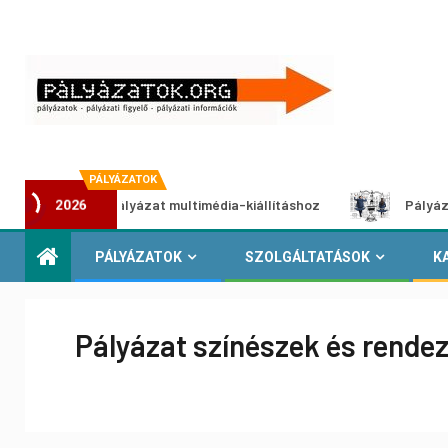
PÁLYÁZATOK
lkotói pályázat multimédia-kiállításhoz
Pályázat a nemek 
2026
PÁLYÁZATOK
SZOLGÁLTATÁSOK
K
Pályázat színészek és rende