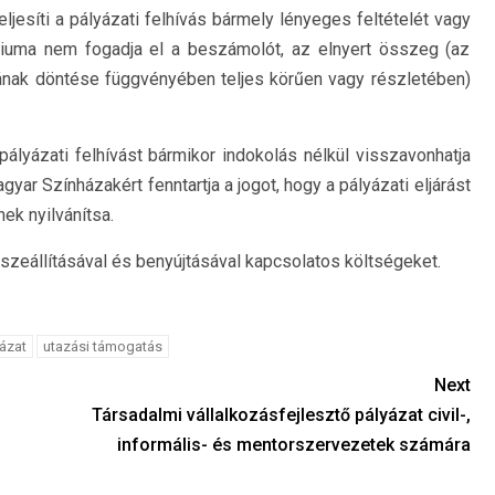
jesíti a pályázati felhívás bármely lényeges feltételét vagy
riuma nem fogadja el a beszámolót, az elnyert összeg (az
ának döntése függvényében teljes körűen vagy részletében)
pályázati felhívást bármikor indokolás nélkül visszavonhatja
yar Színházakért fenntartja a jogot, hogy a pályázati eljárást
k nyilvánítsa.
szeállításával és benyújtásával kapcsolatos költségeket.
ázat
utazási támogatás
Next
Társadalmi vállalkozásfejlesztő pályázat civil-,
informális- és mentorszervezetek számára