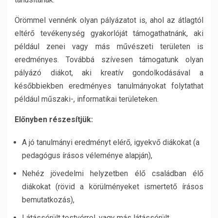
Örömmel vennénk olyan pályázatot is, ahol az átlagtól
eltérő tevékenység gyakorlóját támogathatnánk, aki
például zenei vagy más művészeti területen is
eredményes. Továbbá szívesen támogatunk olyan
pályázó diákot, aki kreatív gondolkodásával a
későbbiekben eredményes tanulmányokat folytathat
például műszaki-, informatikai területeken.
Előnyben részesítjük:
A jó tanulmányi eredményt elérő, igyekvő diákokat (a
pedagógus írásos véleménye alapján),
Nehéz jövedelmi helyzetben élő családban élő
diákokat (rövid a körülményeket ismertető írásos
bemutatkozás),
Látássérült testvérrel, vagy más látássérült