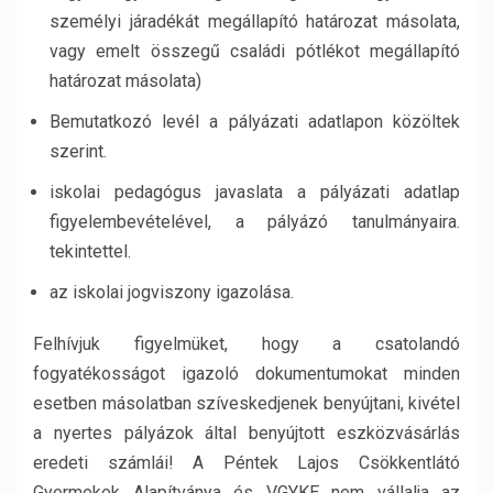
személyi járadékát megállapító határozat másolata,
vagy emelt összegű családi pótlékot megállapító
határozat másolata)
Bemutatkozó levél a pályázati adatlapon közöltek
szerint.
iskolai pedagógus javaslata a pályázati adatlap
figyelembevételével, a pályázó tanulmányaira.
tekintettel.
az iskolai jogviszony igazolása.
Felhívjuk figyelmüket, hogy a csatolandó
fogyatékosságot igazoló dokumentumokat minden
esetben másolatban szíveskedjenek benyújtani, kivétel
a nyertes pályázok által benyújtott eszközvásárlás
eredeti számlái! A Péntek Lajos Csökkentlátó
Gyermekek Alapítványa és VGYKE nem vállalja az