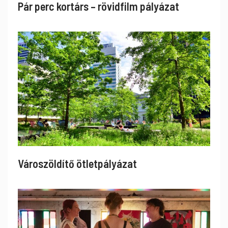
Pár perc kortárs – rövidfilm pályázat
Városzöldítő ötletpályázat