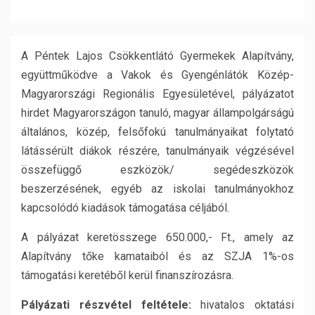
A Péntek Lajos Csökkentlátó Gyermekek Alapítvány,
együttműködve a Vakok és Gyengénlátók Közép-
Magyarországi Regionális Egyesületével, pályázatot
hirdet Magyarországon tanuló, magyar állampolgárságú
általános, közép, felsőfokú tanulmányaikat folytató
látássérült diákok részére, tanulmányaik végzésével
összefüggő eszközök/ segédeszközök
beszerzésének, egyéb az iskolai tanulmányokhoz
kapcsolódó kiadások támogatása céljából.
A pályázat keretösszege 650.000,- Ft., amely az
Alapítvány tőke kamataiból és az SZJA 1%-os
támogatási keretéből kerül finanszírozásra.
Pályázati részvétel feltétele:
hivatalos oktatási