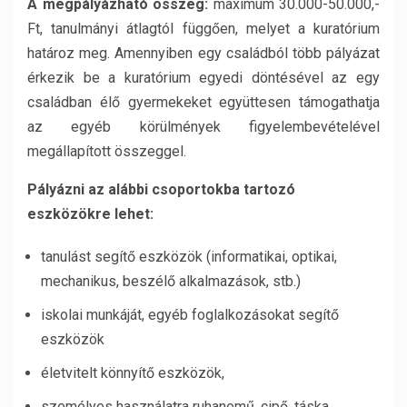
A megpályázható összeg:
maximum 30.000-50.000,-
Ft, tanulmányi átlagtól függően, melyet a kuratórium
határoz meg. Amennyiben egy családból több pályázat
érkezik be a kuratórium egyedi döntésével az egy
családban élő gyermekeket együttesen támogathatja
az egyéb körülmények figyelembevételével
megállapított összeggel.
Pályázni az alábbi csoportokba tartozó
eszközökre lehet:
tanulást segítő eszközök (informatikai, optikai,
mechanikus, beszélő alkalmazások, stb.)
iskolai munkáját, egyéb foglalkozásokat segítő
eszközök
életvitelt könnyítő eszközök,
személyes használatra ruhanemű, cipő, táska.