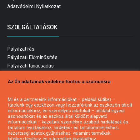
Adatvédelmi Nyilatkozat
SZOLGÁLTATÁSOK
Pályázatírás
Pályázati Előminősítés
Pályázati tanácsadás
Pályázatírás vállalkozásoknak
Az Ön adatainak védelme fontos a számunkra
Mezőgazdasági pályázatírás
Pályázatírás magánszemélyeknek
Mi és a partnereink információkat – például sütiket –
Pályázatírás civil szervezeteknek
tárolunk egy eszközön vagy hozzáférünk az eszközön tárolt
Pályázatírás önkormányzatoknak
információkhoz, és személyes adatokat – például egyedi
azonosítókat és az eszköz által küldött alapvető
Pályázatfigyelés
információkat – kezelünk személyre szabott hirdetések és
Specifikus pályázatfigyelés vagy hírlevél
tartalom nyújtásához, hirdetés- és tartalomméréshez,
nézettségi adatok gyűjtéséhez, valamint termékek
kifejlesztéséhez és a termékek javításához.