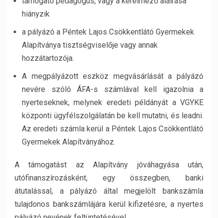
támogató pedagógus, vagy a kérelmező aláírása
hiányzik
a pályázó a Péntek Lajos Csökkentlátó Gyermekek
Alapítványa tisztségviselője vagy annak
hozzátartozója.
A megpályázott eszköz megvásárlását a pályázó
nevére szóló ÁFA-s számlával kell igazolnia a
nyerteseknek, melynek eredeti példányát a VGYKE
központi ügyfélszolgálatán be kell mutatni, és leadni.
Az eredeti számla kerül a Péntek Lajos Csökkentlátó
Gyermekek Alapítványához.
A támogatást az Alapítvány jóváhagyása után,
utófinanszírozásként, egy összegben, banki
átutalással, a pályázó által megjelölt bankszámla
tulajdonos bankszámlájára kerül kifizetésre, a nyertes
pályázó nevének feltüntetésével.