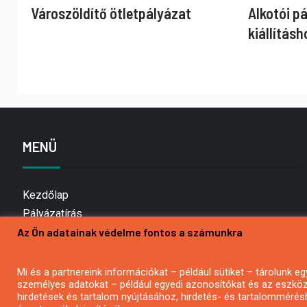
Városzöldítő ötletpályázat
Alkotói p
kiállításh
MENÜ
Kezdőlap
Pályázatírás
Az Ön adatainak védelme fontos a számunkra
Bemutatkozás
Médiaajánlat
Hírlevél feliratkozás
Mi és a partnereink információkat – például sütiket – tárolunk
személyes adatokat – például egyedi azonosítókat és az eszköz 
Impresszum
hirdetések és tartalom nyújtásához, hirdetés- és tartalommérés
Kapcsolat