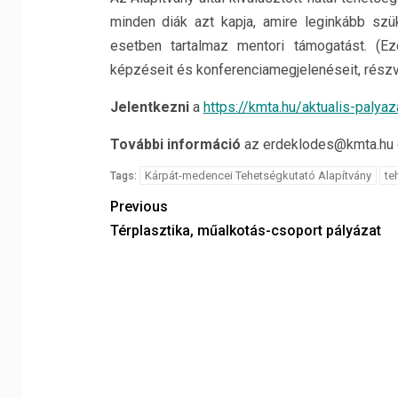
minden diák azt kapja, amire leginkább sz
esetben tartalmaz mentori támogatást. (Ez
képzéseit és konferenciamegjelenéseit, részvé
Jelentkezni
a
https://kmta.hu/aktualis-palyaz
További információ
az erdeklodes@kmta.hu e
Kárpát-medencei Tehetségkutató Alapítvány
te
Tags:
Previous
Térplasztika, műalkotás-csoport pályázat