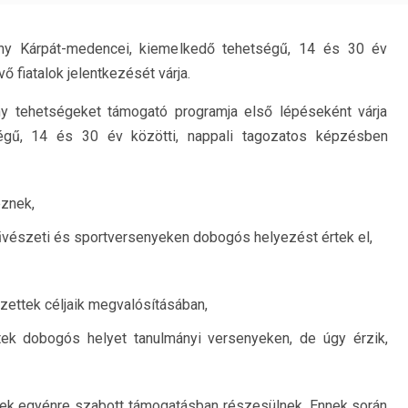
ány Kárpát-medencei, kiemelkedő tehetségű, 14 és 30 év
 fiatalok jelentkezését várja.
ny tehetségeket támogató programja első lépéseként várja
ségű, 14 és 30 év közötti, nappali tagozatos képzésben
znek,
űvészeti és sportversenyeken dobogós helyezést értek el,
ezettek céljaik megvalósításában,
tek dobogós helyet tanulmányi versenyeken, de úgy érzik,
tségek egyénre szabott támogatásban részesülnek. Ennek során