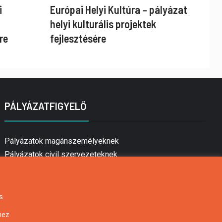
i
Európai Helyi Kultúra – pályázat
helyi kulturális projektek
re
fejlesztésére
PÁLYÁZATFIGYELŐ
Pályázatok magánszemélyeknek
Pályázatok civil szervezeteknek
Pályázatok vállalkozásoknak
Önkormányzati pályázatok
Mezőgazdasági pályázatok
s
Falusi turizmus pályázatok
hez
Napelem pályázatok