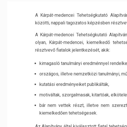
A Kárpát-medencei Tehetségkutató Alapítv
közötti, nappali tagozatos képzésben résztvevő
A Kárpát-medencei Tehetségkutató Alapítvá
olyan, Kárpát-medencei, kiemelkedő tehet
résztvevő fiatalok jelentkezését, akik:
kimagasló tanulmányi eredménnyel rendelke
országos, illetve nemzetközi tanulmányi, m
kutatási eredményeiket publikálták,
motiváltak, szorgalmasak, kitartóak, elkötel
bár nem vettek részt, illetve nem szerez
kiemelkedően tehetségesek.
Az Alapítvány által kiválasztott fiatal tehe