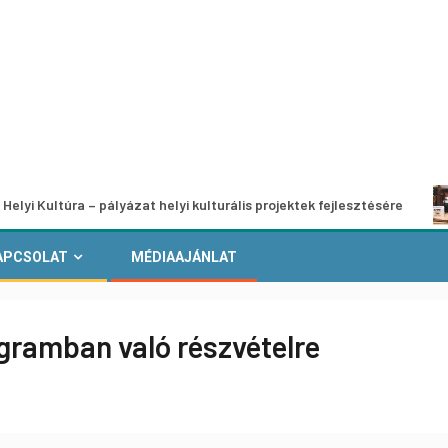
úra – pályázat helyi kulturális projektek fejlesztésére
A m
APCSOLAT
MÉDIAAJÁNLAT
gramban való részvételre