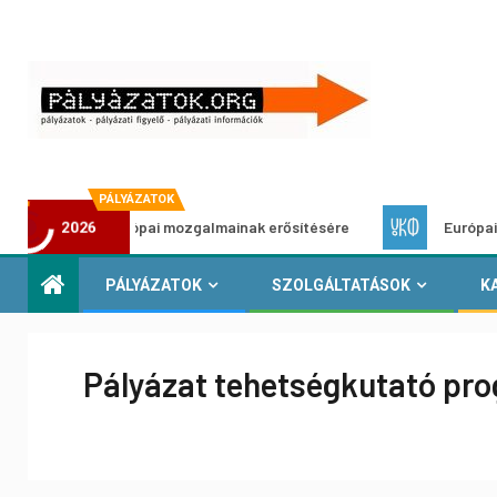
PÁLYÁZATOK
lőség európai mozgalmainak erősítésére
Európai Helyi Kult
2026
PÁLYÁZATOK
SZOLGÁLTATÁSOK
K
Pályázat tehetségkutató pro