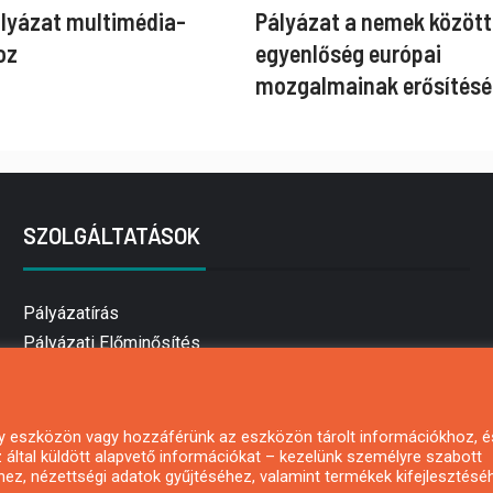
ályázat multimédia-
Pályázat a nemek között
oz
egyenlőség európai
mozgalmainak erősítésé
SZOLGÁLTATÁSOK
Pályázatírás
Pályázati Előminősítés
Pályázati tanácsadás
Pályázatírás vállalkozásoknak
Mezőgazdasági pályázatírás
 egy eszközön vagy hozzáférünk az eszközön tárolt információkhoz, é
által küldött alapvető információkat – kezelünk személyre szabott
Pályázatírás magánszemélyeknek
hez, nézettségi adatok gyűjtéséhez, valamint termékek kifejlesztésé
Pályázatírás civil szervezeteknek