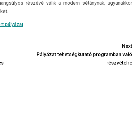
y hangsúlyos részévé válik a modern sétánynak, ugyanakkor
ket.
rt pályázat
Next
Pályázat tehetségkutató programban való
és
részvételre