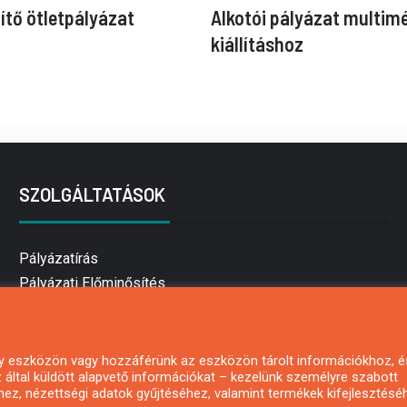
ítő ötletpályázat
Alkotói pályázat multim
kiállításhoz
SZOLGÁLTATÁSOK
Pályázatírás
Pályázati Előminősítés
Pályázati tanácsadás
Pályázatírás vállalkozásoknak
Mezőgazdasági pályázatírás
 egy eszközön vagy hozzáférünk az eszközön tárolt információkhoz, é
által küldött alapvető információkat – kezelünk személyre szabott
Pályázatírás magánszemélyeknek
hez, nézettségi adatok gyűjtéséhez, valamint termékek kifejlesztésé
Pályázatírás civil szervezeteknek