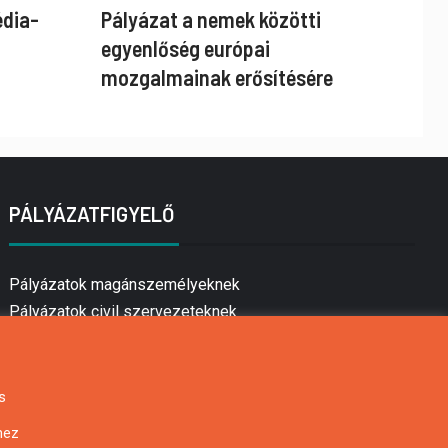
édia-
Pályázat a nemek közötti
egyenlőség európai
mozgalmainak erősítésére
PÁLYÁZATFIGYELŐ
Pályázatok magánszemélyeknek
Pályázatok civil szervezeteknek
Pályázatok vállalkozásoknak
Önkormányzati pályázatok
Mezőgazdasági pályázatok
s
Falusi turizmus pályázatok
hez
Napelem pályázatok