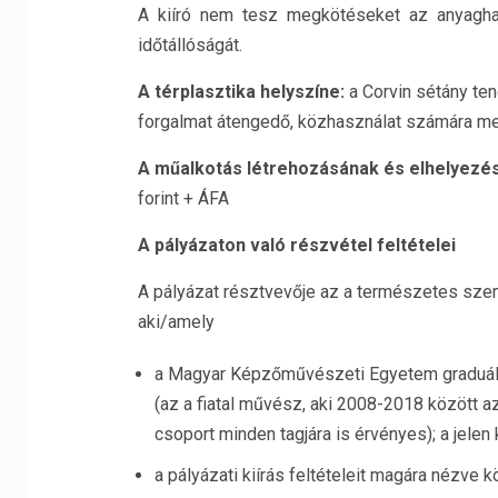
A kiíró nem tesz megkötéseket az anyaghas
időtállóságát.
A térplasztika helyszíne:
a Corvin sétány ten
forgalmat átengedő, közhasználat számára megn
A műalkotás létrehozásának és elhelyezé
forint + ÁFA
A pályázaton való részvétel feltételei
A pályázat résztvevője az a természetes szem
aki/amely
a Magyar Képzőművészeti Egyetem graduális
(az a fiatal művész, aki 2008-2018 között 
csoport minden tagjára is érvényes); a jelen 
a pályázati kiírás feltételeit magára nézve 