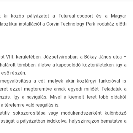
rt ki közös pályázatot a Futureal-csoport és a Magyar
sztikai installációt a Corvin Technology Park irodaház előtti
st VIII. kerületében, Józsefvárosban, a Bókay János utca –
határolt tömbben, illetve a kapcsolódó közterületeken, így a
é eső részén.
 megvalósítása a cél, melyek akár köztárgyi funkcióval is
teret ezzel megteremtve annak egyedi miliőét. Feladatuk a
nzás, így a navigálás. Mivel a kiemelt teret több oldalról
 a térelemre való reagálás is.
titív sokszorosítása vagy modulrendszerként különböző
sságát a pályázatban indokolva, helyszínrajzon bemutatva a