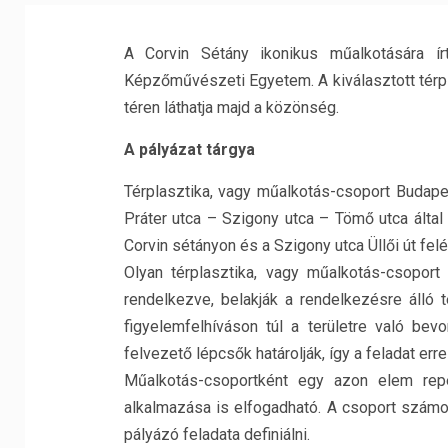
A Corvin Sétány ikonikus műalkotására í
Képzőművészeti Egyetem. A kiválasztott térpla
téren láthatja majd a közönség.
A pályázat tárgya
Térplasztika, vagy műalkotás-csoport Budape
Práter utca – Szigony utca – Tömő utca által 
Corvin sétányon és a Szigony utca Üllői út fel
Olyan térplasztika, vagy műalkotás-csoport
rendelkezve, belakják a rendelkezésre álló 
figyelemfelhíváson túl a területre való bevo
felvezető lépcsők határolják, így a feladat erre
Műalkotás-csoportként egy azon elem repe
alkalmazása is elfogadható. A csoport számo
pályázó feladata definiálni.