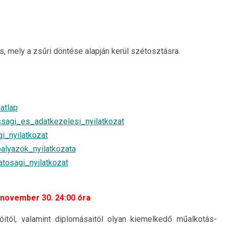
s, mely a zsűri döntése alapján kerül szétosztásra.
atlap
ssagi_es_adatkezelesi_nyilatkozat
i_nyilatkozat
alyazok_nyilatkozata
atosagi_nyilatkozat
 november 30. 24:00 óra
tól, valamint diplomásaitól olyan kiemelkedő műalkotás-