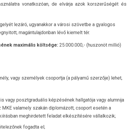
ználatra vonatkozóan, de elvárja azok korszerűségét és
gelyét lezáró, ugyanakkor a városi szövetbe a gyalogos
yitott, magántulajdonban lévő kiemelt tér.
sének maximális költsége:
25.000.000,- (huszonöt millió)
ély, vagy személyek csoportja (a pályamű szerzője) lehet,
 vagy posztgraduális képzésének hallgatója vagy alumnija
az MKE valamely szakán diplomázott, csoport esetén a
kiírásban meghirdetett feladat elkészítésére vállalkozik;
kötelezőnek fogadta el;