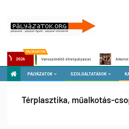
PÁLYÁZATOK
Városzöldítő ötletpályázat
Alkotói pályázat 
2026
PÁLYÁZATOK
SZOLGÁLTATÁSOK
K
Térplasztika, műalkotás-cso