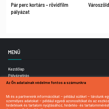
Pár perc kortárs – rövidfilm
Városzöld
pályázat
MENÜ
Kezdőlap
Pályázatírás
Az Ön adatainak védelme fontos a számunkra
Bemutatkozás
Médiaajánlat
Hírlevél feliratkozás
Mi és a partnereink információkat – például sütiket – tárolunk
személyes adatokat – például egyedi azonosítókat és az eszköz 
Impresszum
hirdetések és tartalom nyújtásához, hirdetés- és tartalommérés
Kapcsolat