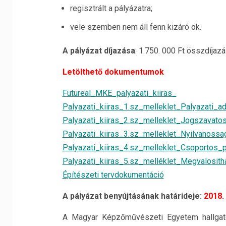
regisztrált a pályázatra;
vele szemben nem áll fenn kizáró ok.
A pályázat díjazása
: 1.750. 000 Ft összdíjazá
Letölthető dokumentumok
Futureal_MKE_palyazati_kiiras_
Palyazati_kiiras_1.sz_melleklet_Palyazati_ad
Palyazati_kiiras_2.sz_melleklet_Jogszavato
Palyazati_kiiras_3.sz_melleklet_Nyilvanossag
Palyazati_kiiras_4.sz_melleklet_Csoportos_p
Palyazati_kiiras_5.sz_melléklet_Megvalosith
Építészeti tervdokumentáció
A pályázat benyújtásának határideje:
2018.
A Magyar Képzőművészeti Egyetem hallgatói