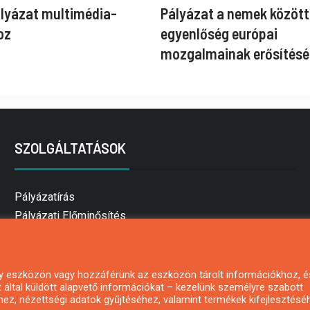
ályázat multimédia-
Pályázat a nemek között
oz
egyenlőség európai
mozgalmainak erősítésé
SZOLGÁLTATÁSOK
Pályázatírás
Pályázati Előminősítés
Pályázati tanácsadás
Pályázatírás vállalkozásoknak
Mezőgazdasági pályázatírás
 egy eszközön vagy hozzáférünk az eszközön tárolt információkhoz, é
által küldött alapvető információkat – kezelünk személyre szabott
Pályázatírás magánszemélyeknek
hez, nézettségi adatok gyűjtéséhez, valamint termékek kifejlesztésé
Pályázatírás civil szervezeteknek