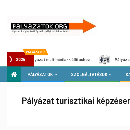
PÁLYÁZATOK
lkotói pályázat multimédia-kiállításhoz
Pályázat a nemek
2026
PÁLYÁZATOK
SZOLGÁLTATÁSOK
K
Pályázat turisztikai képzése