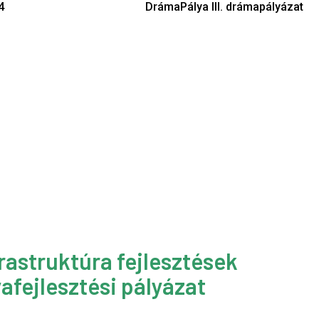
4
DrámaPálya III. drámapályázat
rastruktúra fejlesztések
afejlesztési pályázat