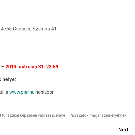
t, 4765 Csenger, Szamos 41.
0 –
2013. március 31. 23:59
 helye:
tül a
www.pier.hu
honlapon.
t turisztikai képzésen való részvételre
Pályázatok magánszemélyeknek
Next