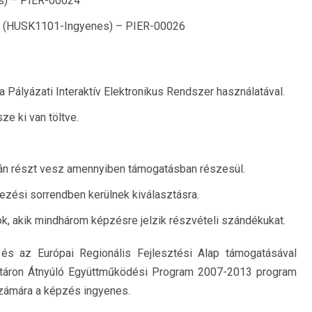
s) – PIER-00024
s (HUSK1101-Ingyenes) – PIER-00026
 a Pályázati Interaktív Elektronikus Rendszer használatával.
e ki van töltve.
ján részt vesz amennyiben támogatásban részesül.
ezési sorrendben kerülnek kiválasztásra.
k, akik mindhárom képzésre jelzik részvételi szándékukat.
 és az Európai Regionális Fejlesztési Alap támogatásával
atáron Átnyúló Együttműködési Program 2007-2013 program
zámára a képzés ingyenes.