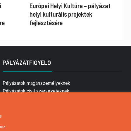
i
Európai Helyi Kultúra – pályázat
helyi kulturális projektek
re
fejlesztésére
PÁLYÁZATFIGYELŐ
Pályázatok magánszemélyeknek
Pályázatok civil szervezeteknek
Pályázatok vállalkozásoknak
Önkormányzati pályázatok
Mezőgazdasági pályázatok
s
Falusi turizmus pályázatok
hez
Napelem pályázatok