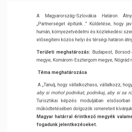
A Magyarország-Szlovákia Határon Átn
„Partnerséget építünk…” Küldetése, hogy jav
humán, környezetvédelmi és közlekedési szem
elősegíteni közös helyi és térségi határon á
Területi meghatározás:
Budapest, Borsod
megye, Komárom-Esztergom megye, Nógrád m
Téma meghatározása
A „Tanulj, hogy vállalkozhass, vállalkozz, h
aby si mohol podnikat, podnikaj, aby si sa ro
Turisztikai képzés moduljában elsősorban 
működtetésében dolgozók ismereteit kívánjuk 
Magyar határral érintkező megyék valame
fogadunk jelentkezéseket.