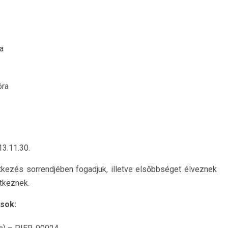
a
óra
3.11.30.
ntkezés sorrendjében fogadjuk, illetve elsőbbséget élveznek
tkeznek.
ások: