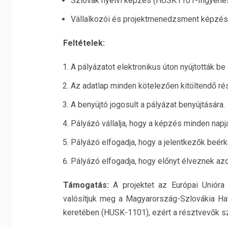
Szlovák nyelvi képzés (HUSK1101-Ingyene
Vállalkozói és projektmenedzsment képzé
Feltételek:
A pályázatot elektronikus úton nyújtották be
Az adatlap minden kötelezően kitöltendő rész
A benyújtó jogosult a pályázat benyújtására.
Pályázó vállalja, hogy a képzés minden nap
Pályázó elfogadja, hogy a jelentkezők beérk
Pályázó elfogadja, hogy előnyt élveznek azo
Támogatás:
A projektet az Európai Unióra
valósítjuk meg a Magyarország-Szlovákia H
keretében (HUSK-1101), ezért a résztvevők s