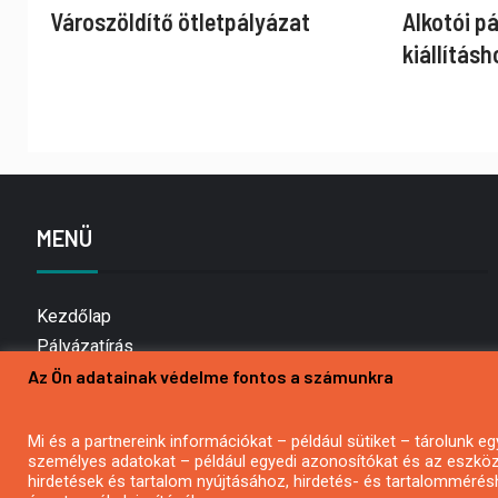
Városzöldítő ötletpályázat
Alkotói p
kiállításh
MENÜ
Kezdőlap
Pályázatírás
Az Ön adatainak védelme fontos a számunkra
Bemutatkozás
Médiaajánlat
Hírlevél feliratkozás
Mi és a partnereink információkat – például sütiket – tárolunk
személyes adatokat – például egyedi azonosítókat és az eszköz 
Impresszum
hirdetések és tartalom nyújtásához, hirdetés- és tartalommérés
Kapcsolat