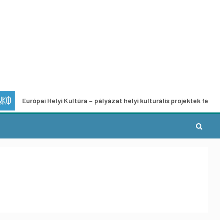
rópai Helyi Kultúra – pályázat helyi kulturális projektek fejlesztésére