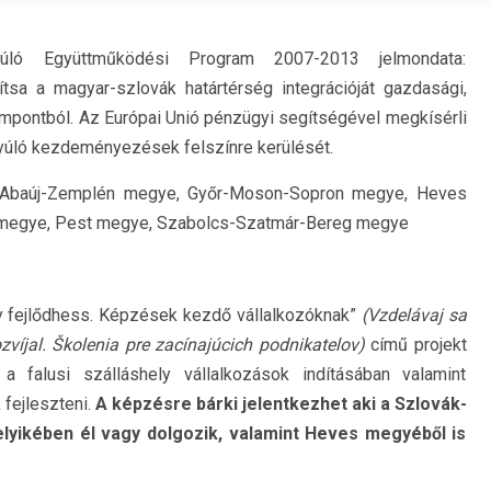
yúló Együttműködési Program 2007-2013 jelmondata:
ítsa a magyar-szlovák határtérség integrációját gazdasági,
pontból. Az Európai Unió pénzügyi segítségével megkísérli
tnyúló kezdeményezések felszínre kerülését.
-Abaúj-Zemplén megye, Győr-Moson-Sopron megye, Heves
egye, Pest megye, Szabolcs-Szatmár-Bereg megye
ogy fejlődhess. Képzések kezdő vállalkozóknak”
(Vzdelávaj sa
zvíjal. Školenia pre zacínajúcich podnikatelov)
című projekt
a falusi szálláshely vállalkozások indításában valamint
fejleszteni.
A képzésre bárki jelentkezhet aki a Szlovák-
lyikében él vagy dolgozik, valamint Heves megyéből is