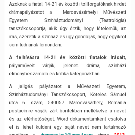
Azoknak a fiatal, 14-21 év közötti tollforgatóknak hirdet
drámapályázatot a Marosvásárhelyi Művészeti
Egyetem Színháztudományi (Teatrológia)
tanszékcsoportja, akik úgy érzik, hogy lételemük, az
írás, szeretik a színház és úgy gondolják, hogy egyikről
sem tudnának lemondani.
A felhívásra 14-21 év közötti fiatalok írásait
,
pályaműveit várják, jelenet, dráma, színházi
élménybeszámoló és kritika kategóriákban.
A jeligés pályázatot a Művészeti Egyetem,
Színháztudományi Tanszékcsoport, Köteles Sámuel
utca 6. szám, 540057 Marosvásárhely, Románia
postacímre várják zárt borítékban mellékelve a nevet
és az elérhetőséget. Word-dokumentumként csatolva
el is lehet küldeni egy saját nevet nem tartalmazó