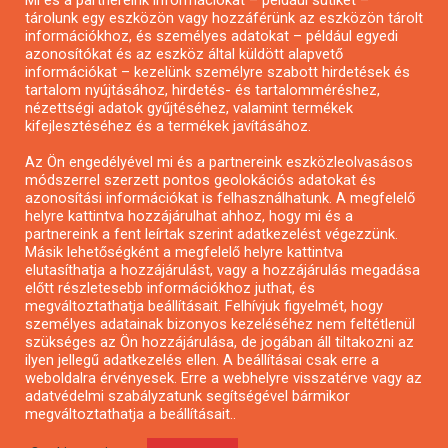
Mi és a partnereink információkat – például sütiket –
Pályázatírás civil szervezeteknek
tárolunk egy eszközön vagy hozzáférünk az eszközön tárolt
Pályázatírás önkormányzatoknak
információkhoz, és személyes adatokat – például egyedi
azonosítókat és az eszköz által küldött alapvető
Pályázatfigyelés
információkat – kezelünk személyre szabott hirdetések és
Specifikus pályázatfigyelés vagy hírlevél
tartalom nyújtásához, hirdetés- és tartalomméréshez,
nézettségi adatok gyűjtéséhez, valamint termékek
kifejlesztéséhez és a termékek javításához.
PÁLYÁZATFIGYELŐ
Az Ön engedélyével mi és a partnereink eszközleolvasásos
módszerrel szerzett pontos geolokációs adatokat és
azonosítási információkat is felhasználhatunk. A megfelelő
helyre kattintva hozzájárulhat ahhoz, hogy mi és a
Pályázatok magánszemélyeknek
partnereink a fent leírtak szerint adatkezelést végezzünk.
Pályázatok civil szervezeteknek
Másik lehetőségként a megfelelő helyre kattintva
elutasíthatja a hozzájárulást, vagy a hozzájárulás megadása
Pályázatok vállalkozásoknak
előtt részletesebb információkhoz juthat, és
Önkormányzati pályázatok
megváltoztathatja beállításait. Felhívjuk figyelmét, hogy
személyes adatainak bizonyos kezeléséhez nem feltétlenül
Mezőgazdasági pályázatok
szükséges az Ön hozzájárulása, de jogában áll tiltakozni az
Falusi turizmus pályázatok
ilyen jellegű adatkezelés ellen. A beállításai csak erre a
weboldalra érvényesek. Erre a webhelyre visszatérve vagy az
Napelem pályázatok
adatvédelmi szabályzatunk segítségével bármikor
GINOP pályázatok
megváltoztathatja a beállításait..