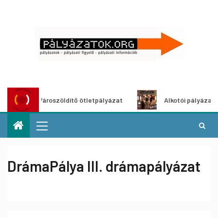
Városzöldítő ötletpályázat
Alkotói pályázat multimé
DrámaPálya III. drámapályázat