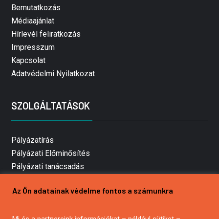
Bemutatkozás
Médiaajánlat
Hírlevél feliratkozás
Impresszum
Kapcsolat
Adatvédelmi Nyilatkozat
SZOLGÁLTATÁSOK
Pályázatírás
Pályázati Előminősítés
Pályázati tanácsadás
Pályázatírás vállalkozásoknak
Az Ön adatainak védelme fontos a számunkra
Mezőgazdasági pályázatírás
Pályázatírás magánszemélyeknek