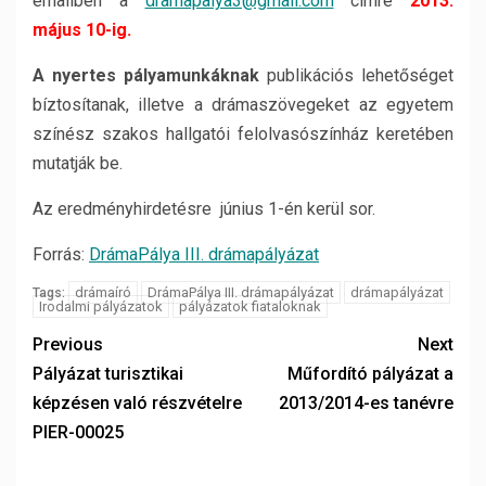
emailben a
dramapalya3@gmail.com
címre
2013.
május 10-ig.
A nyertes pályamunkáknak
publikációs lehetőséget
bíztosítanak, illetve a drámaszövegeket az egyetem
színész szakos hallgatói felolvasószínház keretében
mutatják be.
Az eredményhirdetésre június 1-én kerül sor.
Forrás:
DrámaPálya III. drámapályázat
drámaíró
DrámaPálya III. drámapályázat
drámapályázat
Tags:
Irodalmi pályázatok
pályázatok fiataloknak
Previous
Next
Pályázat turisztikai
Műfordító pályázat a
képzésen való részvételre
2013/2014-es tanévre
PIER-00025