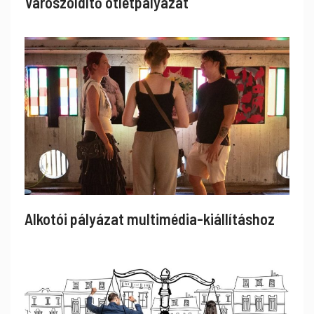
Városzöldítő ötletpályázat
Alkotói pályázat multimédia-kiállításhoz