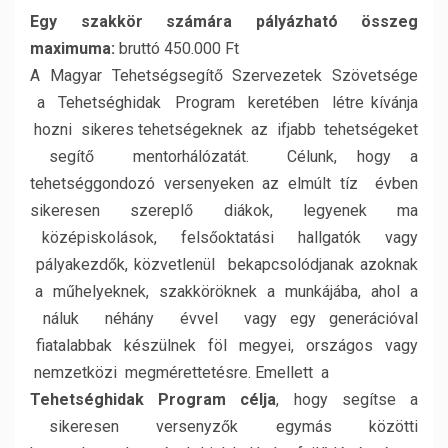
Egy szakkör számára pályázható összeg
maximuma:
bruttó 450.000 Ft
A Magyar Tehetségsegítő Szervezetek Szövetsége
a Tehetséghidak Program keretében létre kívánja
hozni sikeres tehetségeknek az ifjabb tehetségeket
segítő mentorhálózatát. Célunk, hogy a
tehetséggondozó versenyeken az elmúlt tíz évben
sikeresen szereplő diákok, legyenek ma
középiskolások, felsőoktatási hallgatók vagy
pályakezdők, közvetlenül bekapcsolódjanak azoknak
a műhelyeknek, szakköröknek a munkájába, ahol a
náluk néhány évvel vagy egy generációval
fiatalabbak készülnek föl megyei, országos vagy
nemzetközi megmérettetésre. Emellett a
Tehetséghidak Program célja
, hogy segítse a
sikeresen versenyzők egymás közötti