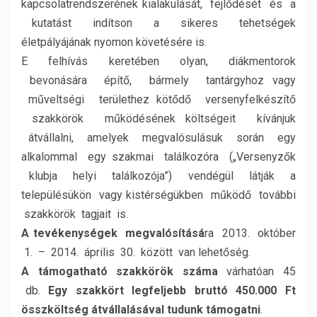
kapcsolatrendszerének kialakulását, fejlődését és a
kutatást indítson a sikeres tehetségek
életpályájának nyomon követésére is.
E felhívás keretében olyan, diákmentorok
bevonására építő, bármely tantárgyhoz vagy
műveltségi területhez kötődő versenyfelkészítő
szakkörök működésének költségeit kívánjuk
átvállalni, amelyek megvalósulásuk során egy
alkalommal egy szakmai találkozóra („Versenyzők
klubja helyi találkozója”) vendégül látják a
településükön vagy kistérségükben működő további
szakkörök tagjait is.
A tevékenységek megvalósításá
ra 2013. október
1. – 2014. április 30. között van lehetőség.
A támogatható szakkörök száma
várhatóan 45
db.
Egy szakkört legfeljebb bruttó 450.000 Ft
összköltség átvállalásával tudunk támogatni
.