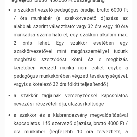
legfeljebb bruttó 450.000 Ft összeghatárig:
a szakkört vezető pedagógus óradíja, bruttó 6000 Ft
/ óra munkabér (a szakkörvezető díjazása az
alábbiak szerint választható: vagy 32 óra vagy 40 óra
munkadíja számolható el, egy szakköri alkalom max.
2 órás lehet. Egy szakkör esetében egy
szakkörvezetővel mint magánszeméllyel tudunk
megbízási szerződést kötni. Az e megbízás
keretében végzett munka nem eshet egybe a
pedagógus munkakörében végzett tevékenységével,
vagyis a kötelező 32 óra fölött teljesítendő.)
a szakkör tagjainak versenyzéssel kapcsolatos
nevezési, részvételi díja, utazási költsége
a szakkör és a klubrendezvény megvalósításával
kapcsolatos 1 fő szervező díjazása, bruttó 4000 Ft /
óra munkabér (legfeljebb 10 óra tervezhető, a