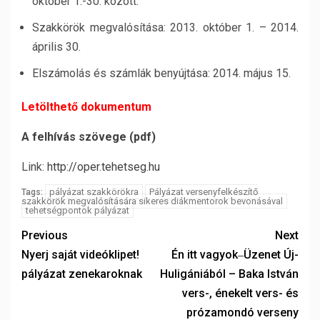
október 1.-30. között.
Szakkörök megvalósítása: 2013. október 1. – 2014.
április 30.
Elszámolás és számlák benyújtása: 2014. május 15.
Letölthető dokumentum
A felhívás szövege (pdf)
Link:
http://oper.tehetseg.hu
pályázat szakkörökra
Pályázat versenyfelkészítő
Tags:
szakkörök megvalósítására sikeres diákmentorok bevonásával
tehetségpontok pályázat
Previous
Next
Nyerj saját videóklipet!
Én itt vagyok‒Üzenet Új-
pályázat zenekaroknak
Huligániából – Baka István
vers-, énekelt vers- és
prózamondó verseny