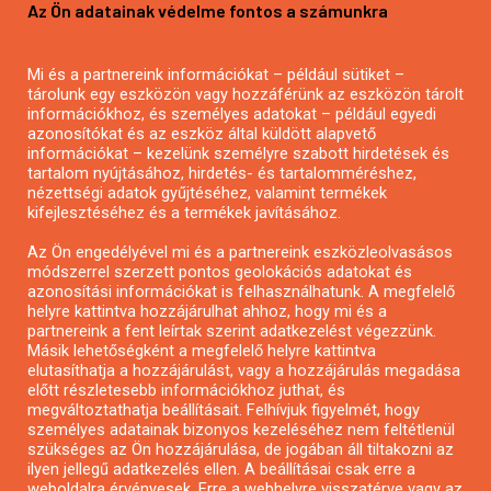
Az Ön adatainak védelme fontos a számunkra
Mezőgazdasági pályázatírás
Pályázatírás magánszemélyeknek
Mi és a partnereink információkat – például sütiket –
Pályázatírás civil szervezeteknek
tárolunk egy eszközön vagy hozzáférünk az eszközön tárolt
Pályázatírás önkormányzatoknak
információkhoz, és személyes adatokat – például egyedi
azonosítókat és az eszköz által küldött alapvető
Pályázatfigyelés
információkat – kezelünk személyre szabott hirdetések és
Specifikus pályázatfigyelés vagy hírlevél
tartalom nyújtásához, hirdetés- és tartalomméréshez,
nézettségi adatok gyűjtéséhez, valamint termékek
kifejlesztéséhez és a termékek javításához.
PÁLYÁZATFIGYELŐ
Az Ön engedélyével mi és a partnereink eszközleolvasásos
módszerrel szerzett pontos geolokációs adatokat és
azonosítási információkat is felhasználhatunk. A megfelelő
helyre kattintva hozzájárulhat ahhoz, hogy mi és a
Pályázatok magánszemélyeknek
partnereink a fent leírtak szerint adatkezelést végezzünk.
Pályázatok civil szervezeteknek
Másik lehetőségként a megfelelő helyre kattintva
elutasíthatja a hozzájárulást, vagy a hozzájárulás megadása
Pályázatok vállalkozásoknak
előtt részletesebb információkhoz juthat, és
Önkormányzati pályázatok
megváltoztathatja beállításait. Felhívjuk figyelmét, hogy
személyes adatainak bizonyos kezeléséhez nem feltétlenül
Mezőgazdasági pályázatok
szükséges az Ön hozzájárulása, de jogában áll tiltakozni az
Falusi turizmus pályázatok
ilyen jellegű adatkezelés ellen. A beállításai csak erre a
weboldalra érvényesek. Erre a webhelyre visszatérve vagy az
Napelem pályázatok