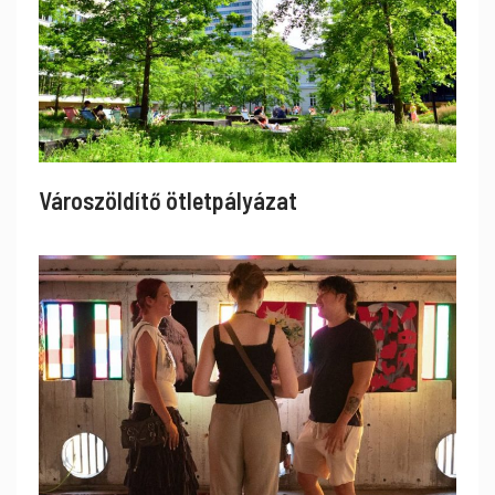
Városzöldítő ötletpályázat