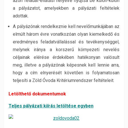
azon feladat-ellátási helyeire nyújtsa be külön-külön
a pályázatot, amelyekben a pályázati feltételek
adottak.
A pályázónak rendelkeznie kell nevelőmunkájában az
elmúlt három évre vonatkozóan olyan kiemelkedő és
eredményes feladatvállalással és tevékenységgel,
melynek iránya a korszerű környezeti nevelés
céljainak elérése érdekében hatékonyan valósult
meg, illetve a pályázónak képesnek kell lennie arra,
hogy a cím elnyerését követően is folyamatosan
teljesíti a Zöld Óvoda Kritériumrendszer feltételeit.
Letölthető dokumentumok
Teljes pályázati kiírás letöltése egyben