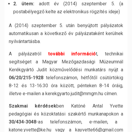
2. ütem:
adott év (2014) szeptember 5. (a
postabélyegző kelte az elektronikus rögzítés ideje)
A (2014) szeptember 5. után benyújtott pályázatok
automatikusan a következő év pályázataként kerülnek
nyilvántartásba.
A pályázatról
további információ
t, technikai
segítséget a Magyar Mezőgazdasági Múzeumnál
Kerékgyártó Judit közművelődési munkatárs nyújt a
06/20/215-1928
telefonszámon, hétfőtől csütörtökig
8-12 és 13-16:30 óra között, pénteken 8-14 óráig,
illetve e-mailen a kerekgyarto.judit@mmgm.hu címen.
Szakmai kérdések
ben Katóné Antal Yvette
pedagógiai és közoktatási szakértő munkanapokon a
30/434-3048
-as telefonszámon, e-mailen, a
katone.yvette@ke.hu vagy a kayvette66@gmail.com