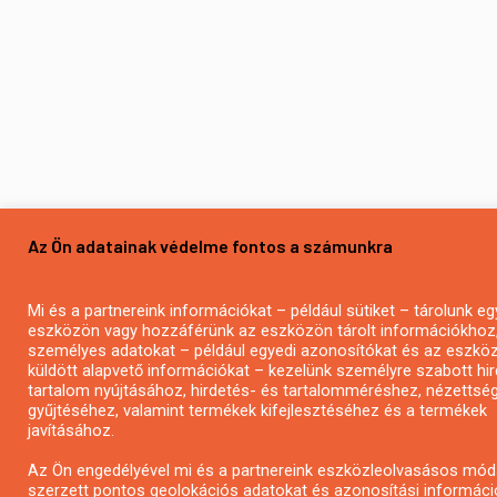
Az Ön adatainak védelme fontos a számunkra
Mi és a partnereink információkat – például sütiket – tárolunk eg
eszközön vagy hozzáférünk az eszközön tárolt információkhoz
személyes adatokat – például egyedi azonosítókat és az eszköz 
küldött alapvető információkat – kezelünk személyre szabott hi
tartalom nyújtásához, hirdetés- és tartalomméréshez, nézettség
gyűjtéséhez, valamint termékek kifejlesztéséhez és a termékek
javításához.
Az Ön engedélyével mi és a partnereink eszközleolvasásos mód
szerzett pontos geolokációs adatokat és azonosítási informáci