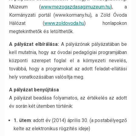
Múzeum (
www.mezogazdasagimuzeum.hu
), a
Kormányzati portál (www.kormany.hu), a Zöld Óvoda
Hálózat (
www.zoldovoda.hu
) honlapokon
megtekinthetők és letölthetők.
A pályázat elbírálása:
A pályázónak pályázatában be
kell mutatnia, hogy az óvodai pedagógiai programjában
központi szerepet foglal el a környezeti nevelés,
továbbá, hogy a programokat az adott feladat-ellátási
hely vonatkozásában valósítja meg.
A pályázat benyújtása
A pályázat beadása folyamatos, az értékelés az adott
év során két ütemben történik:
1. ütem
: adott év (2014) április 30. (a postabélyegző
kelte az elektronikus rögzítés ideje)