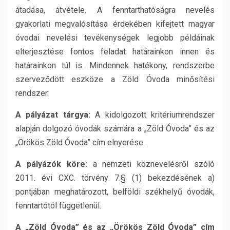
átadása, átvétele. A fenntarthatóságra nevelés
gyakorlati megvalósítása érdekében kifejtett magyar
óvodai nevelési tevékenységek legjobb példáinak
elterjesztése fontos feladat határainkon innen és
határainkon túl is. Mindennek hatékony, rendszerbe
szerveződött eszköze a Zöld Óvoda minősítési
rendszer.
A pályázat tárgya:
A kidolgozott kritériumrendszer
alapján dolgozó óvodák számára a „Zöld Óvoda” és az
„Örökös Zöld Óvoda” cím elnyerése.
A pályázók köre:
a nemzeti köznevelésről szóló
2011. évi CXC. törvény 7.§ (1) bekezdésének a)
pontjában meghatározott, belföldi székhelyű óvodák,
fenntartótól függetlenül.
A „Zöld Óvoda” és az „Örökös Zöld Óvoda” cím