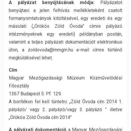
A pályázat benyújtásának módja:
Pályázatot
benyújtani a jelen felhívás mellékleteként csatolt
formanyomtatványok kitöltésével, egy eredeti és egy
másolati („Örökös Zöld Óvoda” címre pályázó
intézményeknek egy eredeti) példányban postán,
valamint a teljes pályázati dokumentációt elektronikus
úton, a zoldovoda@mmgm.hu e-mail címre történő
megküldésével lehet.
Cím
Magyar Mezőgazdasági Múzeum Közművelődési
Főosztály
1367 Budapest 5. Pf. 129.
A borítékon fel kell tüntetni: „Zöld Óvoda cím 2014 1.
pályázó/ vagy 2. pályázó/vagy 3. pályázó ” illetve
„Örökös Zöld Óvoda cím 2014″
A pályázati dokumentáció
a Magyar Mezőgazdasági