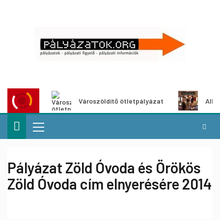
Városzöldítő ötletpályázat
Alko
Pályázat Zöld Óvoda és Örökös
Zöld Óvoda cím elnyerésére 2014