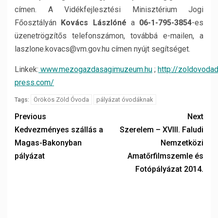
címen. A Vidékfejlesztési Minisztérium Jogi
Főosztályán
Kovács Lászlóné
a
06-1-795-3854
-es
üzenetrögzítős telefonszámon, továbbá e-mailen, a
laszlone.kovacs@vm.gov.hu címen nyújt segítséget.
Linkek:
www.mezogazdasagimuzeum.hu
;
http://zoldovoda
press.com/
Örökös Zöld Óvoda
pályázat óvodáknak
Tags:
Previous
Next
Kedvezményes szállás a
Szerelem – XVIII. Faludi
Magas-Bakonyban
Nemzetközi
pályázat
Amatőrfilmszemle és
Fotópályázat 2014.