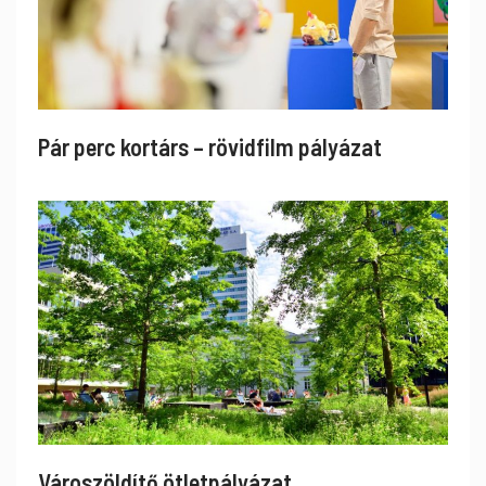
Pár perc kortárs – rövidfilm pályázat
Városzöldítő ötletpályázat