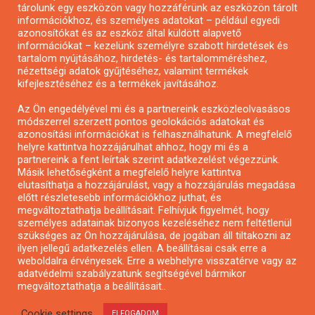
tárolunk egy eszközön vagy hozzáférünk az eszközön tárolt
Pályázatírás önkormányzatoknak
információkhoz, és személyes adatokat – például egyedi
azonosítókat és az eszköz által küldött alapvető
Pályázatfigyelés
információkat – kezelünk személyre szabott hirdetések és
Specifikus pályázatfigyelés vagy hírlevél
tartalom nyújtásához, hirdetés- és tartalomméréshez,
nézettségi adatok gyűjtéséhez, valamint termékek
kifejlesztéséhez és a termékek javításához.
PÁLYÁZATFIGYELŐ
Az Ön engedélyével mi és a partnereink eszközleolvasásos
módszerrel szerzett pontos geolokációs adatokat és
azonosítási információkat is felhasználhatunk. A megfelelő
helyre kattintva hozzájárulhat ahhoz, hogy mi és a
Pályázatok magánszemélyeknek
partnereink a fent leírtak szerint adatkezelést végezzünk.
Pályázatok civil szervezeteknek
Másik lehetőségként a megfelelő helyre kattintva
elutasíthatja a hozzájárulást, vagy a hozzájárulás megadása
Pályázatok vállalkozásoknak
előtt részletesebb információkhoz juthat, és
Önkormányzati pályázatok
megváltoztathatja beállításait. Felhívjuk figyelmét, hogy
személyes adatainak bizonyos kezeléséhez nem feltétlenül
Mezőgazdasági pályázatok
szükséges az Ön hozzájárulása, de jogában áll tiltakozni az
Falusi turizmus pályázatok
ilyen jellegű adatkezelés ellen. A beállításai csak erre a
weboldalra érvényesek. Erre a webhelyre visszatérve vagy az
Napelem pályázatok
adatvédelmi szabályzatunk segítségével bármikor
GINOP pályázatok
megváltoztathatja a beállításait..
Cookie settings
ELFOGADOM