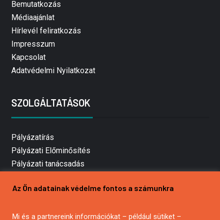
Bemutatkozás
Médiaajánlat
Hírlevél feliratkozás
Impresszum
Kapcsolat
Adatvédelmi Nyilatkozat
SZOLGÁLTATÁSOK
Pályázatírás
Pályázati Előminősítés
Pályázati tanácsadás
Pályázatírás vállalkozásoknak
Az Ön adatainak védelme fontos a számunkra
Mezőgazdasági pályázatírás
Pályázatírás magánszemélyeknek
Mi és a partnereink információkat – például sütiket –
Pályázatírás civil szervezeteknek