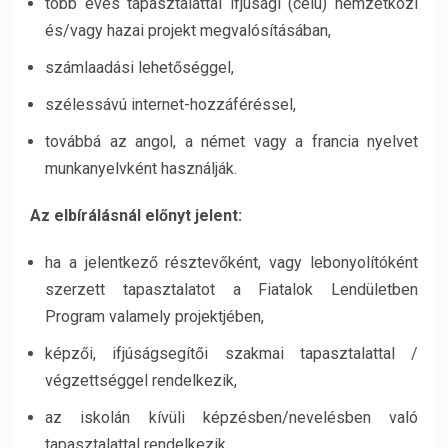
több éves tapasztalattal ifjúsági (célú) nemzetközi
és/vagy hazai projekt megvalósításában,
számlaadási lehetőséggel,
szélessávú internet-hozzáféréssel,
továbbá az angol, a német vagy a francia nyelvet
munkanyelvként használják.
Az elbírálásnál előnyt jelent:
ha a jelentkező résztevőként, vagy lebonyolítóként
szerzett tapasztalatot a Fiatalok Lendületben
Program valamely projektjében,
képzői, ifjúságsegítői szakmai tapasztalattal /
végzettséggel rendelkezik,
az iskolán kívüli képzésben/nevelésben való
tapasztalattal rendelkezik.