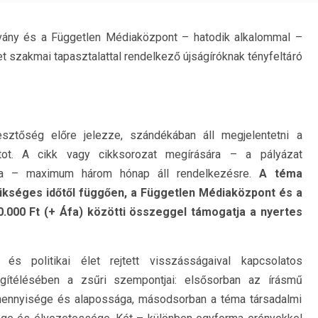
vány és a Független Médiaközpont – hatodik alkalommal –
et szakmai tapasztalattal rendelkező újságíróknak tényfeltáró
esztőség előre jelezze, szándékában áll megjelentetni a
tot. A cikk vagy cikksorozat megírására – a pályázat
tva – maximum három hónap áll rendelkezésre.
A téma
ükséges időtől függően, a Független Médiaközpont és a
0.000 Ft (+ Áfa) közötti összeggel támogatja a nyertes
és politikai élet rejtett visszásságaival kapcsolatos
gítélésében a zsűri szempontjai: elsősorban az írásmű
nnyisége és alapossága, másodsorban a téma társadalmi