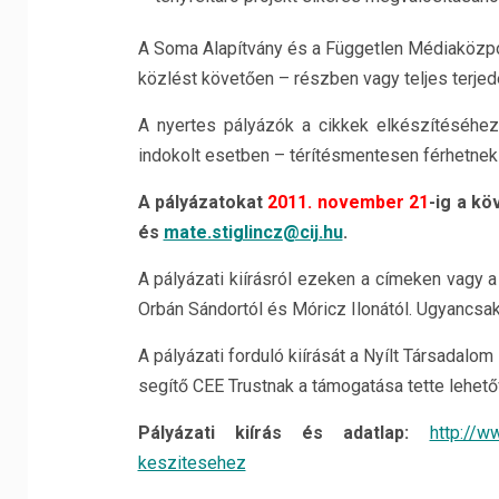
A Soma Alapítvány és a Független Médiaközpont
közlést követően – részben vagy teljes terjed
A nyertes pályázók a cikkek elkészítéséhe
indokolt esetben – térítésmentesen férhetnek
A pályázatokat
2011. november 21
-ig a kö
és
mate.stiglincz@cij.hu
.
A pályázati kiírásról ezeken a címeken vagy 
Orbán Sándortól és Móricz Ilonától. Ugyancsak 
A pályázati forduló kiírását a Nyílt Társadalo
segítő CEE Trustnak a támogatása tette lehető
Pályázati kiírás és adatlap:
http://w
keszitesehez