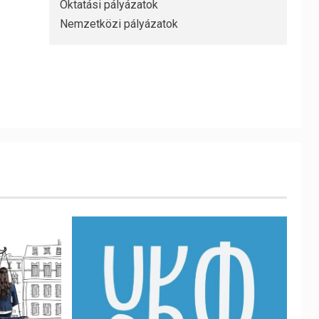
Oktatási pályázatok
Nemzetközi pályázatok