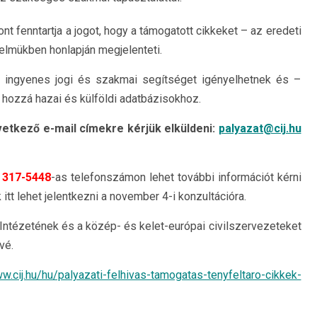
 fenntartja a jogot, hogy a támogatott cikkeket – az eredeti
elmükben honlapján megjelenteti.
z ingyenes jogi és szakmai segítséget igényelhetnek és –
 hozzá hazai és külföldi adatbázisokhoz.
vetkező e-mail címekre kérjük elküldeni:
palyazat@cij.hu
a
317-5448
-as telefonszámon lehet további információt kérni
itt lehet jelentkezni a november 4-i konzultációra.
m Intézetének és a közép- és kelet-európai civilszervezeteket
vé.
ww.cij.hu/hu/palyazati-felhivas-tamogatas-tenyfeltaro-cikkek-