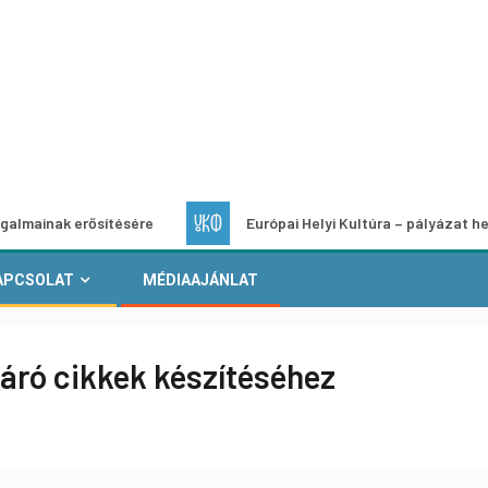
erősítésére
Európai Helyi Kultúra – pályázat helyi kulturál
APCSOLAT
MÉDIAAJÁNLAT
táró cikkek készítéséhez