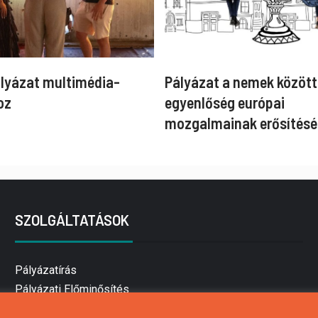
ályázat multimédia-
Pályázat a nemek között
oz
egyenlőség európai
mozgalmainak erősítésé
SZOLGÁLTATÁSOK
Pályázatírás
Pályázati Előminősítés
Pályázati tanácsadás