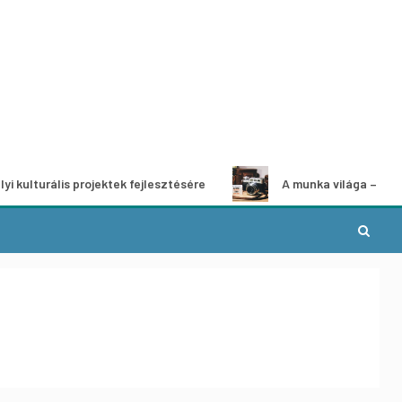
is projektek fejlesztésére
A munka világa – fotópályázat