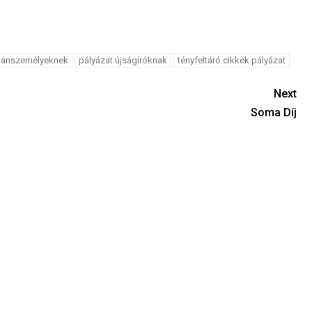
gánszemélyeknek
pályázat újságíróknak
tényfeltáró cikkek pályázat
Next
Soma Díj