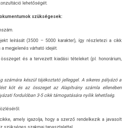
 konzultáció lehetőségét.
 dokumentumok szükségesek:
onszám.
jekt leírását (3500 – 5000 karakter), így részletezi a cikk
 a megjelenés várható idejét.
összeget és a tervezett kiadási tételeket (pl. honorárium,
g számára készül tájékoztató jelleggel. A sikeres pályázó a
dést köt és az összeget az Alapítvány számla ellenében
yázati fordulóban 3-5 cikk támogatására nyílik lehetőség.
özléséről.
ikke, amely igazolja, hogy a szerző rendelkezik a javasolt
oz szükséges szakmai tapasztalattal.