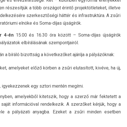
sége és élvezetessége. Két – különben egyforma erényekkel
részesítjük a több országot érintő projektötleteket, illetve
ndelkezésére szerkesztőségi háttér és infrastruktúra. A zsűri
ratóriumi elnöke és Soma-díjas újságírók.
r 4-én
15.00 és 16.30 óra között – Soma-díjas újságírók
 pályázatok elbírálásának szempontjairól.
án a bíráló bizottság a következőket ajánlja a pályázóknak:
et, amelyeket előző körben a zsűri elutasított, kivéve, ha új,
i, igyekezzenek egy sztori mentén megírni.
őnyben, amelyekből kitetszik, hogy a szerző már fektetett a
 saját információval rendelkezik. A szerzőket kérjük, hogy a
 bele a pályázati anyagba. Ezeket a zsűri minden esetben