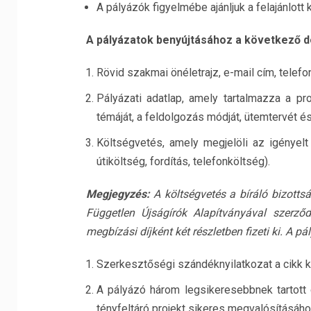
A pályázók figyelmébe ajánljuk a felajánlott
A pályázatok benyújtásához a következő
Rövid szakmai önéletrajz, e-mail cím, telef
Pályázati adatlap, amely tartalmazza a pro
témáját, a feldolgozás módját, ütemtervét és
Költségvetés, amely megjelöli az igényelt 
útiköltség, fordítás, telefonköltség).
Megjegyzés:
A költségvetés a bíráló bizottsá
Független Újságírók Alapítványával szerző
megbízási díjként két részletben fizeti ki.
A pál
Szerkesztőségi szándéknyilatkozat a cikk k
A pályázó három legsikeresebbnek tartott c
tényfeltáró projekt sikeres megvalósításáh