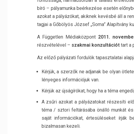
fontossága, harmadsorban a tálalás érthető
bíró – pályamunka beérkezése esetén előnyben 
azokat a pályázókat, akiknek kevésbé áll a re
tagjai a Gőbölyös József „Soma” Alapítvány ku
A Független Médiaközpont
2011.
novembe
részvételével –
szakmai konzultációt
tart a
Az előző pályázati fordulók tapasztalatai alapj
Kérjük, a szerzők ne adjanak be olyan ötletek
lényeges információjuk van.
Kérjük az újságírókat, hogy ha a téma enged
A zsűri azokat a pályázatokat részesíti el
téma / sztori feltárásába önálló munkát és
saját információkat, értesüléseket írják
bizalmasan kezeli.