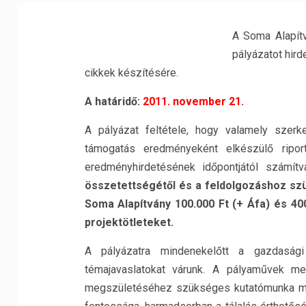
A Soma Alapít
pályázatot hird
cikkek készítésére.
A határidő:
2011. november 21.
A pályázat feltétele, hogy valamely szerk
támogatás eredményeként elkészülő ripor
eredményhirdetésének időpontjától számí
összetettségétől és a feldolgozáshoz sz
Soma Alapítvány 100.000 Ft (+ Áfa) és 40
projektötleteket.
A pályázatra mindenekelőtt a gazdasági 
témajavaslatokat várunk. A pályaművek me
megszületéséhez szükséges kutatómunka me