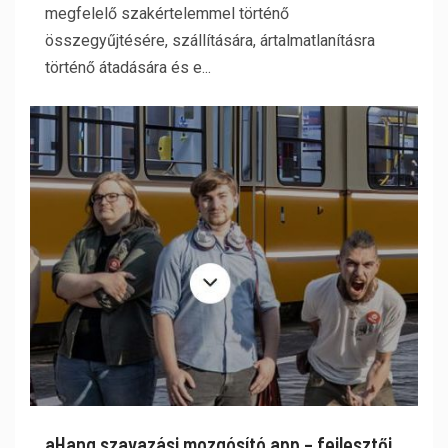
megfelelő szakértelemmel történő
összegyűjtésére, szállítására, ártalmatlanításra
történő átadására és e...
aHang szavazási mozgósító app – fejlesztői