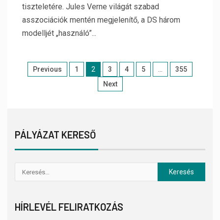
tiszteletére. Jules Verne világát szabad
asszociációk mentén megjelenítő, a DS három
modelljét „használó”...
Previous
1
2
3
4
5
…
355
Next
PÁLYÁZAT KERESŐ
HÍRLEVÉL FELIRATKOZÁS