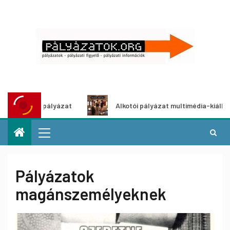
Alkotói pályázat multimédia-kiállításhoz
Pályá
Pályázatok
magánszemélyeknek