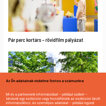
Pár perc kortárs – rövidfilm pályázat
Az Ön adatainak védelme fontos a számunkra
Mi és a partnereink információkat – például sütiket –
tárolunk egy eszközön vagy hozzáférünk az eszközön tárolt
információkhoz, és személyes adatokat – például egyedi