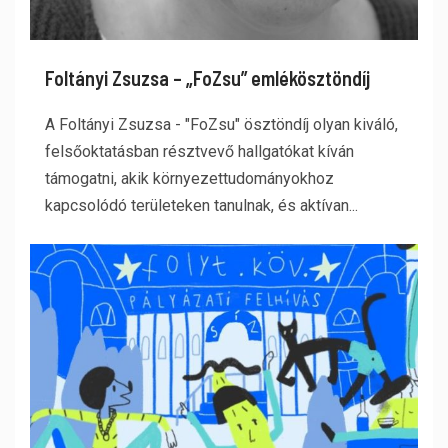
Foltányi Zsuzsa – „FoZsu” emlékösztöndíj
A Foltányi Zsuzsa - "FoZsu" ösztöndíj olyan kiváló,
felsőoktatásban résztvevő hallgatókat kíván
támogatni, akik környezettudományokhoz
kapcsolódó területeken tanulnak, és aktívan...