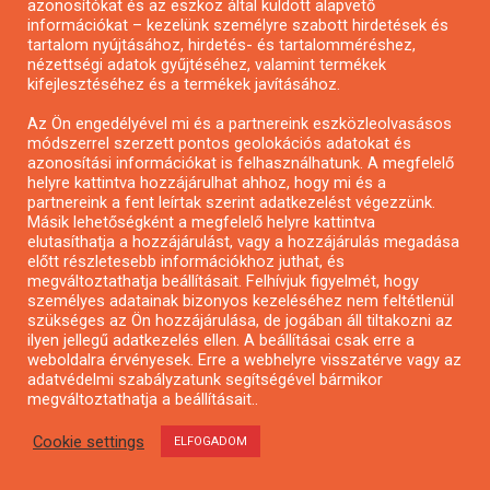
azonosítókat és az eszköz által küldött alapvető
információkat – kezelünk személyre szabott hirdetések és
Városzöldítő ötletpályázat
tartalom nyújtásához, hirdetés- és tartalomméréshez,
nézettségi adatok gyűjtéséhez, valamint termékek
kifejlesztéséhez és a termékek javításához.
Az Ön engedélyével mi és a partnereink eszközleolvasásos
módszerrel szerzett pontos geolokációs adatokat és
azonosítási információkat is felhasználhatunk. A megfelelő
helyre kattintva hozzájárulhat ahhoz, hogy mi és a
partnereink a fent leírtak szerint adatkezelést végezzünk.
Másik lehetőségként a megfelelő helyre kattintva
elutasíthatja a hozzájárulást, vagy a hozzájárulás megadása
előtt részletesebb információkhoz juthat, és
megváltoztathatja beállításait. Felhívjuk figyelmét, hogy
személyes adatainak bizonyos kezeléséhez nem feltétlenül
szükséges az Ön hozzájárulása, de jogában áll tiltakozni az
ilyen jellegű adatkezelés ellen. A beállításai csak erre a
weboldalra érvényesek. Erre a webhelyre visszatérve vagy az
Alkotói pályázat multimédia-kiállításhoz
adatvédelmi szabályzatunk segítségével bármikor
megváltoztathatja a beállításait..
Cookie settings
ELFOGADOM