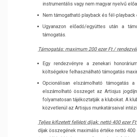
instrumentális vagy nem magyar nyelvű előa
Nem támogatható playback és fél-playback 
Ugyanazon előadó/együttes után a támo
támogatás.
Támogatás: maximum 200 ezer Ft / rendezvén
Egy rendezvényre a zenekari honoráriumo
költségekre felhasználható támogatás maxi
Opcionálisan elszámolható támogatás a 
elszámolható összeget az Artisjus jogdíjn
folyamatosan tájékoztatják a klubokat. A kl
közvetlenül az Artisjus munkatársaival intézi
Teljes kifizetett fellépti díjak: nettó 400 ezer F
díjak összegének maximális értéke nettó 400 