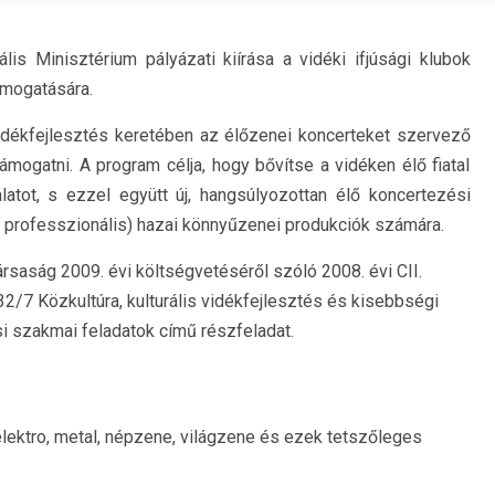
ális Minisztérium pályázati kiírása a vidéki ifjúsági klubok
ámogatására.
vidékfejlesztés keretében az élőzenei koncerteket szervező
támogatni. A program célja, hogy bővítse a vidéken élő fiatal
latot, s ezzel együtt új, hangsúlyozottan élő koncertezési
 professzionális) hazai könnyűzenei produkciók számára.
saság 2009. évi költségvetéséről szóló 2008. évi CII.
32/7 Közkultúra, kulturális vidékfejlesztés és kisebbségi
i szakmai feladatok című részfeladat.
 elektro, metal, népzene, világzene és ezek tetszőleges