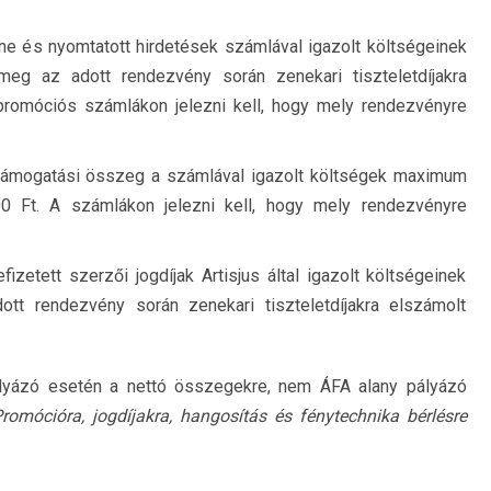
ine és nyomtatott hirdetések számlával igazolt költségeinek
g az adott rendezvény során zenekari tiszteletdíjakra
romóciós számlákon jelezni kell, hogy mely rendezvényre
ámogatási összeg a számlával igazolt költségek maximum
 Ft. A számlákon jelezni kell, hogy mely rendezvényre
zetett szerzői jogdíjak Artisjus által igazolt költségeinek
t rendezvény során zenekari tiszteletdíjakra elszámolt
lyázó esetén a nettó összegekre, nem ÁFA alany pályázó
romócióra, jogdíjakra, hangosítás és fénytechnika bérlésre