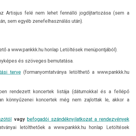
 Artisjus felé nem lehet fennálló jogdíjtartozása (sem a
án, sem egyéb zenefelhasználás után).
hető a www.pankkk.hu honlap Letöltések menüpontjából).
fényképes és szöveges bemutatása.
ási terve
(formanyomtatványa letölthető a www.pankkk.hu
en rendezett koncertek listája (dátumokkal és a fellépő
n könnyűzenei koncertek még nem zajlottak le, akkor a
ázótól
vagy
befogadói szándéknyilatkozat a rendezvények
tványai letölthetőek a www.pankkk.hu honlap Letöltések