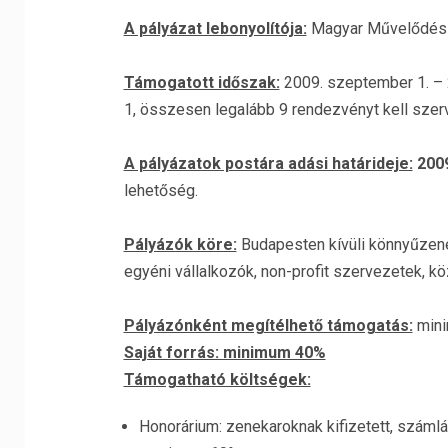
A pályázat lebonyolítója:
Magyar Művelődési 
Támogatott időszak:
2009. szeptember 1. – 2
1, összesen legalább 9 rendezvényt kell szer
A pályázatok postára adási határideje:
2009
lehetőség.
Pályázók köre:
Budapesten kívüli könnyűzene
egyéni vállalkozók, non-profit szervezetek, 
Pályázónként megítélhető támogatás:
mini
Saját forrás: minimum 40%
Támogatható költségek:
Honorárium: zenekaroknak kifizetett, számlá