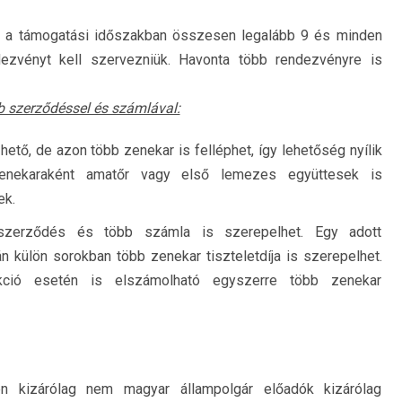
 a támogatási időszakban összesen legalább 9 és minden
ezvényt kell szervezniük. Havonta több rendezvényre is
b szerződéssel és számlával:
ő, de azon több zenekar is felléphet, így lehetőség nyílik
enekaraként amatőr vagy első lemezes együttesek is
ek.
szerződés és több számla is szerepelhet. Egy adott
külön sorokban több zenekar tiszteletdíja is szerepelhet.
kció esetén is elszámolható egyszerre több zenekar
n kizárólag nem magyar állampolgár előadók kizárólag