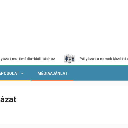
imédia-kiállításhoz
Pályázat a nemek közötti egyenlőség
APCSOLAT
MÉDIAAJÁNLAT
ázat