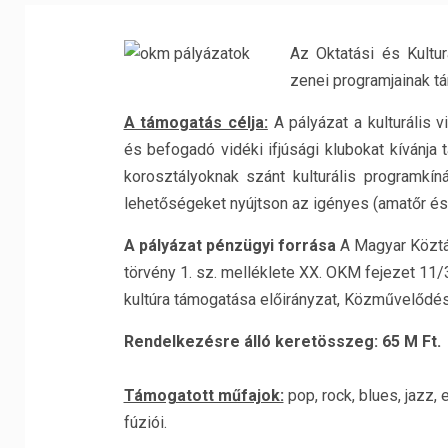
Az Oktatási és Kultur
zenei programjainak t
A támogatás célja:
A pályázat a kulturális 
és befogadó vidéki ifjúsági klubokat kívánja 
korosztályoknak szánt kulturális programkíná
lehetőségeket nyújtson az igényes (amatőr és
A pályázat pénzügyi forrása
A Magyar Köztár
törvény 1. sz. melléklete XX. OKM fejezet 11/
kultúra támogatása előirányzat, Közművelődés
Rendelkezésre álló keretösszeg: 65 M Ft.
Támogatott műfajok:
pop, rock, blues, jazz,
fúziói.