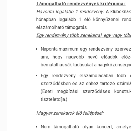
Támogatható rendezvények kritériumai:
Havonta legalább 1 rendezvény:
A kluboknak
hónapban legalább 1 élő könnyűzenei rend
elszámolható támogatás.
Egy rendezvény több zenekarral, egy vagy töb
Naponta maximum egy rendezvény szervezhet
arra, hogy nagyobb nevű előadók előz
bemutathassák tudásukat a nagyközönségn
Egy rendezvény elszámolásában több 
szerződésben és az ehhez tartozó számlán 
(Eseti megbízási szerződéses konstru
tiszteletdíja.)
Magyar zenekarok élő fellépései:
Nem támogatható olyan koncert, amelye