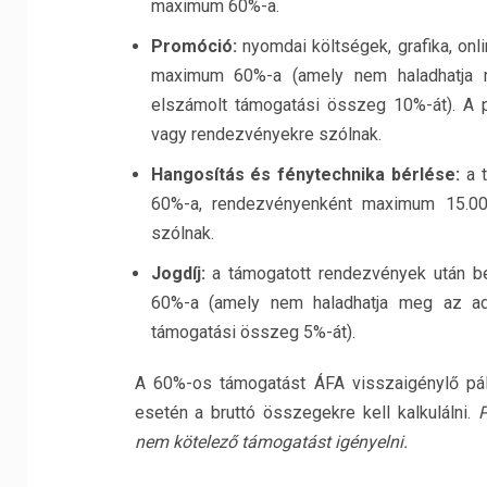
maximum 60%-a.
Promóció:
nyomdai költségek, grafika, onl
maximum 60%-a (amely nem haladhatja me
elszámolt támogatási összeg 10%-át). A p
vagy rendezvényekre szólnak.
Hangosítás és fénytechnika bérlése:
a t
60%-a, rendezvényenként maximum 15.000
szólnak.
Jogdíj:
a támogatott rendezvények után befi
60%-a (amely nem haladhatja meg az adot
támogatási összeg 5%-át).
A 60%-os támogatást ÁFA visszaigénylő pá
esetén a bruttó összegekre kell kalkulálni.
P
nem kötelező támogatást igényelni.