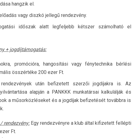
dása hangzik el.
előadás vagy diszkó jellegű rendezvény.
gatási időszak alatt legfeljebb kétszer számolható el
y + jogdíjtámogatás:
kra, promócióra, hangosítási vagy fénytechnika bérlési
mális összértéke 200 ezer Ft.
rendezvények után befizetett szerzői jogdíjakra is. Az
yilvántartása alapján a PANKKK munkatársai kalkulálják és
ubok a műsorközléseket és a jogdíjak befizetését továbbra is
k.
t / rendezvény:
Egy rendezvényre a klub által kifizetett fellépti
ezer Ft.