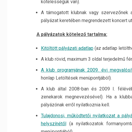
kötelességük van).
A támogatott klubnak vagy szervezőnek az
pályázat keretében megrendezett koncert ut
A pályázatok kötelező tartalma:
Kitöltött pályázati adatlap
(az adatlap letölt
A klub rövid, maximum 3 oldal terjedelmű 
A klub programjának 2009. évi megvalósít
honlap Letöltések menüpontjából).
A klub által 2008-ban és 2009 I. félévéb
zenekarok megnevezésével). Ha a klubba
pályázónak erről nyilatkoznia kell.
Tulajdonosi, működtetői nyilatkozat a pály
helyszínétől
(a nyilatkozatok formanyomta
menüpontjából).