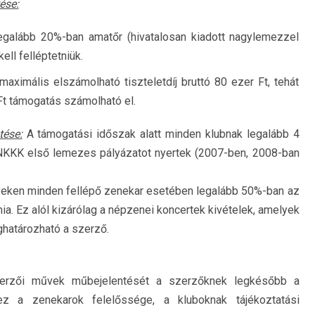
ése:
egalább 20%-ban amatőr (hivatalosan kiadott nagylemezzel
ll felléptetniük.
ximális elszámolható tiszteletdíj bruttó 80 ezer Ft, tehát
t támogatás számolható el.
tése:
A támogatási időszak alatt minden klubnak legalább 4
PANKKK első lemezes pályázatot nyertek (2007-ben, 2008-ban
eken minden fellépő zenekar esetében legalább 50%-ban az
a. Ez alól kizárólag a népzenei koncertek kivételek, amelyek
határozható a szerző.
erzői művek műbejelentését a szerzőknek legkésőbb a
ez a zenekarok felelőssége, a kluboknak tájékoztatási