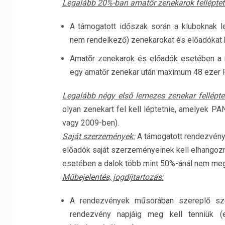
Legalább 20%-ban amatőr zenekarok felléptet
A támogatott időszak során a kluboknak l
nem rendelkező) zenekarokat és előadókat ke
Amatőr zenekarok és előadók esetében a ma
egy amatőr zenekar után maximum 48 ezer F
Legalább négy első lemezes zenekar fellépte
olyan zenekart fel kell léptetnie, amelyek 
vagy 2009-ben).
Saját szerzemények:
A támogatott rendezvény
előadók saját szerzeményeinek kell elhangozni
esetében a dalok több mint 50%-ánál nem meg
Műbejelentés, jogdíjtartozás:
A rendezvények műsorában szereplő sz
rendezvény napjáig meg kell tenniük (