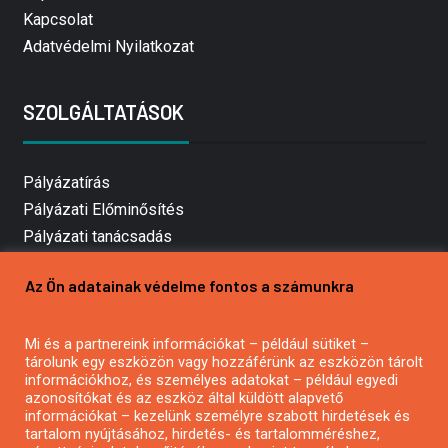
Kapcsolat
Adatvédelmi Nyilatkozat
SZOLGÁLTATÁSOK
Pályázatírás
Pályázati Előminősítés
Pályázati tanácsadás
Pályázatírás vállalkozásoknak
Az Ön adatainak védelme fontos a számunkra
Mezőgazdasági pályázatírás
Pályázatírás magánszemélyeknek
Mi és a partnereink információkat – például sütiket –
Pályázatírás civil szervezeteknek
tárolunk egy eszközön vagy hozzáférünk az eszközön tárolt
Pályázatírás önkormányzatoknak
információkhoz, és személyes adatokat – például egyedi
azonosítókat és az eszköz által küldött alapvető
Pályázatfigyelés
információkat – kezelünk személyre szabott hirdetések és
Specifikus pályázatfigyelés vagy hírlevél
tartalom nyújtásához, hirdetés- és tartalomméréshez,