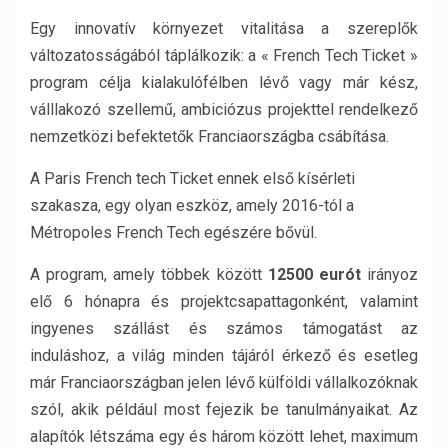
Egy innovatív környezet vitalitása a szereplők
változatosságából táplálkozik: a « French Tech Ticket »
program célja kialakulófélben lévő vagy már kész,
válllakozó szellemű, ambiciózus projekttel rendelkező
nemzetközi befektetők Franciaországba csábítása.
A Paris French tech Ticket ennek első kísérleti
szakasza, egy olyan eszköz, amely 2016-tól a
Métropoles French Tech egészére bővül.
A program, amely többek között
12500 eurót
irányoz
elő 6 hónapra és projektcsapattagonként, valamint
ingyenes szállást és számos támogatást az
induláshoz, a világ minden tájáról érkező és esetleg
már Franciaországban jelen lévő külföldi vállalkozóknak
szól, akik például most fejezik be tanulmányaikat. Az
alapítók létszáma egy és három között lehet, maximum