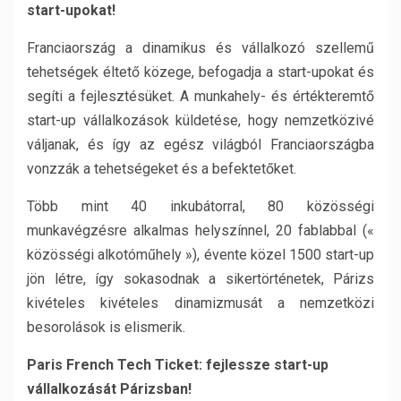
start-upokat!
Franciaország a dinamikus és vállalkozó szellemű
tehetségek éltető közege, befogadja a start-upokat és
segíti a fejlesztésüket. A munkahely- és értékteremtő
start-up vállalkozások küldetése, hogy nemzetközivé
váljanak, és így az egész világból Franciaországba
vonzzák a tehetségeket és a befektetőket.
Több mint 40 inkubátorral, 80 közösségi
munkavégzésre alkalmas helyszínnel, 20 fablabbal («
közösségi alkotóműhely »), évente közel 1500 start-up
jön létre, így sokasodnak a sikertörténetek, Párizs
kivételes kivételes dinamizmusát a nemzetközi
besorolások is elismerik.
Paris French Tech Ticket: fejlessze start-up
vállalkozását Párizsban!