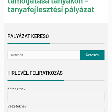
támogatása tanyákon –
tanyafejlesztési pályázat
PÁLYÁZAT KERESŐ
HÍRLEVÉL FELIRATKOZÁS
Keresztnév
Vezetéknév