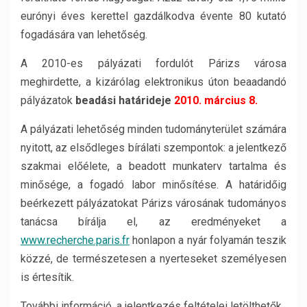
eurónyi éves kerettel gazdálkodva évente 80 kutató
fogadására van lehetőség.
A 2010-es pályázati fordulót Párizs városa
meghirdette, a kizárólag elektronikus úton beaadandó
pályázatok
beadási határideje
2010. március 8.
A pályázati lehetőség minden tudományterület számára
nyitott, az elsődleges bírálati szempontok: a jelentkező
szakmai előélete, a beadott munkaterv tartalma és
minősége, a fogadó labor minősítése. A határidőig
beérkezett pályázatokat Párizs városának tudományos
tanácsa bírálja el, az eredményeket a
www.recherche.paris.fr
honlapon a nyár folyamán teszik
közzé, de természetesen a nyerteseket személyesen
is értesítik.
További információ, a jelentkezés feltételei letölthetők