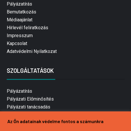
Pályázatírás
Bemutatkozás
Médiaajánlat
Hírlevél feliratkozás
Impresszum
Kapcsolat
Adatvédelmi Nyilatkozat
SZOLGÁLTATÁSOK
Pályázatírás
Pályázati Előminősítés
Pályázati tanácsadás
Pályázatírás vállalkozásoknak
Az Ön adatainak védelme fontos a számunkra
Mezőgazdasági pályázatírás
Pályázatírás magánszemélyeknek