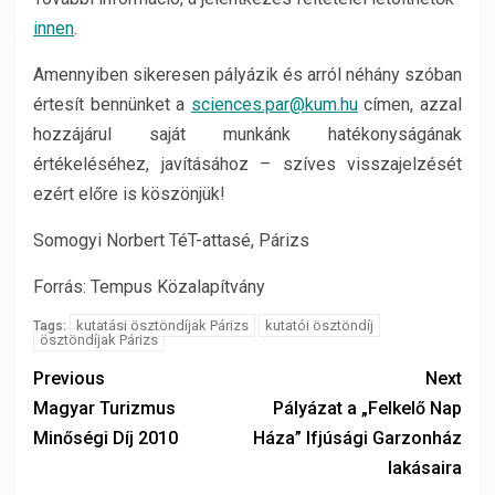
innen
.
Amennyiben sikeresen pályázik és arról néhány szóban
értesít bennünket a
sciences.par@kum.hu
címen, azzal
hozzájárul saját munkánk hatékonyságának
értékeléséhez, javításához – szíves visszajelzését
ezért előre is köszönjük!
Somogyi Norbert TéT-attasé, Párizs
Forrás: Tempus Közalapítvány
kutatási ösztöndíjak Párizs
kutatói ösztöndíj
Tags:
ösztöndíjak Párizs
Previous
Next
Magyar Turizmus
Pályázat a „Felkelő Nap
Minőségi Díj 2010
Háza” Ifjúsági Garzonház
lakásaira