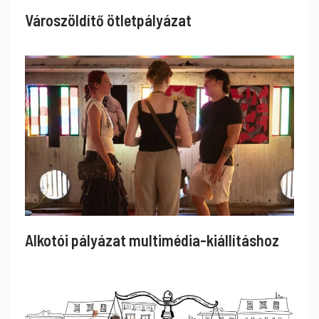
Városzöldítő ötletpályázat
Alkotói pályázat multimédia-kiállításhoz