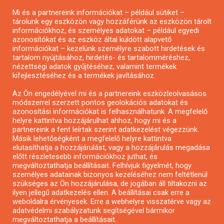
Mi és a partnereink információkat – például sütiket –
Pályázatírás civil szervezeteknek
tárolunk egy eszközön vagy hozzáférünk az eszközön tárolt
Pályázatírás önkormányzatoknak
információkhoz, és személyes adatokat – például egyedi
azonosítókat és az eszköz által küldött alapvető
Pályázatfigyelés
információkat – kezelünk személyre szabott hirdetések és
Specifikus pályázatfigyelés vagy hírlevél
tartalom nyújtásához, hirdetés- és tartalomméréshez,
nézettségi adatok gyűjtéséhez, valamint termékek
kifejlesztéséhez és a termékek javításához.
PÁLYÁZATFIGYELŐ
Az Ön engedélyével mi és a partnereink eszközleolvasásos
módszerrel szerzett pontos geolokációs adatokat és
azonosítási információkat is felhasználhatunk. A megfelelő
helyre kattintva hozzájárulhat ahhoz, hogy mi és a
Pályázatok magánszemélyeknek
partnereink a fent leírtak szerint adatkezelést végezzünk.
Pályázatok civil szervezeteknek
Másik lehetőségként a megfelelő helyre kattintva
elutasíthatja a hozzájárulást, vagy a hozzájárulás megadása
Pályázatok vállalkozásoknak
előtt részletesebb információkhoz juthat, és
Önkormányzati pályázatok
megváltoztathatja beállításait. Felhívjuk figyelmét, hogy
személyes adatainak bizonyos kezeléséhez nem feltétlenül
Mezőgazdasági pályázatok
szükséges az Ön hozzájárulása, de jogában áll tiltakozni az
Falusi turizmus pályázatok
ilyen jellegű adatkezelés ellen. A beállításai csak erre a
weboldalra érvényesek. Erre a webhelyre visszatérve vagy az
Napelem pályázatok
adatvédelmi szabályzatunk segítségével bármikor
GINOP pályázatok
megváltoztathatja a beállításait..