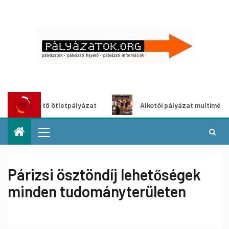
szöldítő ötletpályázat
Alkotói pályázat multimédia-kiállí
Párizsi ösztöndíj lehetőségek
minden tudományterületen