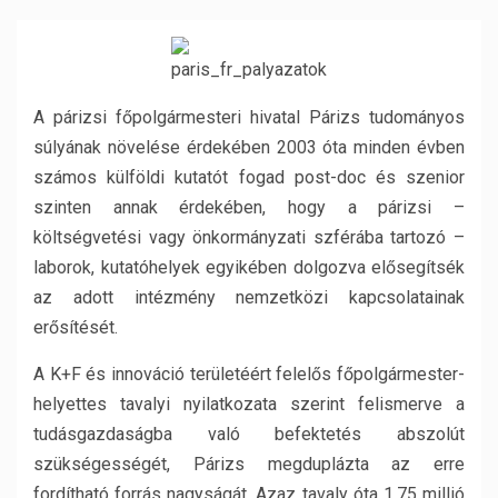
A párizsi főpolgármesteri hivatal Párizs tudományos
súlyának növelése érdekében 2003 óta minden évben
számos külföldi kutatót fogad post-doc és szenior
szinten annak érdekében, hogy a párizsi –
költségvetési vagy önkormányzati szférába tartozó –
laborok, kutatóhelyek egyikében dolgozva elősegítsék
az adott intézmény nemzetközi kapcsolatainak
erősítését.
A K+F és innováció területéért felelős főpolgármester-
helyettes tavalyi nyilatkozata szerint felismerve a
tudásgazdaságba való befektetés abszolút
szükségességét, Párizs megduplázta az erre
fordítható forrás nagyságát. Azaz tavaly óta 1,75 millió