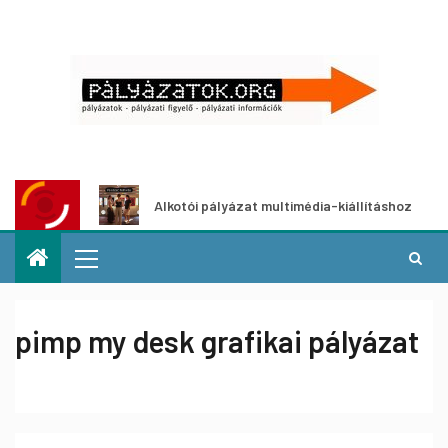
zat
Alkotói pályázat multimédia-kiállításhoz
pimp my desk grafikai pályázat