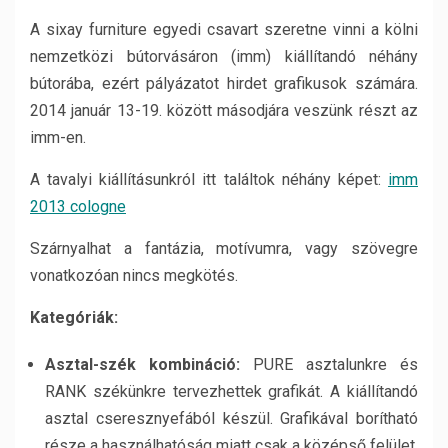
A sixay furniture egyedi csavart szeretne vinni a kölni
nemzetközi bútorvásáron (imm) kiállítandó néhány
bútorába, ezért pályázatot hirdet grafikusok számára.
2014 január 13-19. között másodjára veszünk részt az
imm-en.
A tavalyi kiállításunkról itt találtok néhány képet:
imm
2013 cologne
Szárnyalhat a fantázia, motívumra, vagy szövegre
vonatkozóan nincs megkötés.
Kategóriák:
Asztal-szék kombináció:
PURE asztalunkre és
RANK székünkre tervezhettek grafikát. A kiállítandó
asztal cseresznyefából készül. Grafikával borítható
része a használhatóság miatt csak a középső felület,