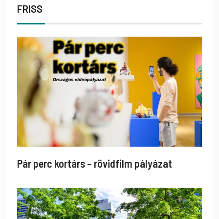
FRISS
Pár perc kortárs – rövidfilm pályázat