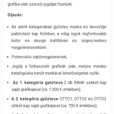
grafika után szerzői jogdíjat fizetünk.
Díjazás:
Az adott kategóriában győztes munka és tervezője
publicitást kap Kölnben, a világ egyik legfontosabb
bútor és design kiállításán és céges/webes
megjelenéseinkben.
Potenciális sajtómegjelenések;
Jogdíj a felhasznált grafikák után, melyre minden
katalógusba került munkával lehetőségetek nyílik;
Az 1. kategória győztese
2 db RANK széket kap
saját grafikájával (ca. 1.300 € értékben);
A 2. kategória győztese
OTTO1, OTTO2 és OTTO3
ülőkét kap saját grafikájával (ca. 700 € értékben);