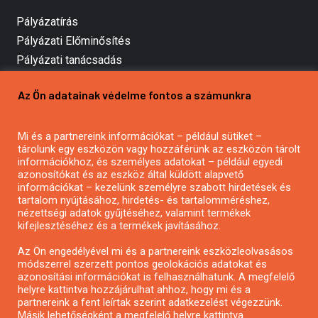
Pályázatírás
Pályázati Előminősítés
Pályázati tanácsadás
Pályázatírás vállalkozásoknak
Az Ön adatainak védelme fontos a számunkra
Mezőgazdasági pályázatírás
Pályázatírás magánszemélyeknek
Mi és a partnereink információkat – például sütiket –
Pályázatírás civil szervezeteknek
tárolunk egy eszközön vagy hozzáférünk az eszközön tárolt
Pályázatírás önkormányzatoknak
információkhoz, és személyes adatokat – például egyedi
azonosítókat és az eszköz által küldött alapvető
Pályázatfigyelés
információkat – kezelünk személyre szabott hirdetések és
Specifikus pályázatfigyelés vagy hírlevél
tartalom nyújtásához, hirdetés- és tartalomméréshez,
nézettségi adatok gyűjtéséhez, valamint termékek
kifejlesztéséhez és a termékek javításához.
PÁLYÁZATFIGYELŐ
Az Ön engedélyével mi és a partnereink eszközleolvasásos
módszerrel szerzett pontos geolokációs adatokat és
azonosítási információkat is felhasználhatunk. A megfelelő
helyre kattintva hozzájárulhat ahhoz, hogy mi és a
Pályázatok magánszemélyeknek
partnereink a fent leírtak szerint adatkezelést végezzünk.
Pályázatok civil szervezeteknek
Másik lehetőségként a megfelelő helyre kattintva