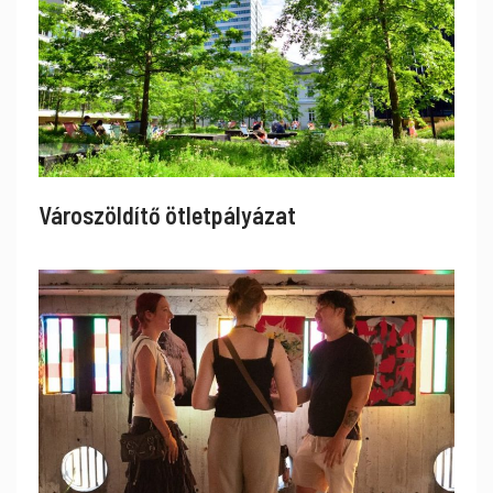
Városzöldítő ötletpályázat