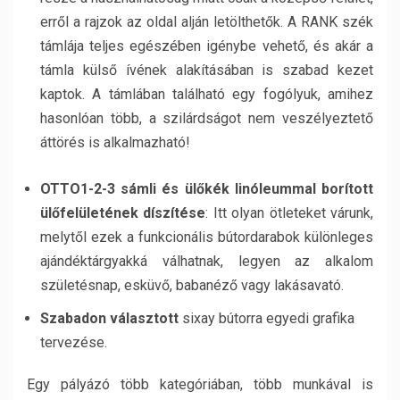
erről a rajzok az oldal alján letölthetők. A RANK szék
támlája teljes egészében igénybe vehető, és akár a
támla külső ívének alakításában is szabad kezet
kaptok. A támlában található egy fogólyuk, amihez
hasonlóan több, a szilárdságot nem veszélyeztető
áttörés is alkalmazható!
OTTO1-2-3 sámli és ülőkék linóleummal borított
ülőfelületének díszítése
: Itt olyan ötleteket várunk,
melytől ezek a funkcionális bútordarabok különleges
ajándéktárgyakká válhatnak, legyen az alkalom
születésnap, esküvő, babanéző vagy lakásavató.
Szabadon választott
sixay bútorra egyedi grafika
tervezése.
Egy pályázó több kategóriában, több munkával is