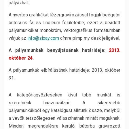
pályázhat.
A nyertes grafikákat lézergravírozással fogjuk beégetni
bútoraink fa és linóleum felületeibe, ezért a beadott
pályamunkákat monokróm, vektorgrafikus formátumban
várjuk az
info@sixay.com
címre pimp my desk jeligével.
A pályamunkák benyújtásának határideje:
2013.
október 24.
A pályamunkák elbírálásának határideje: 2013. október
31.
A kategóriagyőzteseken kívül több munkát is
szeretnénk hasznosítani: A sikeresebb
pályamunkákból egy katalógust állítunk össze, melyből
a vevők tetszőlegesen választhatnak mintát maguknak.
Minden megrendelésre kerülő, bútorba gravírozott