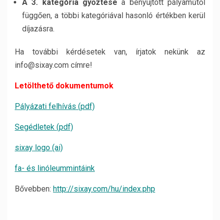
A 3. kategória győztese
a benyújtott pályaműtől
függően, a többi kategóriával hasonló értékben kerül
díjazásra.
Ha további kérdésetek van, írjatok nekünk az
info@sixay.com címre!
Letölthető dokumentumok
Pályázati felhívás (pdf)
Segédletek (pdf)
sixay logo (ai)
fa- és linóleummintáink
Bővebben:
http://sixay.com/hu/index.php