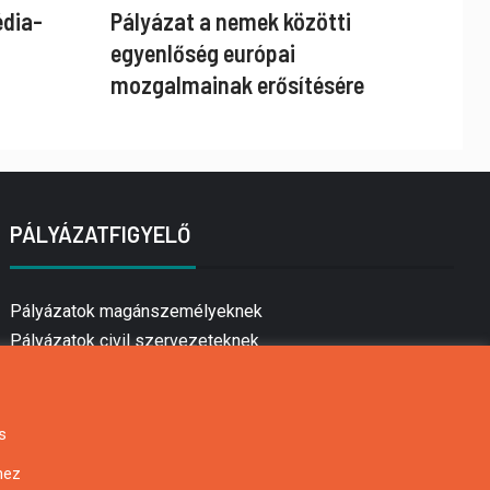
édia-
Pályázat a nemek közötti
egyenlőség európai
mozgalmainak erősítésére
PÁLYÁZATFIGYELŐ
Pályázatok magánszemélyeknek
Pályázatok civil szervezeteknek
Pályázatok vállalkozásoknak
Önkormányzati pályázatok
Mezőgazdasági pályázatok
s
Falusi turizmus pályázatok
hez
Napelem pályázatok