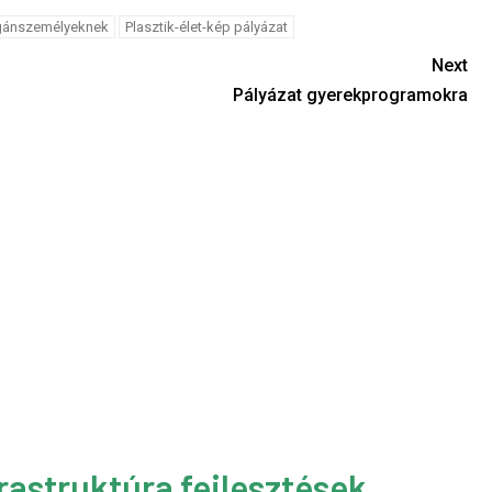
gánszemélyeknek
Plasztik-élet-kép pályázat
Next
Pályázat gyerekprogramokra
rastruktúra fejlesztések