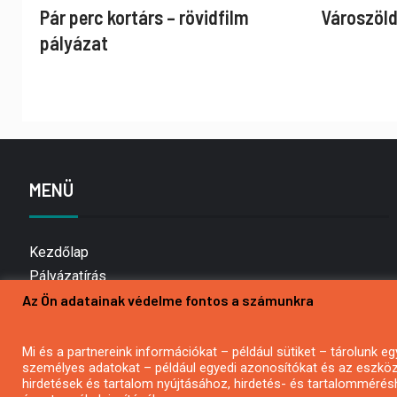
Pár perc kortárs – rövidfilm
Városzöld
pályázat
MENÜ
Kezdőlap
Pályázatírás
Az Ön adatainak védelme fontos a számunkra
Bemutatkozás
Médiaajánlat
Hírlevél feliratkozás
Mi és a partnereink információkat – például sütiket – tárolunk
személyes adatokat – például egyedi azonosítókat és az eszköz 
Impresszum
hirdetések és tartalom nyújtásához, hirdetés- és tartalommérés
Kapcsolat