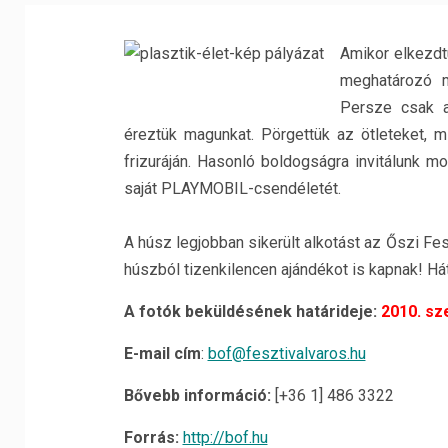
Amikor elkezdtü
meghatározó m
Persze csak az
éreztük magunkat. Pörgettük az ötleteket, mi
frizuráján. Hasonló boldogságra invitálunk m
saját PLAYMOBIL-csendéletét.
A húsz legjobban sikerült alkotást az Őszi Feszt
húszból tizenkilencen ajándékot is kapnak! Hát 
A fotók beküldésének határideje:
2010. sz
E-mail cím
:
bof@fesztivalvaros.hu
Bővebb információ:
[+36 1] 486 3322
Forrás:
http://bof.hu