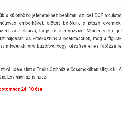
k a különböző jelenetekhez beállítani az idei BOF arculatát
űanyag emberkéket, előtört belőlünk a játszó gyermek.
ért volt elzárva, hogy jól megőrizzük! Mindenesetre jól
nt hajdanán és vitatkoztunk a beállításokon, meg a figurák
ost mindenkit, arra buzdítva, hogy készítse el és fotózza le
ivál ideje alatt a Thália Színház előcsarnokában állítjuk ki. A
ja. Egy híján az is húsz.
eptember 24. 10 óra