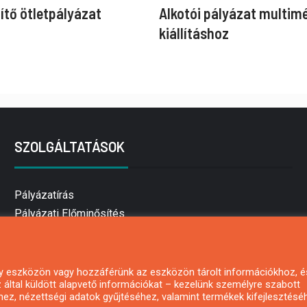
ítő ötletpályázat
Alkotói pályázat multim
kiállításhoz
SZOLGÁLTATÁSOK
Pályázatírás
Pályázati Előminősítés
Pályázati tanácsadás
Pályázatírás vállalkozásoknak
Mezőgazdasági pályázatírás
 egy eszközön vagy hozzáférünk az eszközön tárolt információkhoz, é
által küldött alapvető információkat – kezelünk személyre szabott
Pályázatírás magánszemélyeknek
hez, nézettségi adatok gyűjtéséhez, valamint termékek kifejlesztésé
Pályázatírás civil szervezeteknek