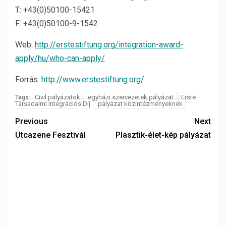
T: +43(0)50100-15421
F: +43(0)50100-9-1542
Web:
http://erstestiftung.org/integration-award-
apply/hu/who-can-apply/
Forrás:
http://www.erstestiftung.org/
Civil pályázatok
egyházi szervezetek pályázat
Erste
Tags:
Társadalmi Integrációs Díj
pályázat közintézményeknek
Previous
Next
Utcazene Fesztivál
Plasztik-élet-kép pályázat