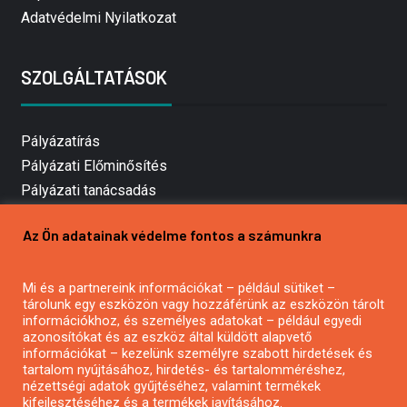
Adatvédelmi Nyilatkozat
SZOLGÁLTATÁSOK
Pályázatírás
Pályázati Előminősítés
Pályázati tanácsadás
Pályázatírás vállalkozásoknak
Az Ön adatainak védelme fontos a számunkra
Mezőgazdasági pályázatírás
Pályázatírás magánszemélyeknek
Mi és a partnereink információkat – például sütiket –
Pályázatírás civil szervezeteknek
tárolunk egy eszközön vagy hozzáférünk az eszközön tárolt
Pályázatírás önkormányzatoknak
információkhoz, és személyes adatokat – például egyedi
azonosítókat és az eszköz által küldött alapvető
Pályázatfigyelés
információkat – kezelünk személyre szabott hirdetések és
Specifikus pályázatfigyelés vagy hírlevél
tartalom nyújtásához, hirdetés- és tartalomméréshez,
nézettségi adatok gyűjtéséhez, valamint termékek
kifejlesztéséhez és a termékek javításához.