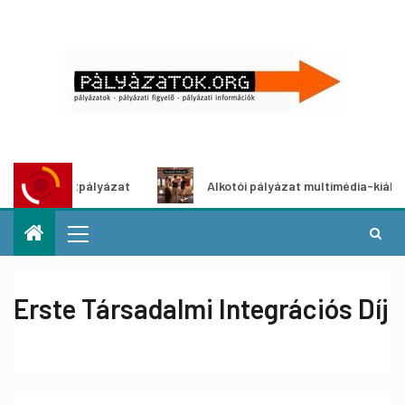
ő ötletpályázat
Alkotói pályázat multimédia-kiállításhoz
Erste Társadalmi Integrációs Díj