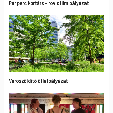
Pár perc kortárs – rövidfilm pályázat
Városzöldítő ötletpályázat