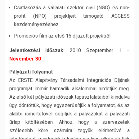
Csatlakozás a vállalati szektor civil (NGO) és non-
profit (NPO) projektjeit támogató ACCESS
kezdeményezéshez
Promóciós film az első 15 díjazott projektről
Jelentkezési időszak:
2010 Szeptember 1 –
November 30
Pályázati folyamat
Az ERSTE Alapítvány Társadalmi Integrációs Díjának
programját immár harmadik alkalommal hirdetjük meg.
Az első két pályázati időszak tapasztalataiból kiindulva
úgy döntöttük, hogy egyszerűsítjük a folyamatot, és az
alábbi ismertetővel segítjük a pályázókat a pályázati
űrlap kitöltésében. Ahhoz, hogy a szervezetek
szélesebb köre számára tegyük elérhetővé a
lehetőséget, mindegyik releváns nyelven elkészítettük