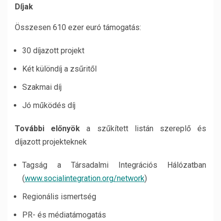
Díjak
Összesen 610 ezer euró támogatás:
30 díjazott projekt
Két különdíj a zsűritől
Szakmai díj
Jó működés díj
További előnyök
a szűkített listán szereplő és
díjazott projekteknek
Tagság a Társadalmi Integrációs Hálózatban
(
www.socialintegration.org/network
)
Regionális ismertség
PR- és médiatámogatás