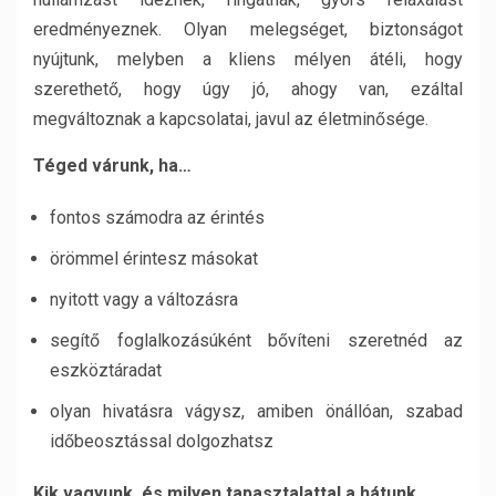
eredményeznek. Olyan melegséget, biztonságot
nyújtunk, melyben a kliens mélyen átéli, hogy
szerethető, hogy úgy jó, ahogy van, ezáltal
megváltoznak a kapcsolatai, javul az életminősége.
Téged várunk, ha…
fontos számodra az érintés
örömmel érintesz másokat
nyitott vagy a változásra
segítő foglalkozásúként bővíteni szeretnéd az
eszköztáradat
olyan hivatásra vágysz, amiben önállóan, szabad
időbeosztással dolgozhatsz
Kik vagyunk, és milyen tapasztalattal a hátunk