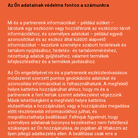
Az Ön adatainak védelme fontos a számunkra
Mezőgazdasági pályázatírás
Pályázatírás magánszemélyeknek
Mi és a partnereink információkat – például sütiket –
Pályázatírás civil szervezeteknek
tárolunk egy eszközön vagy hozzáférünk az eszközön tárolt
Pályázatírás önkormányzatoknak
információkhoz, és személyes adatokat – például egyedi
azonosítókat és az eszköz által küldött alapvető
Pályázatfigyelés
információkat – kezelünk személyre szabott hirdetések és
Specifikus pályázatfigyelés vagy hírlevél
tartalom nyújtásához, hirdetés- és tartalomméréshez,
nézettségi adatok gyűjtéséhez, valamint termékek
kifejlesztéséhez és a termékek javításához.
PÁLYÁZATFIGYELŐ
Az Ön engedélyével mi és a partnereink eszközleolvasásos
módszerrel szerzett pontos geolokációs adatokat és
azonosítási információkat is felhasználhatunk. A megfelelő
helyre kattintva hozzájárulhat ahhoz, hogy mi és a
Pályázatok magánszemélyeknek
partnereink a fent leírtak szerint adatkezelést végezzünk.
Pályázatok civil szervezeteknek
Másik lehetőségként a megfelelő helyre kattintva
elutasíthatja a hozzájárulást, vagy a hozzájárulás megadása
Pályázatok vállalkozásoknak
előtt részletesebb információkhoz juthat, és
Önkormányzati pályázatok
megváltoztathatja beállításait. Felhívjuk figyelmét, hogy
személyes adatainak bizonyos kezeléséhez nem feltétlenül
Mezőgazdasági pályázatok
szükséges az Ön hozzájárulása, de jogában áll tiltakozni az
Falusi turizmus pályázatok
ilyen jellegű adatkezelés ellen. A beállításai csak erre a