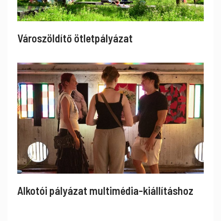
Városzöldítő ötletpályázat
Alkotói pályázat multimédia-kiállításhoz