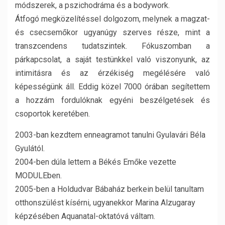
módszerek, a pszichodráma és a bodywork.
Átfogó megközelítéssel dolgozom, melynek a magzat-
és csecsemőkor ugyanúgy szerves része, mint a
transzcendens tudatszintek. Fókuszomban a
párkapcsolat, a saját testünkkel való viszonyunk, az
intimitásra és az érzékiség megélésére való
képességünk áll. Eddig közel 7000 órában segítettem
a hozzám fordulóknak egyéni beszélgetések és
csoportok keretében.
2003-ban kezdtem enneagramot tanulni Gyulavári Béla
Gyulától.
2004-ben dúla lettem a Békés Emőke vezette
MODULEben.
2005-ben a Holdudvar Bábaház berkein belül tanultam
otthonszülést kísérni, ugyanekkor Marina Alzugaray
képzésében Aquanatal-oktatóvá váltam.