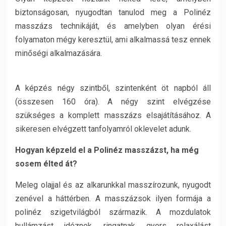
biztonságosan, nyugodtan tanulod meg a Polinéz
masszázs technikáját, és amelyben olyan érési
folyamaton mégy keresztül, ami alkalmassá tesz ennek
minőségi alkalmazására.
A képzés négy szintből, szintenként öt napból áll
(összesen 160 óra). A négy szint elvégzése
szükséges a komplett masszázs elsajátításához. A
sikeresen elvégzett tanfolyamról oklevelet adunk.
Hogyan képzeld el a Polinéz masszázst, ha még
sosem élted át?
Meleg olajjal és az alkarunkkal masszírozunk, nyugodt
zenével a háttérben. A masszázsok ilyen formája a
polinéz szigetvilágból származik. A mozdulatok
hullámzást idéznek, ringatnak, gyors relaxálást