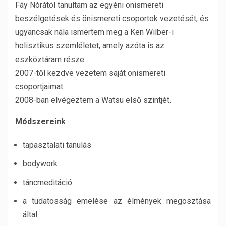
Fáy Nórától tanultam az egyéni önismereti
beszélgetések és önismereti csoportok vezetését, és
ugyancsak nála ismertem meg a Ken Wilber-i
holisztikus szemléletet, amely azóta is az
eszköztáram része.
2007-től kezdve vezetem saját önismereti
csoportjaimat.
2008-ban elvégeztem a Watsu első szintjét.
Módszereink
tapasztalati tanulás
bodywork
táncmeditáció
a tudatosság emelése az élmények megosztása
által