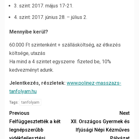
3. szint: 2017. május 17-21.
4. szint: 2017. június 28. – július 2.
Mennyibe kerül?
60.000 Ft szintenként + szállásköltség, az étkezés
költsége, utazás
Ha mind a 4 szintet egyszerre fizeted be, 10%
kedvezményt adunk.
Jelentkezés, részletek:
www.polinez-masszazs-
tanfolyam.hu
tanfolyam
Tags:
Previous
Next
Felfüggesztették a két
XII. Országos Gyermek és
legnépszerűbb
Ifjúsági Népi Kézműves
vidékfejlesztési
Pályázat