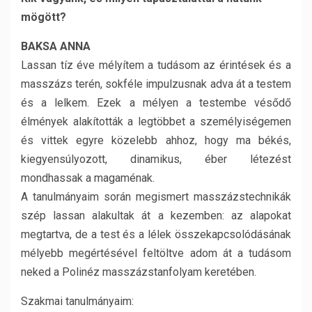
mögött?
BAKSA ANNA
Lassan tíz éve mélyítem a tudásom az érintések és a
masszázs terén, sokféle impulzusnak adva át a testem
és a lelkem. Ezek a mélyen a testembe vésődő
élmények alakították a legtöbbet a személyiségemen
és vittek egyre közelebb ahhoz, hogy ma békés,
kiegyensúlyozott, dinamikus, éber létezést
mondhassak a magaménak.
A tanulmányaim során megismert masszázstechnikák
szép lassan alakultak át a kezemben: az alapokat
megtartva, de a test és a lélek összekapcsolódásának
mélyebb megértésével feltöltve adom át a tudásom
neked a Polinéz masszázstanfolyam keretében.
Szakmai tanulmányaim: