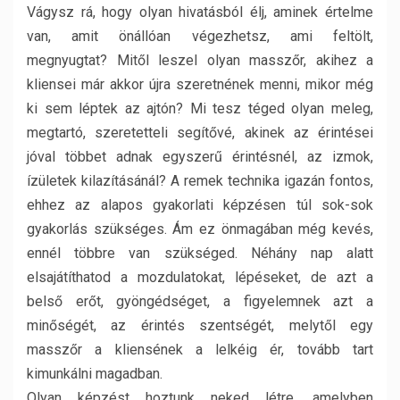
Vágysz rá, hogy olyan hivatásból élj, aminek értelme
van, amit önállóan végezhetsz, ami feltölt,
megnyugtat? Mitől leszel olyan masszőr, akihez a
kliensei már akkor újra szeretnének menni, mikor még
ki sem léptek az ajtón? Mi tesz téged olyan meleg,
megtartó, szeretetteli segítővé, akinek az érintései
jóval többet adnak egyszerű érintésnél, az izmok,
ízületek kilazításánál? A remek technika igazán fontos,
ehhez az alapos gyakorlati képzésen túl sok-sok
gyakorlás szükséges. Ám ez önmagában még kevés,
ennél többre van szükséged. Néhány nap alatt
elsajátíthatod a mozdulatokat, lépéseket, de azt a
belső erőt, gyöngédséget, a figyelemnek azt a
minőségét, az érintés szentségét, melytől egy
masszőr a kliensének a lelkéig ér, tovább tart
kimunkálni magadban.
Olyan képzést hoztunk neked létre, amelyben