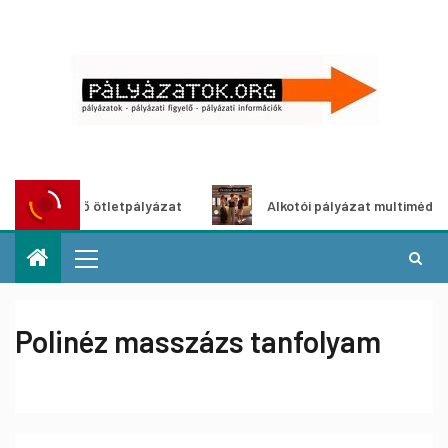
dítő ötletpályázat
Alkotói pályázat multimédia-kiállítás
Polinéz masszázs tanfolyam