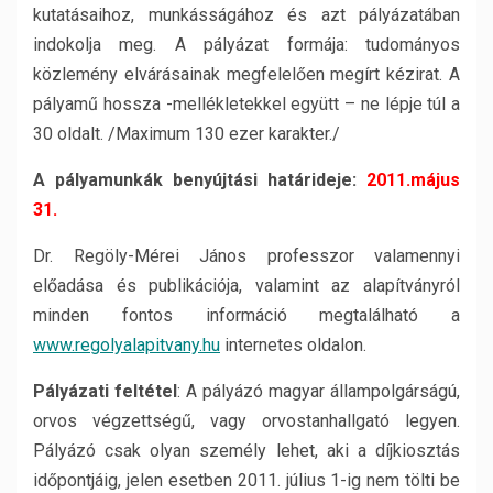
kutatásaihoz, munkásságához és azt pályázatában
indokolja meg. A pályázat formája: tudományos
közlemény elvárásainak megfelelően megírt kézirat. A
pályamű hossza -mellékletekkel együtt – ne lépje túl a
30 oldalt. /Maximum 130 ezer karakter./
A pályamunkák benyújtási határideje:
2011.május
31.
Dr. Regöly-Mérei János professzor valamennyi
előadása és publikációja, valamint az alapítványról
minden fontos információ megtalálható a
www.regolyalapitvany.hu
internetes oldalon.
Pályázati feltétel
: A pályázó magyar állampolgárságú,
orvos végzettségű, vagy orvostanhallgató legyen.
Pályázó csak olyan személy lehet, aki a díjkiosztás
időpontjáig, jelen esetben 2011. július 1-ig nem tölti be