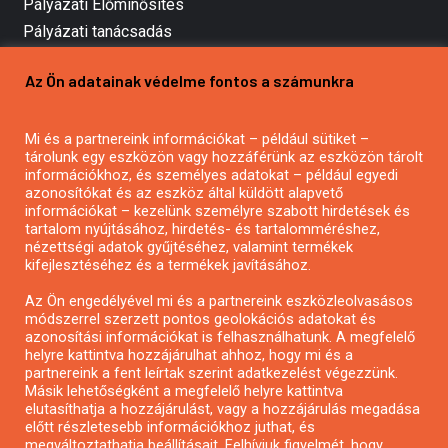
Pályázati Előminősítés
Pályázati tanácsadás
Pályázatírás vállalkozásoknak
Az Ön adatainak védelme fontos a számunkra
Mezőgazdasági pályázatírás
Pályázatírás magánszemélyeknek
Mi és a partnereink információkat – például sütiket –
Pályázatírás civil szervezeteknek
tárolunk egy eszközön vagy hozzáférünk az eszközön tárolt
Pályázatírás önkormányzatoknak
információkhoz, és személyes adatokat – például egyedi
azonosítókat és az eszköz által küldött alapvető
Pályázatfigyelés
információkat – kezelünk személyre szabott hirdetések és
Specifikus pályázatfigyelés vagy hírlevél
tartalom nyújtásához, hirdetés- és tartalomméréshez,
nézettségi adatok gyűjtéséhez, valamint termékek
kifejlesztéséhez és a termékek javításához.
PÁLYÁZATFIGYELŐ
Az Ön engedélyével mi és a partnereink eszközleolvasásos
módszerrel szerzett pontos geolokációs adatokat és
azonosítási információkat is felhasználhatunk. A megfelelő
helyre kattintva hozzájárulhat ahhoz, hogy mi és a
Pályázatok magánszemélyeknek
partnereink a fent leírtak szerint adatkezelést végezzünk.
Pályázatok civil szervezeteknek
Másik lehetőségként a megfelelő helyre kattintva
elutasíthatja a hozzájárulást, vagy a hozzájárulás megadása
Pályázatok vállalkozásoknak
előtt részletesebb információkhoz juthat, és
Önkormányzati pályázatok
megváltoztathatja beállításait. Felhívjuk figyelmét, hogy