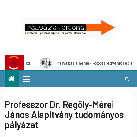
lításhoz
Pályázat a nemek közötti egyenlőség európai mo
Professzor Dr. Regöly-Mérei
János Alapítvány tudományos
pályázat