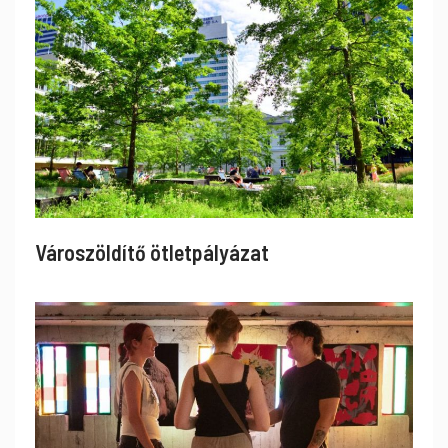
Városzöldítő ötletpályázat