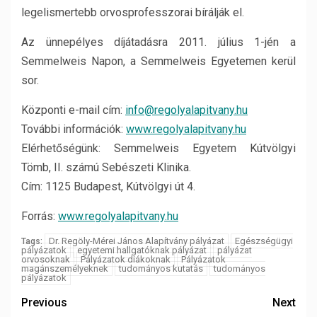
legelismertebb orvosprofesszorai bírálják el.
Az ünnepélyes díjátadásra 2011. július 1-jén a
Semmelweis Napon, a Semmelweis Egyetemen kerül
sor.
Központi e-mail cím:
info@regolyalapitvany.hu
További információk:
www.regolyalapitvany.hu
Elérhetőségünk: Semmelweis Egyetem Kútvölgyi
Tömb, II. számú Sebészeti Klinika.
Cím: 1125 Budapest, Kútvölgyi út 4.
Forrás:
www.regolyalapitvany.hu
Dr. Regöly-Mérei János Alapítvány pályázat
Egészségügyi
Tags:
pályázatok
egyetemi hallgatóknak pályázat
pályázat
orvosoknak
Pályázatok diákoknak
Pályázatok
magánszemélyeknek
tudományos kutatás
tudományos
pályázatok
Previous
Next