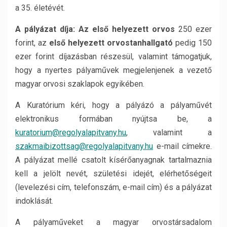
a 35. életévét.
A pályázat díja: Az első helyezett orvos
250 ezer
forint, az
első helyezett orvostanhallgató
pedig 150
ezer forint díjazásban részesül, valamint támogatjuk,
hogy a nyertes pályaművek megjelenjenek a vezető
magyar orvosi szaklapok egyikében.
A Kuratórium kéri, hogy a pályázó a pályaművét
elektronikus formában nyújtsa be, a
kuratorium@regolyalapitvany.hu
, valamint a
szakmaibizottsag@regolyalapitvany.hu
e-mail címekre.
A pályázat mellé csatolt kísérőanyagnak tartalmaznia
kell a jelölt nevét, születési idejét, elérhetőségeit
(levelezési cím, telefonszám, e-mail cím) és a pályázat
indoklását.
A pályaműveket a magyar orvostársadalom